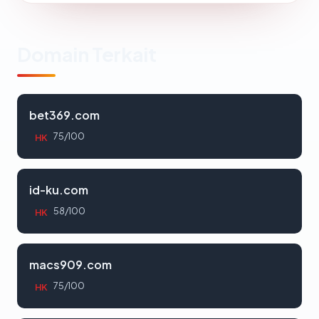
Domain Terkait
bet369.com
75/100
HK
id-ku.com
58/100
HK
macs909.com
75/100
HK