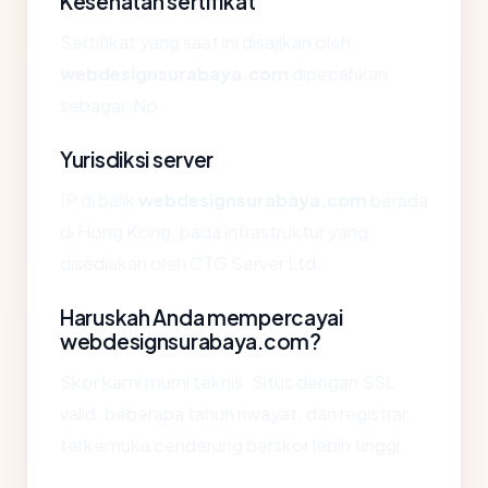
Kesehatan sertifikat
Sertifikat yang saat ini disajikan oleh
webdesignsurabaya.com
dipecahkan
sebagai: No.
Yurisdiksi server
IP di balik
webdesignsurabaya.com
berada
di Hong Kong, pada infrastruktur yang
disediakan oleh CTG Server Ltd..
Haruskah Anda mempercayai
webdesignsurabaya.com?
Skor kami murni teknis. Situs dengan SSL
valid, beberapa tahun riwayat, dan registrar
terkemuka cenderung berskor lebih tinggi.