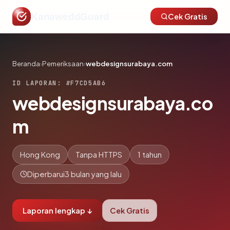
KanaweddGuard
Cek Gratis
Beranda
›
Pemeriksaan
›
webdesignsurabaya.com
ID LAPORAN: #F7CD5AB6
webdesignsurabaya.co
m
Hong Kong
Tanpa HTTPS
1 tahun
Diperbarui
3 bulan yang lalu
Laporan lengkap ↓
Cek Gratis