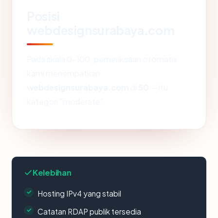
Posisi
webdesignsurabaya.com
Pada skala 0-100, pemeriksaan otomatis
kami menempatkan
webdesignsurabaya.com
di
50
— itu
kategori "moderate".
Kelebihan
Hosting IPv4 yang stabil
Catatan RDAP publik tersedia