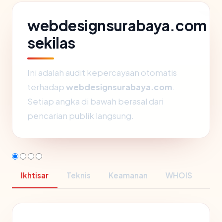
webdesignsurabaya.com
sekilas
Ini adalah audit kepercayaan otomatis
terhadap
webdesignsurabaya.com
.
Setiap angka di bawah berasal dari
pencarian publik langsung.
Ikhtisar
Teknis
Keamanan
WHOIS