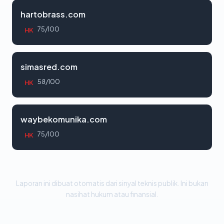
hartobrass.com
75/100
HK
simasred.com
58/100
HK
waybekomunika.com
75/100
HK
Laporan ini dibuat otomatis dari sinyal teknis publik. Ini bukan
nasihat hukum atau finansial.