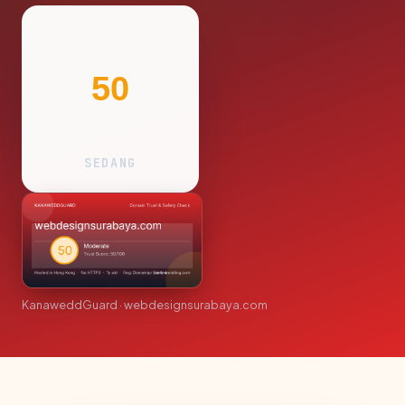
50
SEDANG
KanaweddGuard · webdesignsurabaya.com