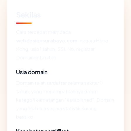
Sekilas
Cara tercepat membaca
webdesignsurabaya.com
: negara Hong
Kong, usia 1 tahun, SSL No, registrar
Domainipr Limited.
Usia domain
Domain telah terdaftar selama sekitar 1
tahun, yang menempatkannya dalam
kategori kematangan "established". Domain
yang lebih tua secara statistik kurang
berisiko.