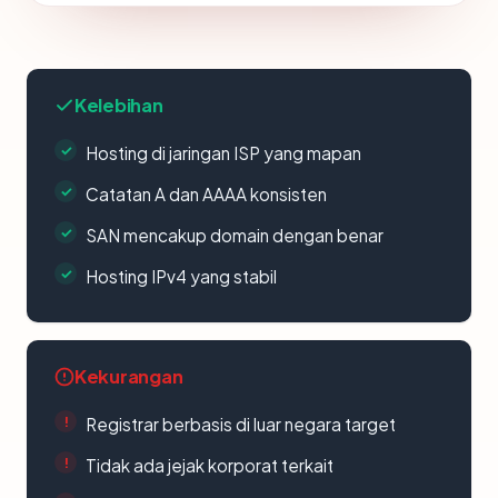
Kelebihan
Hosting di jaringan ISP yang mapan
Catatan A dan AAAA konsisten
SAN mencakup domain dengan benar
Hosting IPv4 yang stabil
Kekurangan
Registrar berbasis di luar negara target
Tidak ada jejak korporat terkait