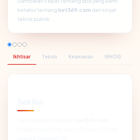
Gambaran cepat tentang apa yang kami
ketahui tentang
bet369.com
dari sinyal
teknis publik.
Ikhtisar
Teknis
Keamanan
WHOIS
Sekilas
Cara tercepat membaca
bet369.com
:
negara Hong Kong, usia 21.3 tahun, SSL No,
registrar Dynadot Inc.