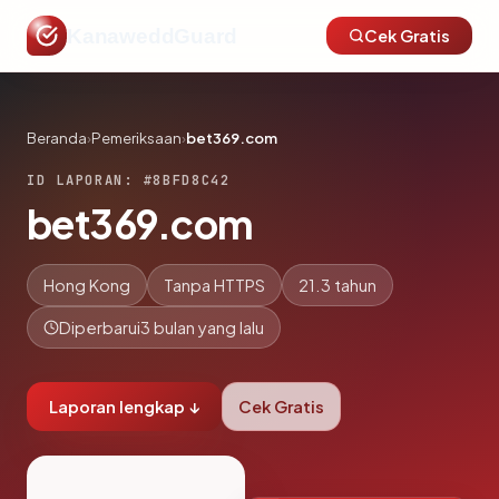
KanaweddGuard
Cek Gratis
Beranda
›
Pemeriksaan
›
bet369.com
ID LAPORAN: #8BFD8C42
bet369.com
Hong Kong
Tanpa HTTPS
21.3 tahun
Diperbarui
3 bulan yang lalu
Laporan lengkap ↓
Cek Gratis