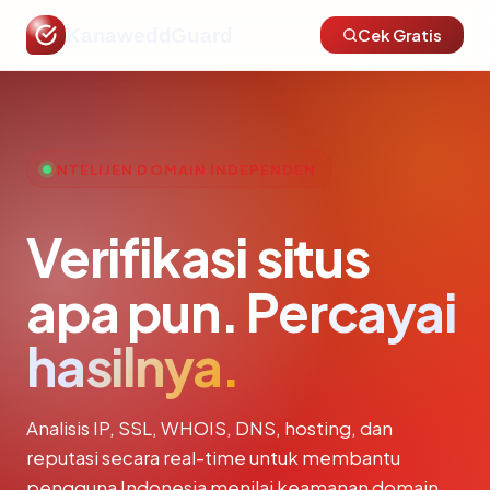
KanaweddGuard
Cek Gratis
INTELIJEN DOMAIN INDEPENDEN
Verifikasi situs
apa pun.
Percayai
hasilnya.
Analisis IP, SSL, WHOIS, DNS, hosting, dan
reputasi secara real-time untuk membantu
pengguna Indonesia menilai keamanan domain.