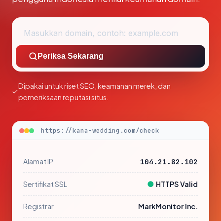
Periksa Sekarang
Dipakai untuk riset SEO, keamanan merek, dan
pemeriksaan reputasi situs.
https://kana-wedding.com/check
Alamat IP
104.21.82.102
●
Sertifikat SSL
HTTPS Valid
Registrar
MarkMonitor Inc.