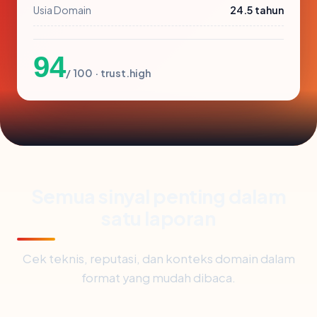
Usia Domain
24.5 tahun
94
/ 100 · trust.high
Semua sinyal penting dalam
satu laporan
Cek teknis, reputasi, dan konteks domain dalam
format yang mudah dibaca.