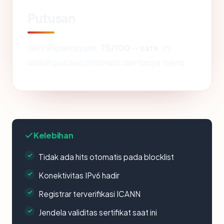
Putusan
Skor kepercayaan:
75/100
—
safe
. Ini
adalah putusan otomatis dan hanya teknis.
Kelebihan
Tidak ada hits otomatis pada blocklist
Konektivitas IPv6 hadir
Registrar terverifikasi ICANN
Jendela validitas sertifikat saat ini