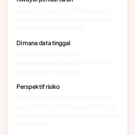
waybekomunika.com telah ada sekitar 0.5
tahun. Domain berumur panjang biasanya
terkait dengan proyek mapan.
Di mana data tinggal
Apa pun yang Anda kirim ke
waybekomunika.com
diproses di server
yang berlokasi di Hong Kong.
Perspektif risiko
Domain dengan profil waybekomunika.com
(usia 0.5 tahun, SSL OK, registrar Gname 118
Inc, negara Hong Kong) biasanya jatuh dalam
kategori "safe".