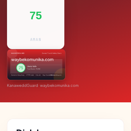
75
AMAN
KanaweddGuard · waybekomunika.com