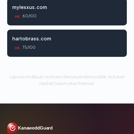
mylexxus.com
60/100
HK
hartobrass.com
75/100
HK
Laporan ini dibuat otomatis dari sinyal teknis publik. Ini bukan
nasihat hukum atau finansial.
KanaweddGuard