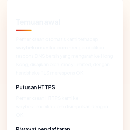
Temuan awal
Pemeriksaan otomatis kami terhadap
waybekomunika.com
mengembalikan
respons DNS bersih yang mengarah ke Hong
Kong, disajikan oleh Yancy Limited, dengan
handshake TLS merespons OK.
Putusan HTTPS
Pemeriksaan HTTPS kami ke
waybekomunika.com disimpulkan dengan:
OK.
Riwayat pendaftaran