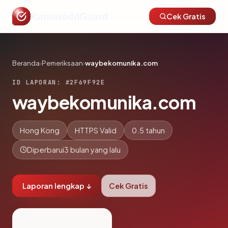
KanaweddGuard
Cek Gratis
Beranda
›
Pemeriksaan
›
waybekomunika.com
ID LAPORAN: #2F69F92E
waybekomunika.com
Hong Kong
HTTPS Valid
0.5 tahun
Diperbarui
3 bulan yang lalu
Laporan lengkap ↓
Cek Gratis