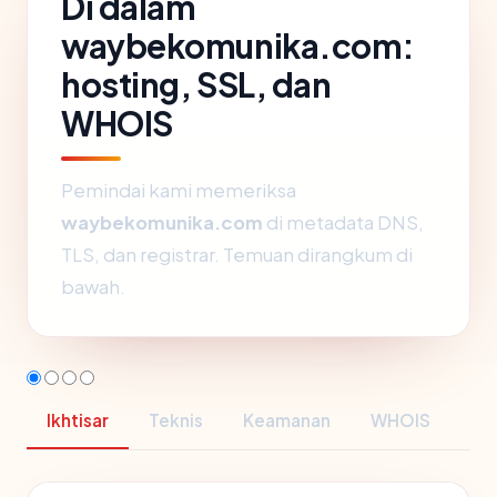
Di dalam
waybekomunika.com:
hosting, SSL, dan
WHOIS
Pemindai kami memeriksa
waybekomunika.com
di metadata DNS,
TLS, dan registrar. Temuan dirangkum di
bawah.
Ikhtisar
Teknis
Keamanan
WHOIS