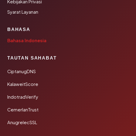
Kebijakan Privasi
Syarat Layanan
BAHASA
Bahasa Indonesia
TAUTAN SAHABAT
CiptanugDNS
KalaweitScore
IndotradVerify
CemerlanTrust
AnugrelecSSL