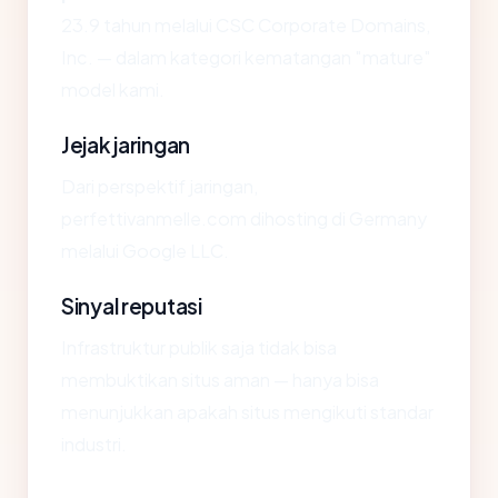
23.9 tahun melalui CSC Corporate Domains,
Inc. — dalam kategori kematangan "mature"
model kami.
Jejak jaringan
Dari perspektif jaringan,
perfettivanmelle.com dihosting di Germany
melalui Google LLC.
Sinyal reputasi
Infrastruktur publik saja tidak bisa
membuktikan situs aman — hanya bisa
menunjukkan apakah situs mengikuti standar
industri.