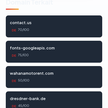
Domain Terkait
contact.us
70/100
DE
fonts-googleapis.com
75/100
DE
wahanamotorent.com
50/100
DE
dresdner-bank.de
45/100
DE