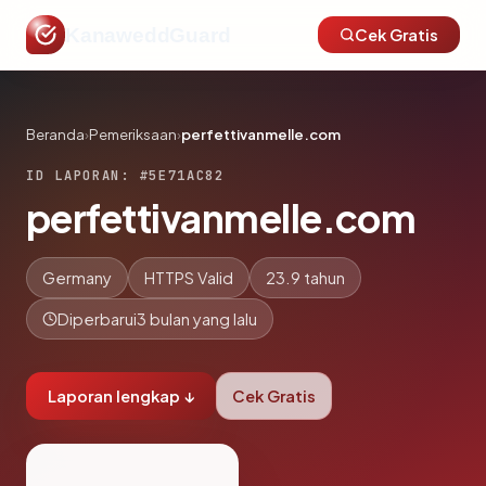
KanaweddGuard
Cek Gratis
Beranda
›
Pemeriksaan
›
perfettivanmelle.com
ID LAPORAN: #5E71AC82
perfettivanmelle.com
Germany
HTTPS Valid
23.9 tahun
Diperbarui
3 bulan yang lalu
Laporan lengkap ↓
Cek Gratis