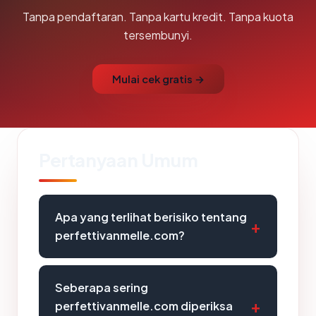
Tanpa pendaftaran. Tanpa kartu kredit. Tanpa kuota
tersembunyi.
Mulai cek gratis →
Pertanyaan Umum
Apa yang terlihat berisiko tentang
perfettivanmelle.com?
Seberapa sering
perfettivanmelle.com diperiksa