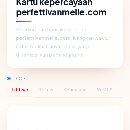
Kartu kepercayaan
perfettivanmelle.com
Sebelum bertransaksi dengan
perfettivanmelle.com
, luangkan waktu
untuk melihat sinyal teknis yang
dikembalikan pemindai kami.
Ikhtisar
Teknis
Keamanan
WHOIS