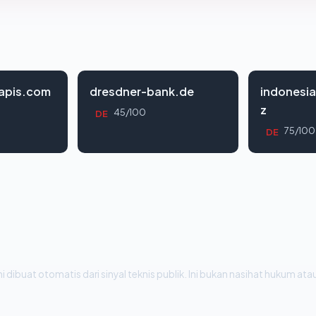
apis.com
dresdner-bank.de
indonesia
z
45/100
DE
75/100
DE
i dibuat otomatis dari sinyal teknis publik. Ini bukan nasihat hukum atau