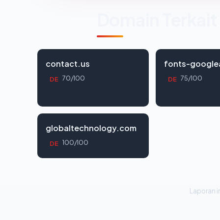
Domain Terkait
contact.us
fonts-google
70/100
75/100
DE
DE
globaltechnology.com
100/100
DE
Laporan in