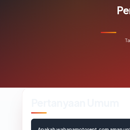
Pe
Ta
Pertanyaan Umum
Apakah wahanamotorent.com aman unt