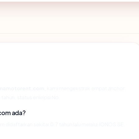
namotorent.com
, kami mengekstrak empat anchor:
tahun, status enkripsi No.
com ada?
idaftarkan sekitar 0.7 tahun lalu melalui IONOS SE.