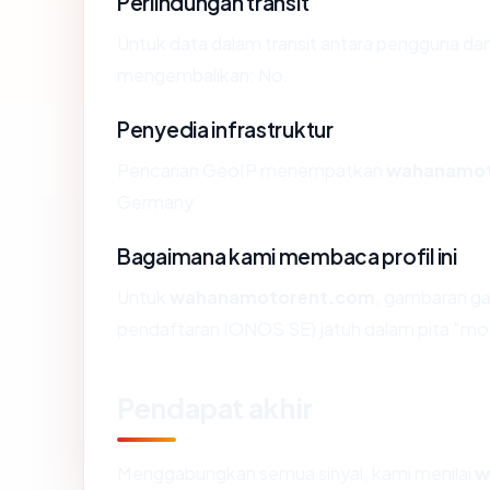
Perlindungan transit
Untuk data dalam transit antara pengguna d
mengembalikan: No.
Penyedia infrastruktur
Pencarian GeoIP menempatkan
wahanamot
Germany.
Bagaimana kami membaca profil ini
Untuk
wahanamotorent.com
, gambaran ga
pendaftaran IONOS SE) jatuh dalam pita "mo
Pendapat akhir
Menggabungkan semua sinyal, kami menilai
w