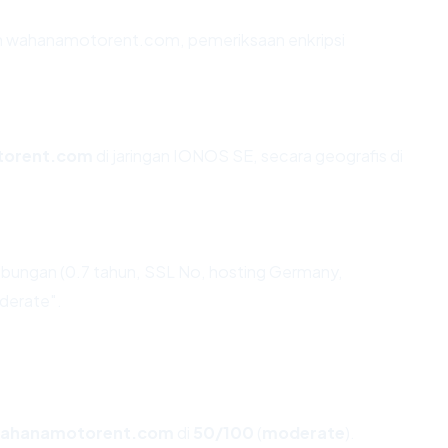
an wahanamotorent.com, pemeriksaan enkripsi
orent.com
di jaringan IONOS SE, secara geografis di
bungan (0.7 tahun, SSL No, hosting Germany,
derate".
ahanamotorent.com
di
50/100
(
moderate
).