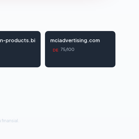
n-products.bi
mciadvertising.com
75/100
DE
 finansial.