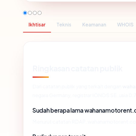
Ikhtisar
Teknis
Keamanan
WHOIS
Ringkasan catatan publik
Dari catatan publik yang terkait dengan
waha
negara Germany, registrar IONOS SE, usia 0.7 
Sudah berapa lama wahanamotorent.
Menurut catatan RDAP, wahanamotorent.com d