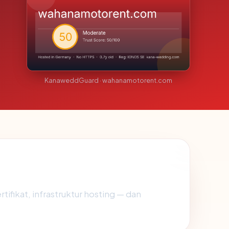
KanaweddGuard · wahanamotorent.com
tifikat, infrastruktur hosting — dan