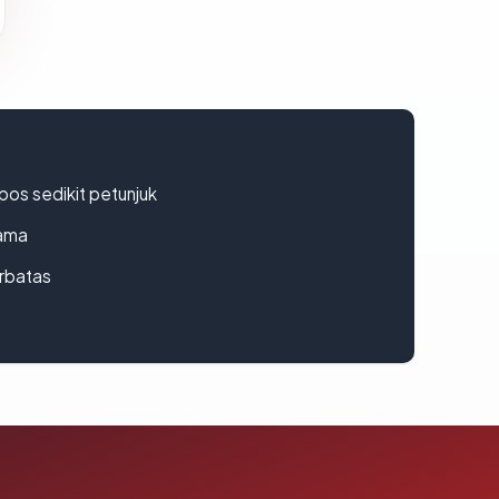
os sedikit petunjuk
lama
erbatas