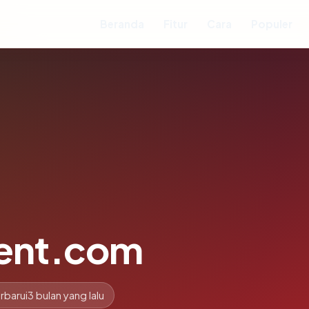
Beranda
Fitur
Cara
Populer
ent.com
rbarui
3 bulan yang lalu