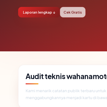
Laporan lengkap ↓
Cek Gratis
Audit teknis wahanamo
Kami menarik catatan publik terbaru untuk
menggabungkannya menjadi kartu di bawa