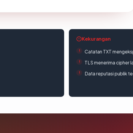
Kekurangan
Catatan TXT mengeksp
TLS menerima cipher 
Data reputasi publik t