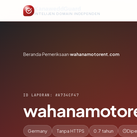
KanaweddGuard
INTELIJEN DOMAIN INDEPENDEN
Beranda
›
Pemeriksaan
›
wahanamotorent.com
ID LAPORAN: #A734CF47
wahanamotor
Germany
Tanpa HTTPS
0.7 tahun
Dipe