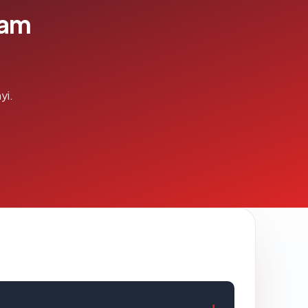
lam
yi.