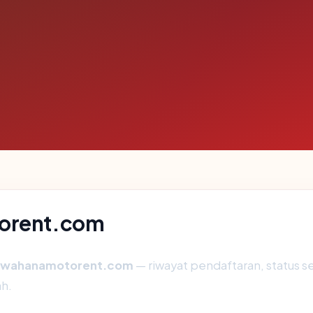
torent.com
wahanamotorent.com
— riwayat pendaftaran, status ser
h.