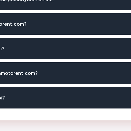
orent.com?
n?
amotorent.com?
i?