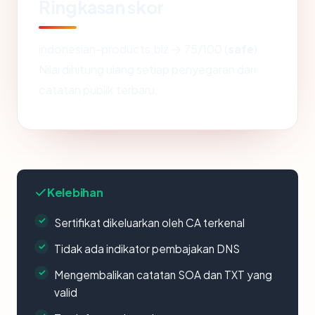
Ringkasan skor
indonesian-products.biz → 75/100 (
safe
).
Nilai dihitung ulang setiap penyegaran dari
catatan publik terbaru.
Kelebihan
Sertifikat dikeluarkan oleh CA terkenal
Tidak ada indikator pembajakan DNS
Mengembalikan catatan SOA dan TXT yang
valid