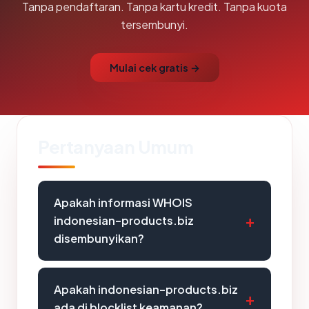
Tanpa pendaftaran. Tanpa kartu kredit. Tanpa kuota
tersembunyi.
Mulai cek gratis →
Pertanyaan Umum
Apakah informasi WHOIS
indonesian-products.biz
disembunyikan?
Apakah indonesian-products.biz
ada di blocklist keamanan?