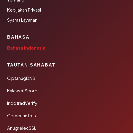
Kebijakan Privasi
Syarat Layanan
BAHASA
Bahasa Indonesia
TAUTAN SAHABAT
CiptanugDNS
KalaweitScore
IndotradVerify
CemerlanTrust
AnugrelecSSL