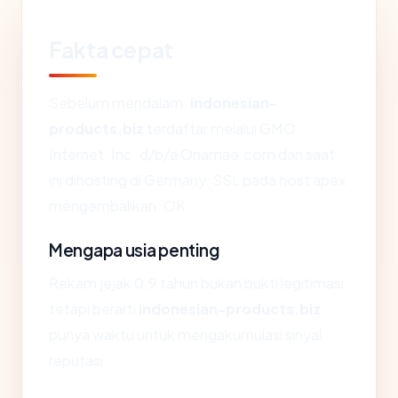
Fakta cepat
Sebelum mendalam:
indonesian-
products.biz
terdaftar melalui GMO
Internet, Inc. d/b/a Onamae.com dan saat
ini dihosting di Germany. SSL pada host apex
mengembalikan: OK.
Mengapa usia penting
Rekam jejak 0.9 tahun bukan bukti legitimasi,
tetapi berarti
indonesian-products.biz
punya waktu untuk mengakumulasi sinyal
reputasi.