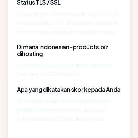
Status TLS / SSL
Handshake TLS ke indonesian-products.biz
mengembalikan: OK. Browser modern akan
memperingatkan pengguna ketika ini gagal.
Di mana indonesian-products.biz
dihosting
indonesian-products.biz dioperasikan dari
Germany via SEDO GmbH.
Apa yang dikatakan skor kepada Anda
Skor kepercayaan otomatis indonesian-
products.biz mencerminkan apakah ia
mengikuti praktik infrastruktur standar.