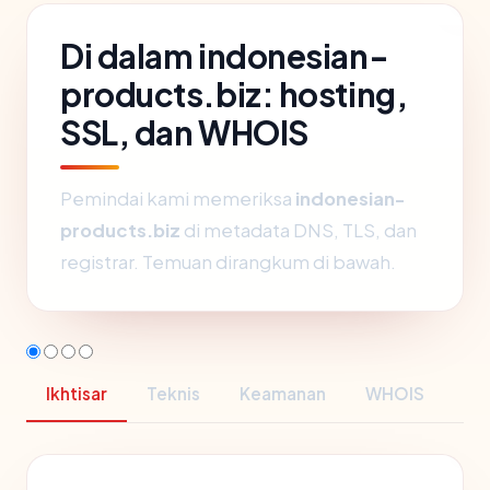
Di dalam indonesian-
products.biz: hosting,
SSL, dan WHOIS
Pemindai kami memeriksa
indonesian-
products.biz
di metadata DNS, TLS, dan
registrar. Temuan dirangkum di bawah.
Ikhtisar
Teknis
Keamanan
WHOIS