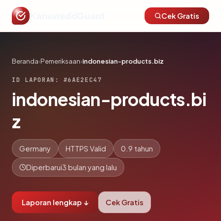
KanaweddGuard
Cek Gratis
Beranda
›
Pemeriksaan
›
indonesian-products.biz
ID LAPORAN: #6AE2EC47
indonesian-products.bi
z
Germany
HTTPS Valid
0.9 tahun
Diperbarui
3 bulan yang lalu
Laporan lengkap ↓
Cek Gratis