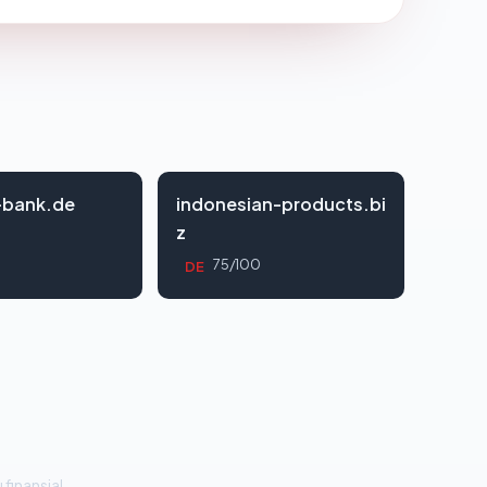
-bank.de
indonesian-products.bi
z
0
75/100
DE
 finansial.