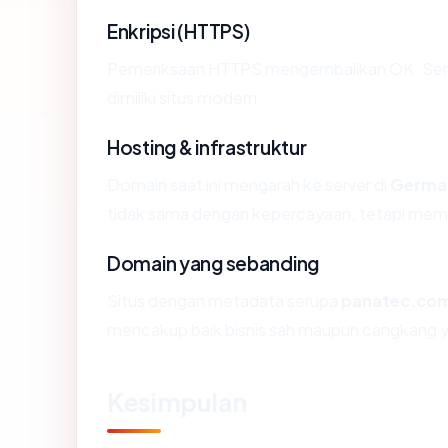
Enkripsi (HTTPS)
Pemeriksaan HTTPS mengembalikan OK. Sertif
dimiliki situs modern.
Hosting & infrastruktur
Domain saat ini mengarah ke server di
Germa
tidak sama dengan kepercayaan, tetapi memb
Domain yang sebanding
Situs dengan metadata serupa
panatec.co
mencakup baik bisnis sah maupun cangkang y
Kesimpulan