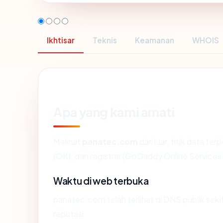
Ikhtisar
Teknis
Keamanan
WHOIS
Apa yang kami amati
Melihat
panatec.com
dari luar, titik data t
(OK), dan registrar (GoDaddy Online Services
Waktu di web terbuka
panatec.com telah terlihat di DNS publik seki
reputasi.