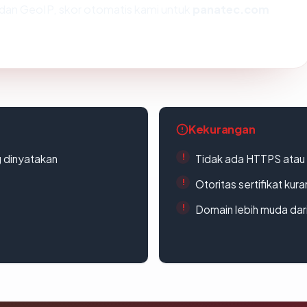
dan GeoIP, skor otomatis kami untuk
panatec.com
Kekurangan
g dinyatakan
Tidak ada HTTPS atau s
Otoritas sertifikat ku
Domain lebih muda dari