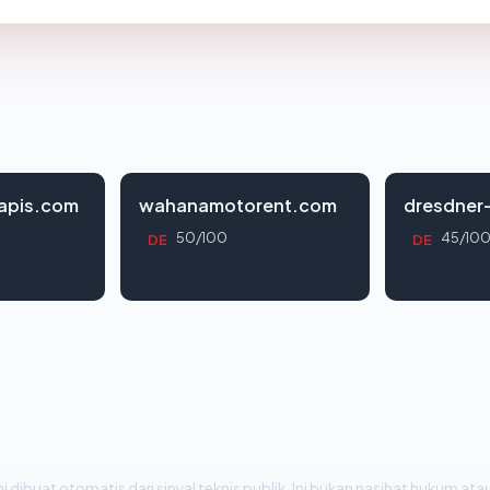
apis.com
wahanamotorent.com
dresdner
50/100
45/10
DE
DE
i dibuat otomatis dari sinyal teknis publik. Ini bukan nasihat hukum atau