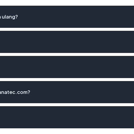
 ulang?
panatec.com?