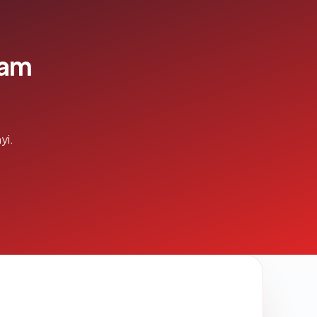
lam
yi.