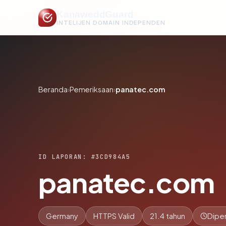
KanaweddGuard
INTELIJEN DOMAIN INDEPENDEN
Beranda
›
Pemeriksaan
›
panatec.com
ID LAPORAN: #3CD984A5
panatec.com
Germany
HTTPS Valid
21.4 tahun
Diper