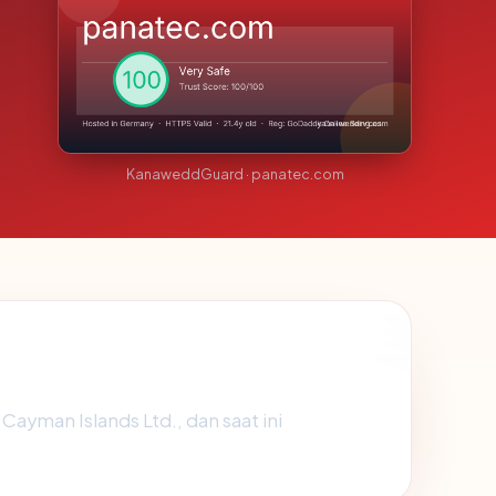
KanaweddGuard · panatec.com
Cayman Islands Ltd., dan saat ini