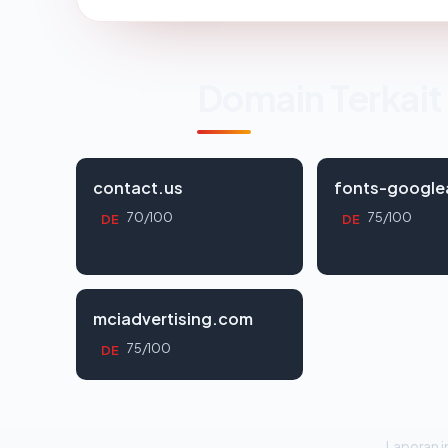
Domain Terkait
contact.us
fonts-google
70/100
75/100
DE
DE
mciadvertising.com
75/100
DE
Laporan in