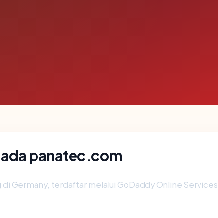
 pada panatec.com
g di Germany, terdaftar melalui GoDaddy Online Services 