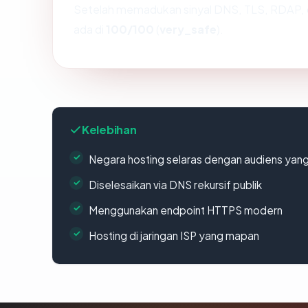
Setelah memadukan sinyal DNS, TLS, RDAP, 
ada di
100/100
(
very_safe
).
Kelebihan
Negara hosting selaras dengan audiens yan
Diselesaikan via DNS rekursif publik
Menggunakan endpoint HTTPS modern
Hosting di jaringan ISP yang mapan