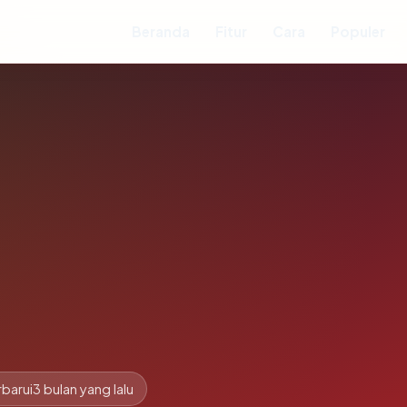
Beranda
Fitur
Cara
Populer
barui
3 bulan yang lalu