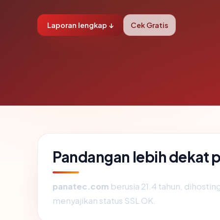
Laporan lengkap ↓
Cek Gratis
Pandangan lebih dekat
panatec.com
berusia 21.4 tahun, dihostin
menyajikan status SSL OK.