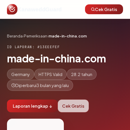
KanaweddGuard
Cek Gratis
Beranda
›
Pemeriksaan
›
made-in-china.com
ID LAPORAN: #13EEEFEF
made-in-china.com
Germany
HTTPS Valid
28.2 tahun
Diperbarui
3 bulan yang lalu
Laporan lengkap ↓
Cek Gratis