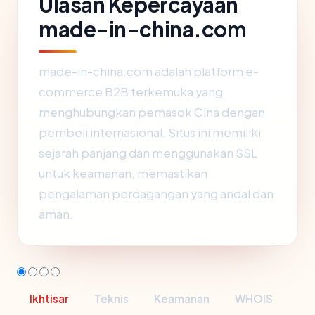
Ulasan Kepercayaan
made-in-china.com
made-in-china.com adalah platform e-
commerce B2B terkemuka yang
menghubungkan pemasok Cina dengan
pembeli internasional. Situs ini memiliki
sejarah panjang dan menggunakan SSL
untuk keamanan, memastikan
pengalaman perdagangan yang andal dan
aman.
Ikhtisar
Teknis
Keamanan
WHOIS