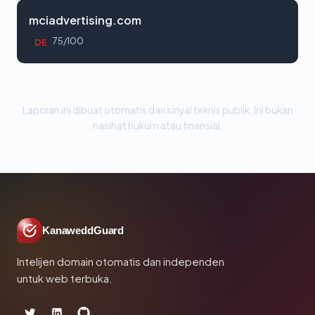
mciadvertising.com
75/100
DE
Laporan ini dibuat otomatis dari sinyal teknis publik. Ini bukan
nasihat hukum atau finansial.
KanaweddGuard
Intelijen domain otomatis dan independen
untuk web terbuka.