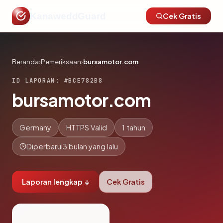
KanaweddGuard
Cek Gratis
Beranda
›
Pemeriksaan
›
bursamotor.com
ID LAPORAN: #BCE782B8
bursamotor.com
Germany
HTTPS Valid
1 tahun
Diperbarui
3 bulan yang lalu
Laporan lengkap ↓
Cek Gratis