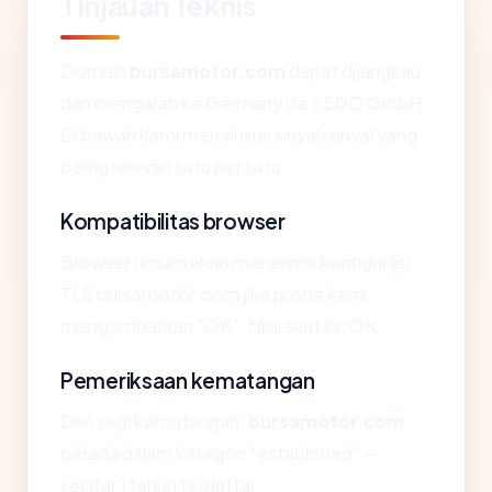
Tinjauan Teknis
Domain
bursamotor.com
dapat dijangkau
dan mengarah ke Germany via SEDO GmbH.
Di bawah kami menelusuri sinyal-sinyal yang
paling relevan satu per satu.
Kompatibilitas browser
Browser umum akan menerima konfigurasi
TLS bursamotor.com jika probe kami
mengembalikan "OK". Nilai saat ini: OK.
Pemeriksaan kematangan
Dari segi kematangan,
bursamotor.com
berada dalam kategori "established" —
sekitar 1 tahun terdaftar.