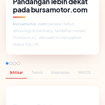
Pandangan lebih dekat
pada bursamotor.com
bursamotor.com
berusia 1 tahun,
dihosting di Germany, terdaftar melalui
Porkbun LLC, dan saat ini menyajikan
status SSL OK.
Ikhtisar
Teknis
Keamanan
WHOIS