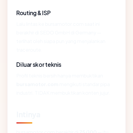
Routing & ISP
Lalu lintas ke bursamotor.com saat ini
berakhir di SEDO GmbH di Germany —
terlihat oleh siapa pun yang menjalankan
traceroute.
Di luar skor teknis
Profil teknis bersih hanya membuktikan
bursamotor.com
mengikuti standar pipa
industri. TIDAK membuktikan konten jujur.
Intinya
bursamotor.com berakhir di
75/100
— itu