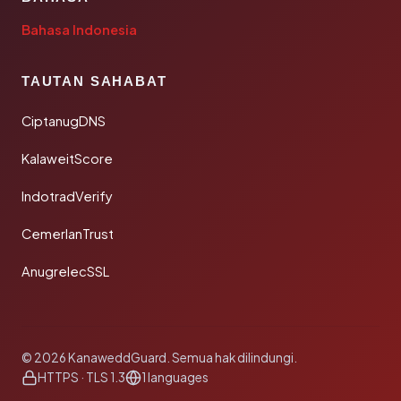
Bahasa Indonesia
TAUTAN SAHABAT
CiptanugDNS
KalaweitScore
IndotradVerify
CemerlanTrust
AnugrelecSSL
© 2026 KanaweddGuard. Semua hak dilindungi.
HTTPS · TLS 1.3
1 languages