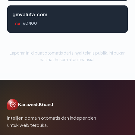
gmvaluta.com
60/100
CA
Laporan ini dibuat otomatis dari sinyal teknis publik. Ini bukan
nasihat hukum atau finansial.
KanaweddGuard
Intelijen domain otomatis dan independen
untuk web terbuka.