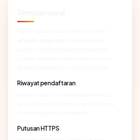
Temuan awal
Pemeriksaan otomatis kami terhadap
whynot-shop.com
mengembalikan
respons DNS bersih yang mengarah ke
Canada, disajikan oleh Amazon.com, Inc.,
dengan handshake TLS merespons OK.
Riwayat pendaftaran
whynot-shop.com telah ada sekitar 0.3
tahun. Domain berumur panjang biasanya
terkait dengan proyek mapan.
Putusan HTTPS
Pemeriksaan HTTPS kami ke whynot-