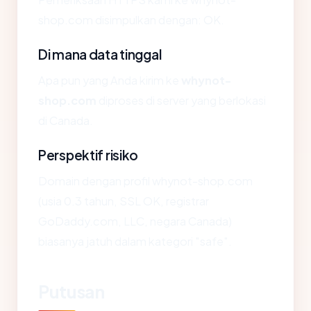
shop.com disimpulkan dengan: OK.
Di mana data tinggal
Apa pun yang Anda kirim ke
whynot-
shop.com
diproses di server yang berlokasi
di Canada.
Perspektif risiko
Domain dengan profil whynot-shop.com
(usia 0.3 tahun, SSL OK, registrar
GoDaddy.com, LLC, negara Canada)
biasanya jatuh dalam kategori "safe".
Putusan