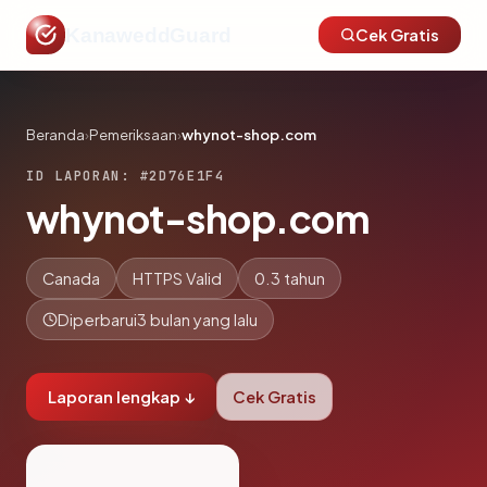
KanaweddGuard
Cek Gratis
Beranda
›
Pemeriksaan
›
whynot-shop.com
ID LAPORAN: #2D76E1F4
whynot-shop.com
Canada
HTTPS Valid
0.3 tahun
Diperbarui
3 bulan yang lalu
Laporan lengkap ↓
Cek Gratis