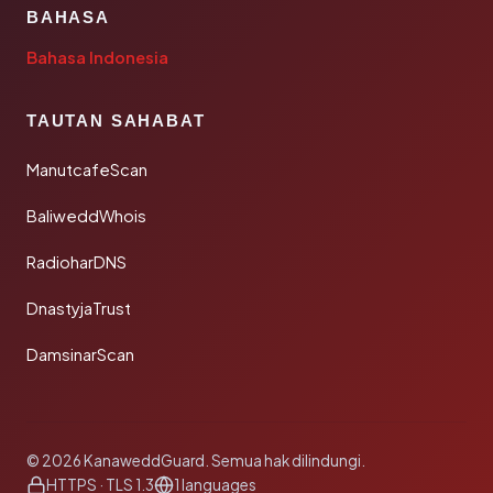
BAHASA
Bahasa Indonesia
TAUTAN SAHABAT
ManutcafeScan
BaliweddWhois
RadioharDNS
DnastyjaTrust
DamsinarScan
© 2026 KanaweddGuard. Semua hak dilindungi.
HTTPS · TLS 1.3
1 languages