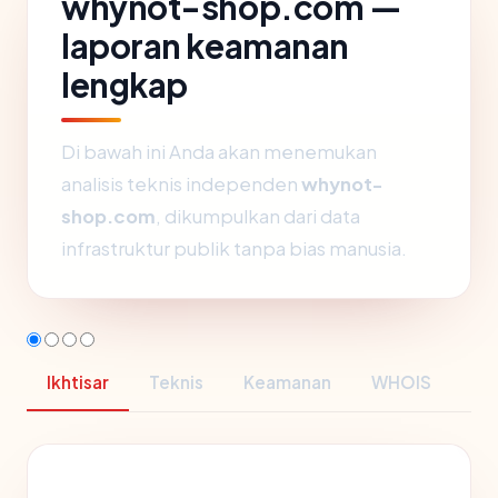
whynot-shop.com —
laporan keamanan
lengkap
Di bawah ini Anda akan menemukan
analisis teknis independen
whynot-
shop.com
, dikumpulkan dari data
infrastruktur publik tanpa bias manusia.
Ikhtisar
Teknis
Keamanan
WHOIS