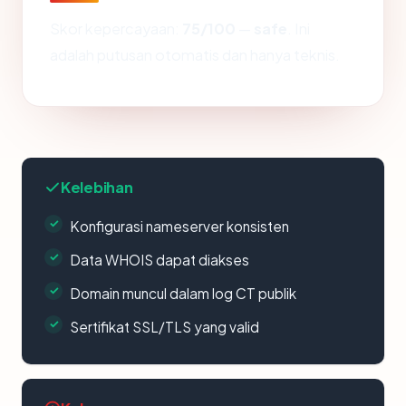
Skor kepercayaan:
75/100
—
safe
. Ini
adalah putusan otomatis dan hanya teknis.
Kelebihan
Konfigurasi nameserver konsisten
Data WHOIS dapat diakses
Domain muncul dalam log CT publik
Sertifikat SSL/TLS yang valid