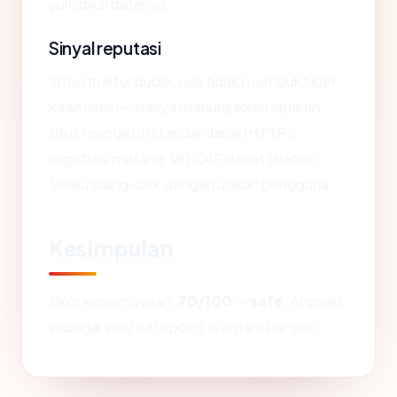
yurisdiksi datanya.
Sinyal reputasi
Infrastruktur publik saja tidak membuktikan
keamanan — hanya menunjukkan apakah
situs mengikuti standar dasar (HTTPS,
registrasi matang, WHOIS dapat dilacak).
Selalu silang-cek dengan ulasan pengguna.
Kesimpulan
Skor kepercayaan:
70/100
—
safe
. Anggap
sebagai satu data point di antara banyak.