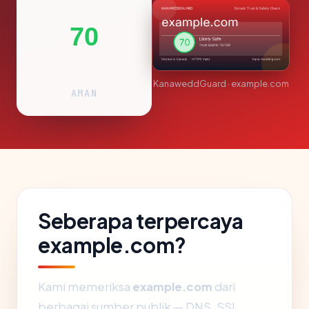
70
KanaweddGuard · example.com
AMAN
Seberapa terpercaya
example.com?
Kami memeriksa
example.com
dari
berbagai sumber publik — DNS, SSL,