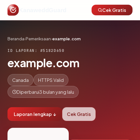
KanaweddGuard
Cek Gratis
Beranda
›
Pemeriksaan
›
example.com
ID LAPORAN: #5182D650
example.com
Canada
HTTPS Valid
Diperbarui
3 bulan yang lalu
Laporan lengkap ↓
Cek Gratis