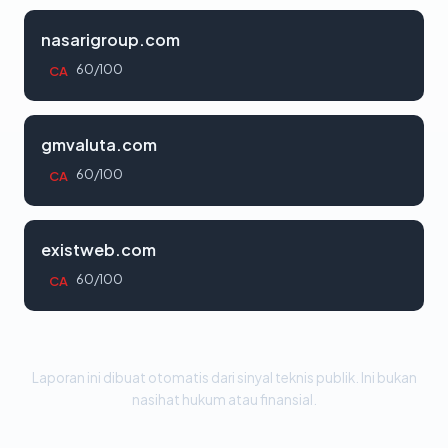
nasarigroup.com
60/100
CA
gmvaluta.com
60/100
CA
existweb.com
60/100
CA
Laporan ini dibuat otomatis dari sinyal teknis publik. Ini bukan
nasihat hukum atau finansial.