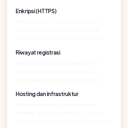
Enkripsi (HTTPS)
Pemeriksaan HTTPS menghasilkan OK.
Sertifikat TLS yang valid adalah standar
minimum yang harus dimiliki situs modern.
Riwayat registrasi
example.com sudah ada sekitar ? tahun.
Domain berumur panjang biasanya
menandakan proyek yang sudah mapan.
Hosting dan infrastruktur
Domain saat ini mengarah ke server di
Canada
, dilayani Cloudflare, Inc.. Lokasi
tidak berarti kepercayaan, tapi menunjukkan