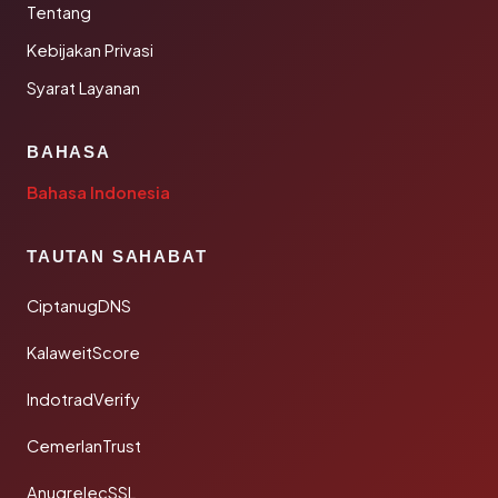
Tentang
Kebijakan Privasi
Syarat Layanan
BAHASA
Bahasa Indonesia
TAUTAN SAHABAT
CiptanugDNS
KalaweitScore
IndotradVerify
CemerlanTrust
AnugrelecSSL