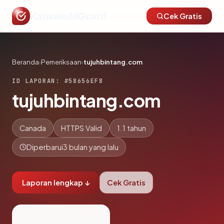
KanaweddGuard
Cek Gratis
Beranda
›
Pemeriksaan
›
tujuhbintang.com
ID LAPORAN: #58656EF8
tujuhbintang.com
Canada
HTTPS Valid
1.1 tahun
Diperbarui
3 bulan yang lalu
Laporan lengkap ↓
Cek Gratis