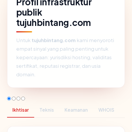
Profil infrastruktur
publik
tujuhbintang.com
Untuk
tujuhbintang.com
kami menyoroti
empat sinyal yang paling penting untuk
kepercayaan: yurisdiksi hosting, validitas
sertifikat, reputasi registrar, dan usia
domain.
Ikhtisar
Teknis
Keamanan
WHOIS