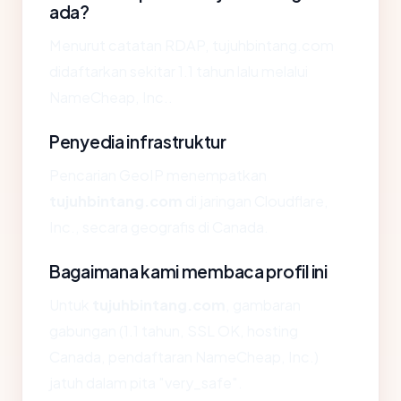
ada?
Menurut catatan RDAP, tujuhbintang.com
didaftarkan sekitar 1.1 tahun lalu melalui
NameCheap, Inc..
Penyedia infrastruktur
Pencarian GeoIP menempatkan
tujuhbintang.com
di jaringan Cloudflare,
Inc., secara geografis di Canada.
Bagaimana kami membaca profil ini
Untuk
tujuhbintang.com
, gambaran
gabungan (1.1 tahun, SSL OK, hosting
Canada, pendaftaran NameCheap, Inc.)
jatuh dalam pita "very_safe".