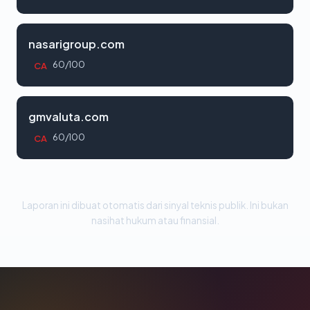
nasarigroup.com
60/100
CA
gmvaluta.com
60/100
CA
Laporan ini dibuat otomatis dari sinyal teknis publik. Ini bukan
nasihat hukum atau finansial.