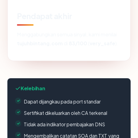
Pendapat akhir
Menggabungkan semua sinyal, kami menilai
tujuhbintang.com
di
83/100
(
very_safe
).
Kelebihan
Dapat dijangkau pada port standar
Sertifikat dikeluarkan oleh CA terkenal
Tidak ada indikator pembajakan DNS
Mengembalikan catatan SOA dan TXT yang