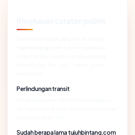
Ringkasan catatan publik
Dari catatan publik yang terkait dengan
tujuhbintang.com
, kami mengekstrak
empat anchor: negara Canada, registrar
NameCheap, Inc., usia 1.1 tahun, status
enkripsi OK.
Perlindungan transit
Untuk data dalam transit antara pengguna
dan tujuhbintang.com, pemeriksaan enkripsi
mengembalikan: OK.
Sudah berapa lama tujuhbintang.com