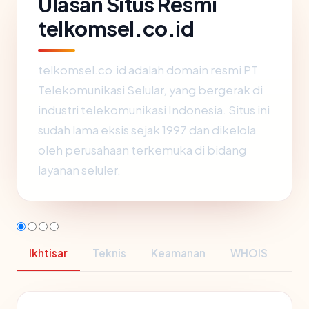
Ulasan Situs Resmi
telkomsel.co.id
telkomsel.co.id adalah domain resmi PT
Telekomunikasi Selular, yang bergerak di
industri telekomunikasi Indonesia. Situs ini
sudah lama eksis sejak 1997 dan dikelola
oleh perusahaan terkemuka di bidang
layanan seluler.
Ikhtisar
Teknis
Keamanan
WHOIS