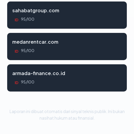
sahabatgroup.com
95/100
ID
medanrentcar.com
95/100
ID
armada-finance.co.id
95/100
ID
Laporan ini dibuat otomatis dari sinyal teknis publik. Ini bukan
nasihat hukum atau finansial.