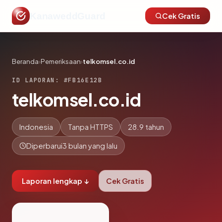
KanaweddGuard
Cek Gratis
Beranda
›
Pemeriksaan
›
telkomsel.co.id
ID LAPORAN: #FB16E12B
telkomsel.co.id
Indonesia
Tanpa HTTPS
28.9 tahun
Diperbarui
3 bulan yang lalu
Laporan lengkap ↓
Cek Gratis