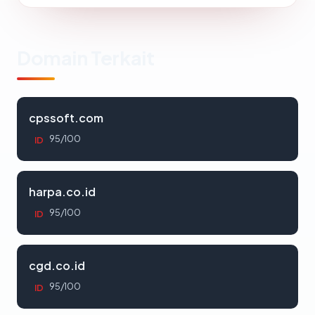
Domain Terkait
cpssoft.com
95/100
ID
harpa.co.id
95/100
ID
cgd.co.id
95/100
ID