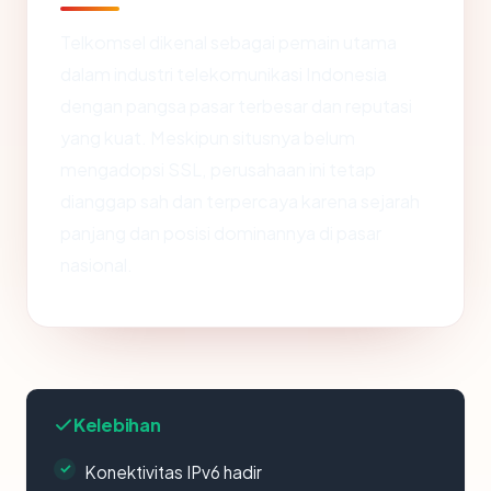
Telkomsel dikenal sebagai pemain utama
dalam industri telekomunikasi Indonesia
dengan pangsa pasar terbesar dan reputasi
yang kuat. Meskipun situsnya belum
mengadopsi SSL, perusahaan ini tetap
dianggap sah dan terpercaya karena sejarah
panjang dan posisi dominannya di pasar
nasional.
Kelebihan
Konektivitas IPv6 hadir