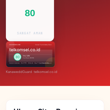
80
SANGAT AMAN
KanaweddGuard · telkomsel.co.id