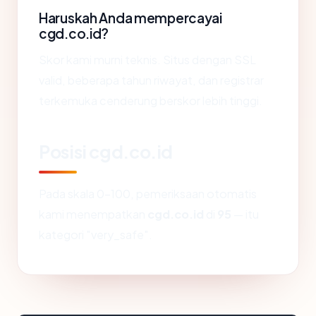
Haruskah Anda mempercayai
cgd.co.id?
Skor kami murni teknis. Situs dengan SSL
valid, beberapa tahun riwayat, dan registrar
terkemuka cenderung berskor lebih tinggi.
Posisi cgd.co.id
Pada skala 0-100, pemeriksaan otomatis
kami menempatkan
cgd.co.id
di
95
— itu
kategori "very_safe".