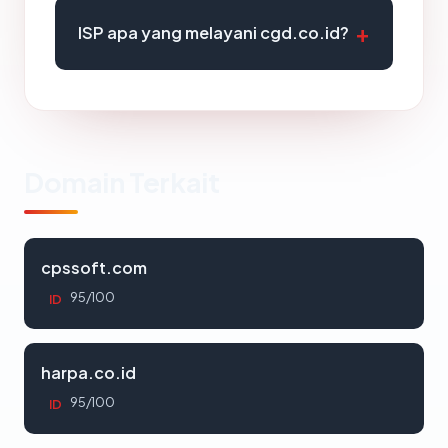
ISP apa yang melayani cgd.co.id?
Domain Terkait
cpssoft.com
95/100
ID
harpa.co.id
95/100
ID