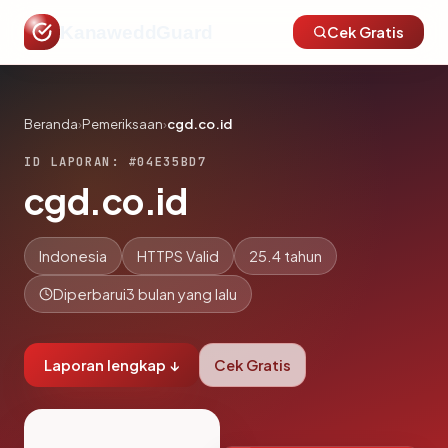
KanaweddGuard
Cek Gratis
Beranda
›
Pemeriksaan
›
cgd.co.id
ID LAPORAN: #04E35BD7
cgd.co.id
Indonesia
HTTPS Valid
25.4 tahun
Diperbarui
3 bulan yang lalu
Laporan lengkap ↓
Cek Gratis