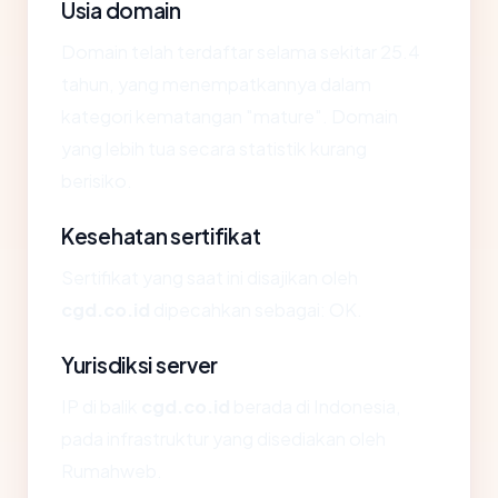
Usia domain
Domain telah terdaftar selama sekitar 25.4
tahun, yang menempatkannya dalam
kategori kematangan "mature". Domain
yang lebih tua secara statistik kurang
berisiko.
Kesehatan sertifikat
Sertifikat yang saat ini disajikan oleh
cgd.co.id
dipecahkan sebagai: OK.
Yurisdiksi server
IP di balik
cgd.co.id
berada di Indonesia,
pada infrastruktur yang disediakan oleh
Rumahweb.