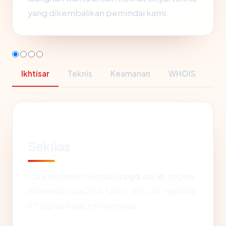
yang dikembalikan pemindai kami.
Ikhtisar
Teknis
Keamanan
WHOIS
Sekilas
Cara tercepat membaca
cgd.co.id
: negara
Indonesia, usia 25.4 tahun, SSL OK, registrar
PT Digital Registra Indonesia.