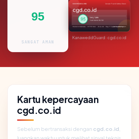
95
KanaweddGuard · cgd.co.id
SANGAT AMAN
Kartu kepercayaan
cgd.co.id
Sebelum bertransaksi dengan
cgd.co.id
,
luangkan waktu untuk melihat sinyal teknis