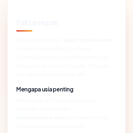
Fakta cepat
Sebelum mendalam:
suburfurniture.com
terdaftar melalui Web Commerce
Communications Limited dba WebNic.cc
dan saat ini dihosting di Canada. SSL pada
host apex mengembalikan: OK.
Mengapa usia penting
Rekam jejak 24.9 tahun bukan bukti
legitimasi, tetapi berarti
suburfurniture.com
punya waktu untuk
mengakumulasi sinyal reputasi.