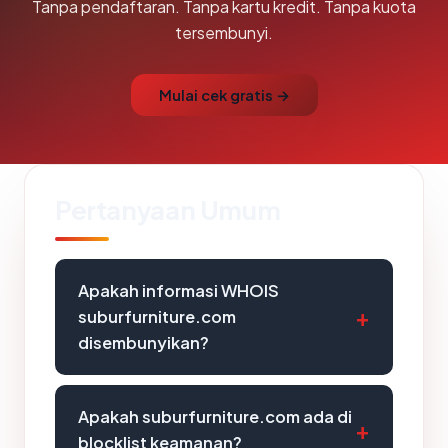
Tanpa pendaftaran. Tanpa kartu kredit. Tanpa kuota
tersembunyi.
Mulai cek gratis →
Pertanyaan Umum
Apakah informasi WHOIS
suburfurniture.com
disembunyikan?
Apakah suburfurniture.com ada di
blocklist keamanan?