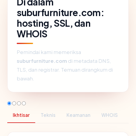
Di dalam
suburfurniture.com:
hosting, SSL, dan
WHOIS
Pemindai kami memeriksa
suburfurniture.com
di metadata DNS,
TLS, dan registrar. Temuan dirangkum di
bawah.
Ikhtisar
Teknis
Keamanan
WHOIS