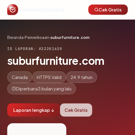
KanaweddGuard
Cek Gratis
Beranda
›
Pemeriksaan
›
suburfurniture.com
ID LAPORAN: #22201620
suburfurniture.com
Canada
HTTPS Valid
24.9 tahun
Diperbarui
3 bulan yang lalu
Laporan lengkap ↓
Cek Gratis