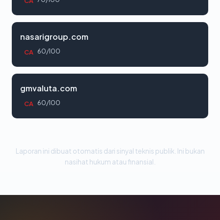
CA
nasarigroup.com
60/100
CA
gmvaluta.com
60/100
CA
Laporan ini dibuat otomatis dari sinyal teknis publik. Ini bukan
nasihat hukum atau finansial.