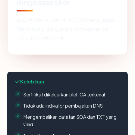
Ringkasan skor
suburfurniture.com → 100/100 (
very_safe
).
Nilai dihitung ulang setiap penyegaran dari
catatan publik terbaru.
Kelebihan
Sertifikat dikeluarkan oleh CA terkenal
Tidak ada indikator pembajakan DNS
Mengembalikan catatan SOA dan TXT yang
valid