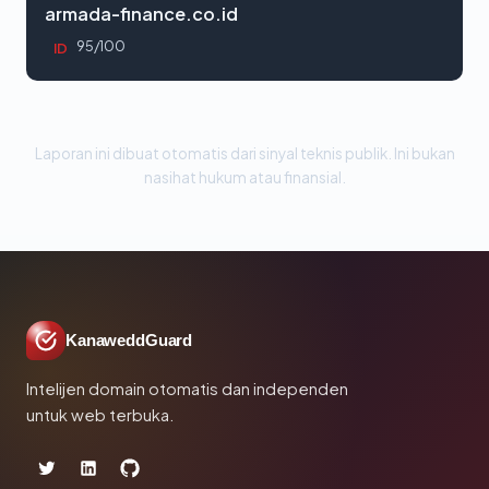
armada-finance.co.id
95/100
ID
Laporan ini dibuat otomatis dari sinyal teknis publik. Ini bukan
nasihat hukum atau finansial.
KanaweddGuard
Intelijen domain otomatis dan independen
untuk web terbuka.