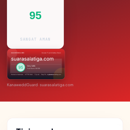
95
SANGAT AMAN
KanaweddGuard · suarasalatiga.com