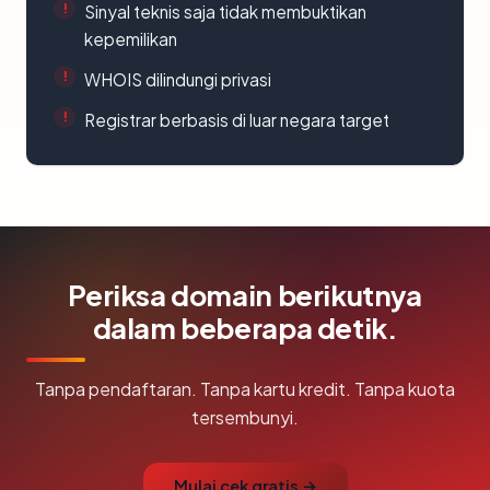
Sinyal teknis saja tidak membuktikan
kepemilikan
WHOIS dilindungi privasi
Registrar berbasis di luar negara target
Periksa domain berikutnya
dalam beberapa detik.
Tanpa pendaftaran. Tanpa kartu kredit. Tanpa kuota
tersembunyi.
Mulai cek gratis →