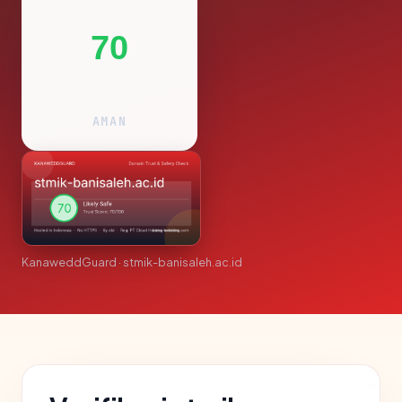
70
AMAN
KanaweddGuard · stmik-banisaleh.ac.id