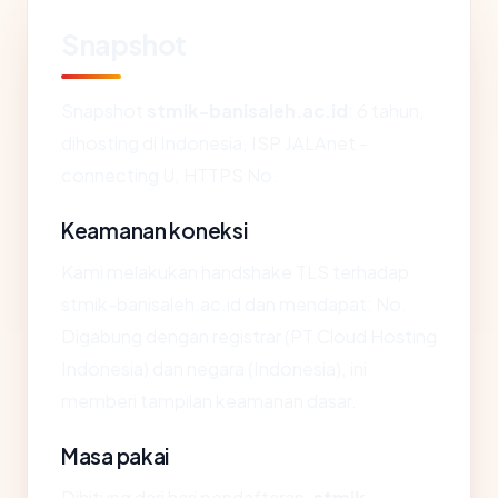
Snapshot
Snapshot
stmik-banisaleh.ac.id
: 6 tahun,
dihosting di Indonesia, ISP JALAnet -
connecting U, HTTPS No.
Keamanan koneksi
Kami melakukan handshake TLS terhadap
stmik-banisaleh.ac.id dan mendapat: No.
Digabung dengan registrar (PT Cloud Hosting
Indonesia) dan negara (Indonesia), ini
memberi tampilan keamanan dasar.
Masa pakai
Dihitung dari hari pendaftaran,
stmik-