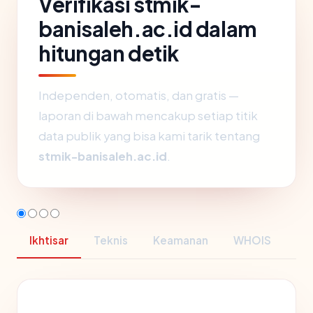
Verifikasi stmik-
banisaleh.ac.id dalam
hitungan detik
Independen, otomatis, dan gratis —
laporan di bawah mencakup setiap titik
data publik yang bisa kami tarik tentang
stmik-banisaleh.ac.id
.
Ikhtisar
Teknis
Keamanan
WHOIS