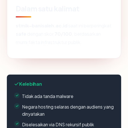
Dalam satu kalimat
stmik-banisaleh.ac.id
saat ini berperingkat
safe
dengan skor
70/100
, berdasarkan
murni fakta infrastruktur publik.
Kelebihan
Tidak ada tanda malware
Negara hosting selaras dengan audiens yang
dinyatakan
Diselesaikan via DNS rekursif publik