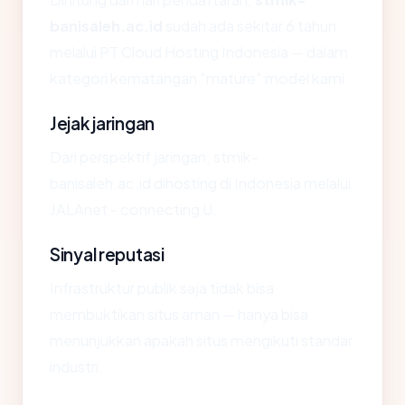
banisaleh.ac.id
sudah ada sekitar 6 tahun
melalui PT Cloud Hosting Indonesia — dalam
kategori kematangan "mature" model kami.
Jejak jaringan
Dari perspektif jaringan, stmik-
banisaleh.ac.id dihosting di Indonesia melalui
JALAnet - connecting U.
Sinyal reputasi
Infrastruktur publik saja tidak bisa
membuktikan situs aman — hanya bisa
menunjukkan apakah situs mengikuti standar
industri.