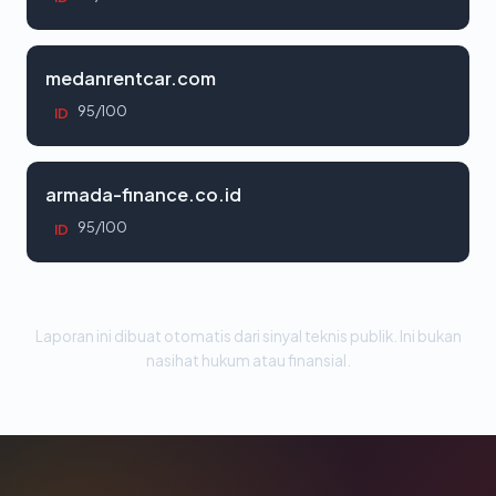
medanrentcar.com
95/100
ID
armada-finance.co.id
95/100
ID
Laporan ini dibuat otomatis dari sinyal teknis publik. Ini bukan
nasihat hukum atau finansial.