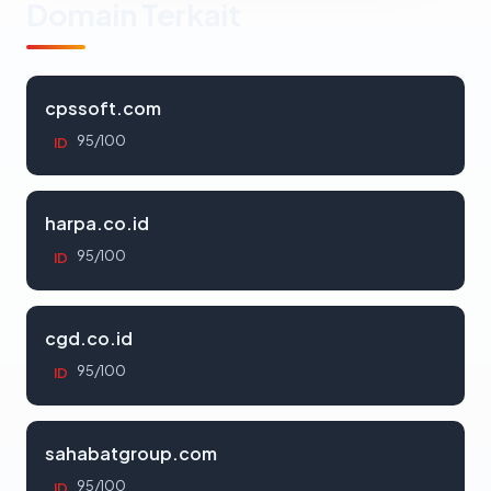
Domain Terkait
cpssoft.com
95/100
ID
harpa.co.id
95/100
ID
cgd.co.id
95/100
ID
sahabatgroup.com
95/100
ID