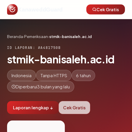
KanaweddGuard
Cek Gratis
Beranda
›
Pemeriksaan
›
stmik-banisaleh.ac.id
ID LAPORAN: #A481750B
stmik-banisaleh.ac.id
Indonesia
Tanpa HTTPS
6 tahun
Diperbarui
3 bulan yang lalu
Laporan lengkap ↓
Cek Gratis