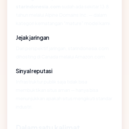
starindonesia.com
sudah ada sekitar 13.8
tahun melalui Alpine Domains Inc. — dalam
kategori kematangan "mature" model kami.
Jejak jaringan
Dari perspektif jaringan, starindonesia.com
dihosting di Canada melalui Amazon.com.
Sinyal reputasi
Infrastruktur publik saja tidak bisa
membuktikan situs aman — hanya bisa
menunjukkan apakah situs mengikuti standar
industri.
Dalam satu kalimat