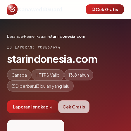
KanaweddGuard
Cek Gratis
Beranda
›
Pemeriksaan
›
starindonesia.com
ID LAPORAN: #C8E6A694
starindonesia.com
Canada
HTTPS Valid
13.8 tahun
Diperbarui
3 bulan yang lalu
Laporan lengkap ↓
Cek Gratis