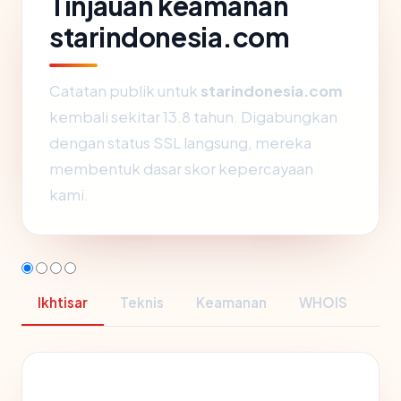
Tinjauan keamanan
starindonesia.com
Catatan publik untuk
starindonesia.com
kembali sekitar 13.8 tahun. Digabungkan
dengan status SSL langsung, mereka
membentuk dasar skor kepercayaan
kami.
Ikhtisar
Teknis
Keamanan
WHOIS