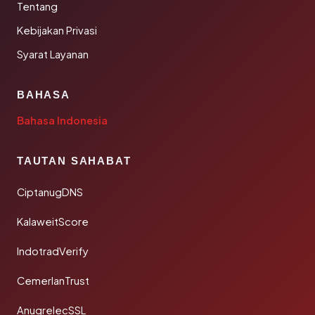
Tentang
Kebijakan Privasi
Syarat Layanan
BAHASA
Bahasa Indonesia
TAUTAN SAHABAT
CiptanugDNS
KalaweitScore
IndotradVerify
CemerlanTrust
AnugrelecSSL