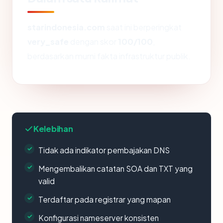
starindonesia.com
saat ini berperingkat
very_safe
dengan skor
100/100
,
berdasarkan murni fakta infrastruktur publik.
Kelebihan
Tidak ada indikator pembajakan DNS
Mengembalikan catatan SOA dan TXT yang
valid
Terdaftar pada registrar yang mapan
Konfigurasi nameserver konsisten