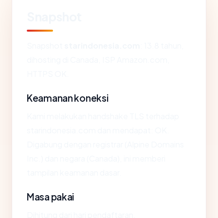
Snapshot
Snapshot
starindonesia.com
: 13.8 tahun,
dihosting di Canada, ISP Amazon.com,
HTTPS OK.
Keamanan koneksi
Kami melakukan handshake TLS terhadap
starindonesia.com dan mendapat: OK.
Digabung dengan registrar (Alpine Domains
Inc.) dan negara (Canada), ini memberi
tampilan keamanan dasar.
Masa pakai
Dihitung dari hari pendaftaran,