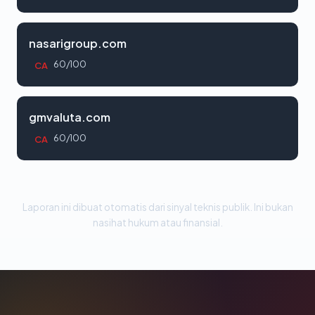
nasarigroup.com
60/100
CA
gmvaluta.com
60/100
CA
Laporan ini dibuat otomatis dari sinyal teknis publik. Ini bukan
nasihat hukum atau finansial.