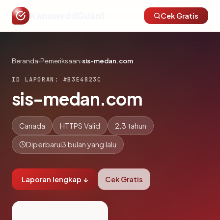
KanaweddGuard
Cek Gratis
Beranda
›
Pemeriksaan
›
sis-medan.com
ID LAPORAN: #B3E4823C
sis-medan.com
Canada
HTTPS Valid
2.3 tahun
Diperbarui
3 bulan yang lalu
Laporan lengkap ↓
Cek Gratis