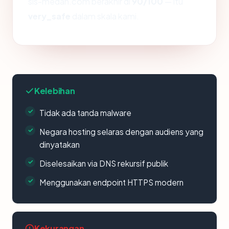
sis-medan.com berakhir di
90/100
— itu
very_safe
dalam skala kami.
Kelebihan
Tidak ada tanda malware
Negara hosting selaras dengan audiens yang
dinyatakan
Diselesaikan via DNS rekursif publik
Menggunakan endpoint HTTPS modern
Kekurangan