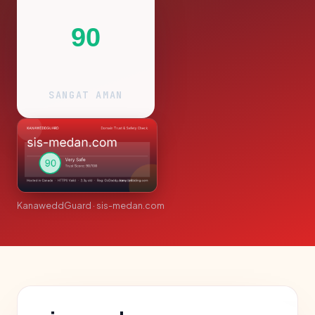
90
SANGAT AMAN
KanaweddGuard · sis-medan.com