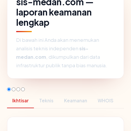
sis-medan.com —
laporan keamanan
lengkap
Di bawah ini Anda akan menemukan
analisis teknis independen
sis-
medan.com
, dikumpulkan dari data
infrastruktur publik tanpa bias manusia.
Ikhtisar
Teknis
Keamanan
WHOIS