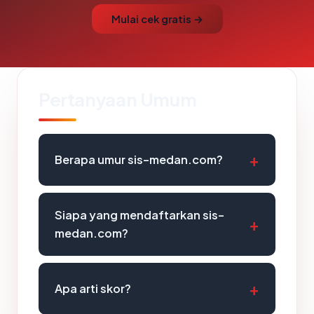
Mulai cek gratis →
Pertanyaan Umum
Berapa umur sis-medan.com?
Siapa yang mendaftarkan sis-
medan.com?
Apa arti skor?