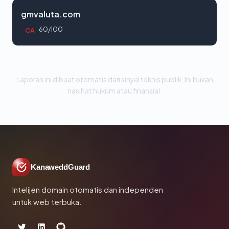
gmvaluta.com
60/100
CA
Laporan ini dibuat otomatis dari sinyal teknis publik. Ini bukan
nasihat hukum atau finansial.
KanaweddGuard
Intelijen domain otomatis dan independen
untuk web terbuka.