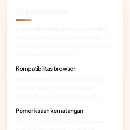
Tinjauan Teknis
Domain
sis-medan.com
dapat dijangkau
dan mengarah ke Canada via Cloudflare, Inc..
Di bawah kami menelusuri sinyal-sinyal yang
paling relevan satu per satu.
Kompatibilitas browser
Browser umum akan menerima konfigurasi
TLS sis-medan.com jika probe kami
mengembalikan "OK". Nilai saat ini: OK.
Pemeriksaan kematangan
Dari segi kematangan,
sis-medan.com
berada dalam kategori "established" —