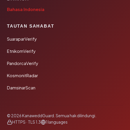
Bahasa Indonesia
TAUTAN SAHABAT
SuaraparVerify
EtnikomVerify
PandorcaVerify
KosmonitRadar
DamsinarScan
© 2026 KanaweddGuard. Semua hak dilindungi.
HTTPS · TLS 1.3
1 languages