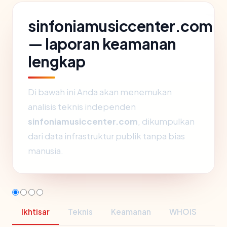
sinfoniamusiccenter.com
— laporan keamanan
lengkap
Di bawah ini Anda akan menemukan
analisis teknis independen
sinfoniamusiccenter.com
, dikumpulkan
dari data infrastruktur publik tanpa bias
manusia.
Ikhtisar
Teknis
Keamanan
WHOIS