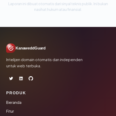
Laporan ini dibuat otomatis dari sinyal teknis publik. Ini bukan
nasihat hukum atau finansial.
KanaweddGuard
Intelijen domain otomatis dan independen
untuk web terbuka.
PRODUK
Beranda
Fitur