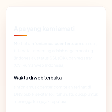
Apa yang kami amati
Melihat
sinfoniamusiccenter.com
dari luar,
titik data terpenting adalah negara hosting
(Indonesia), status SSL (OK), dan registrar
(CV. Rumahweb Indonesia).
Waktu di web terbuka
sinfoniamusiccenter.com telah terlihat di
DNS publik sekitar 16.1 tahun. Itu cukup untuk
meninggalkan jejak reputasi.