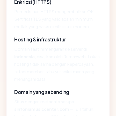
Enkripsi (HTTPS)
Pemeriksaan HTTPS mengembalikan OK.
Sertifikat TLS yang valid adalah minimum
mutlak yang harus dimiliki situs modern.
Hosting & infrastruktur
Domain saat ini mengarah ke server di
Indonesia
, disajikan oleh Rumahweb. Lokasi
hosting tidak sama dengan kepercayaan,
tetapi memberi tahu yurisdiksi mana yang
menangani data.
Domain yang sebanding
Situs dengan metadata serupa
sinfoniamusiccenter.com
— 16.1 tahun,