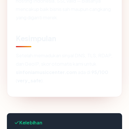
hosting Indonesia, SSL valid — biasanya
mencakup baik bisnis sah maupun cangkang
yang diganti merek.
Kesimpulan
Setelah memadukan sinyal DNS, TLS, RDAP,
dan GeoIP, skor otomatis kami untuk
sinfoniamusiccenter.com
ada di
95/100
(
very_safe
).
Kelebihan