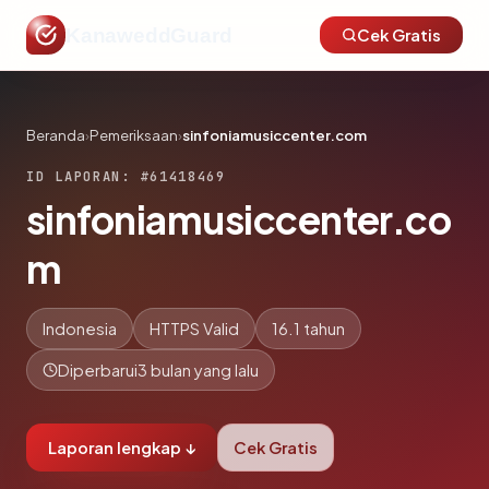
KanaweddGuard
Cek Gratis
Beranda
›
Pemeriksaan
›
sinfoniamusiccenter.com
ID LAPORAN: #61418469
sinfoniamusiccenter.co
m
Indonesia
HTTPS Valid
16.1 tahun
Diperbarui
3 bulan yang lalu
Laporan lengkap ↓
Cek Gratis