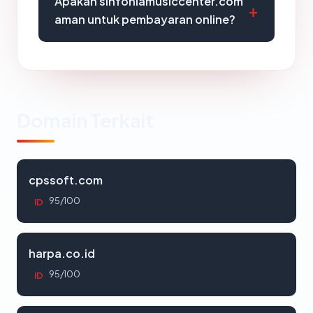
Apakah sinfoniamusiccenter.com
aman untuk pembayaran online?
Domain Terkait
cpssoft.com
95/100
ID
harpa.co.id
95/100
ID