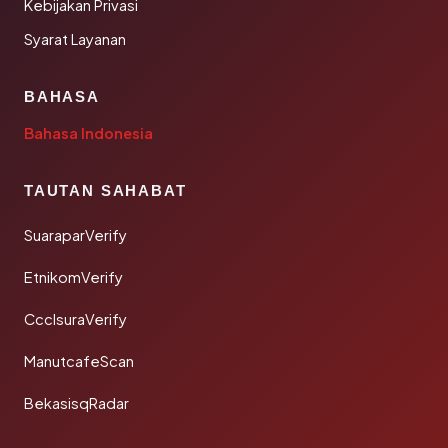
Kebijakan Privasi
Syarat Layanan
BAHASA
Bahasa Indonesia
TAUTAN SAHABAT
SuaraparVerify
EtnikomVerify
CcclsuraVerify
ManutcafeScan
BekasisqRadar