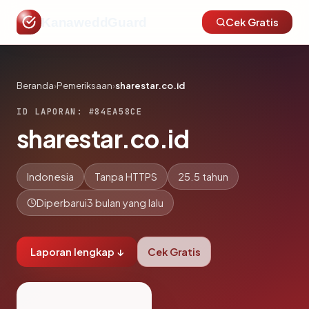
KanaweddGuard
Cek Gratis
Beranda
›
Pemeriksaan
›
sharestar.co.id
ID LAPORAN: #84EA58CE
sharestar.co.id
Indonesia
Tanpa HTTPS
25.5 tahun
Diperbarui
3 bulan yang lalu
Laporan lengkap ↓
Cek Gratis