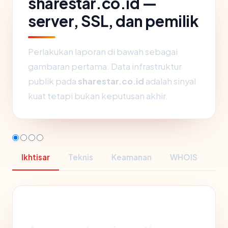
sharestar.co.id —
server, SSL, dan pemilik
Perlakukan laporan di bawah sebagai
gambaran pertama. Data infrastruktur
publik pada
sharestar.co.id
adalah sinyal
kuat tetapi bukan keputusan akhir.
Ikhtisar
Teknis
Keamanan
WHOIS