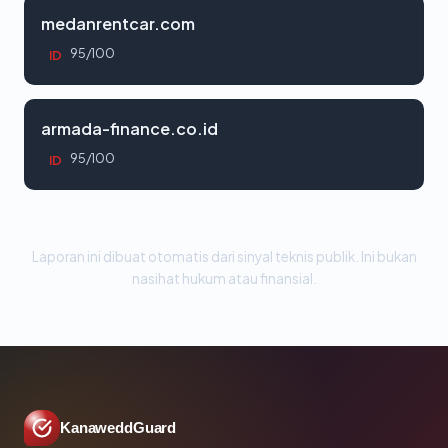
medanrentcar.com
95/100
ID
armada-finance.co.id
95/100
ID
Laporan ini dibuat otomatis dari sinyal teknis publik. Ini bukan
nasihat hukum atau finansial.
KanaweddGuard