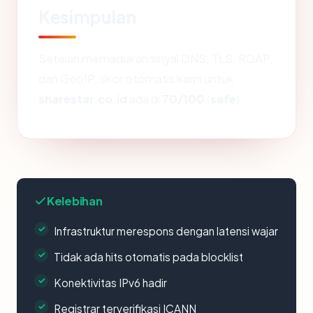
Kesimpulan
Setelah memadukan sinyal DNS, TLS, RDAP,
dan GeoIP, skor otomatis kami untuk
sharestar.co.id
ada di
70/100
(
safe
).
Kelebihan
Infrastruktur merespons dengan latensi wajar
Tidak ada hits otomatis pada blocklist
Konektivitas IPv6 hadir
Registrar terverifikasi ICANN