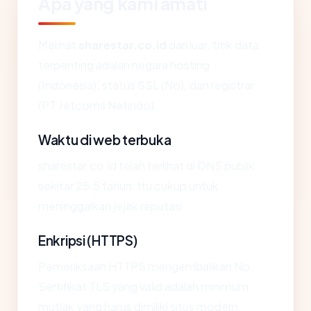
Apa yang kami amati
Melihat
sharestar.co.id
dari luar, titik data
terpenting adalah negara hosting
(Indonesia), status SSL (No), dan registrar
(PT Jetcoms Netindo).
Waktu di web terbuka
sharestar.co.id telah terlihat di DNS publik
sekitar 25.5 tahun. Itu cukup untuk
meninggalkan jejak reputasi.
Enkripsi (HTTPS)
Pemeriksaan HTTPS mengembalikan No.
Sertifikat TLS yang valid adalah minimum
mutlak yang harus dimiliki situs modern.