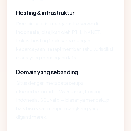
Hosting & infrastruktur
Domain saat ini mengarah ke server di
Indonesia
, disajikan oleh PT. LINKNET.
Lokasi hosting tidak sama dengan
kepercayaan, tetapi memberi tahu yurisdiksi
mana yang menangani data.
Domain yang sebanding
Situs dengan metadata serupa
sharestar.co.id
— 25.5 tahun, hosting
Indonesia, SSL valid — biasanya mencakup
baik bisnis sah maupun cangkang yang
diganti merek.