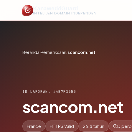
KanaweddGuard
INTELIJEN DOMAIN INDEPENDEN
Beranda
›
Pemeriksaan
›
scancom.net
ID LAPORAN: #4B7F1655
scancom.net
France
HTTPS Valid
26.8 tahun
Diperb