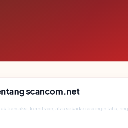
tentang scancom.net
uk transaksi, kemitraan, atau sekadar rasa ingin tahu, ri