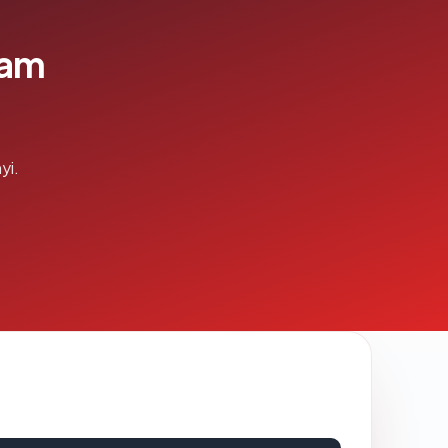
lam
yi.