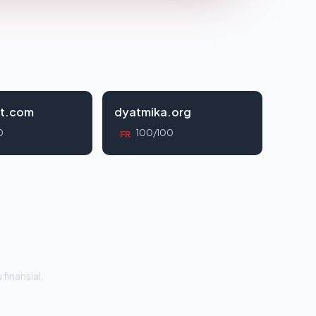
tt.com
dyatmika.org
0
100/100
FR
 finansial.