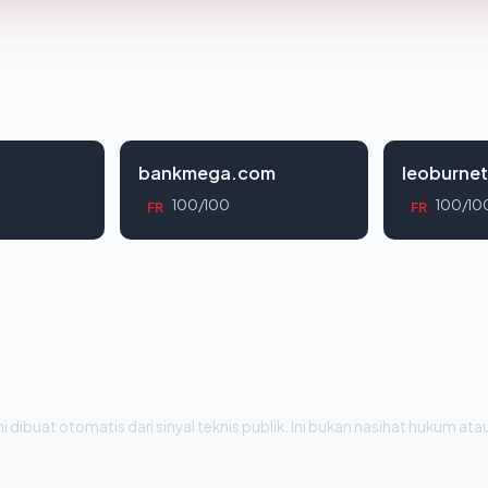
bankmega.com
leoburne
100/100
100/10
FR
FR
i dibuat otomatis dari sinyal teknis publik. Ini bukan nasihat hukum atau