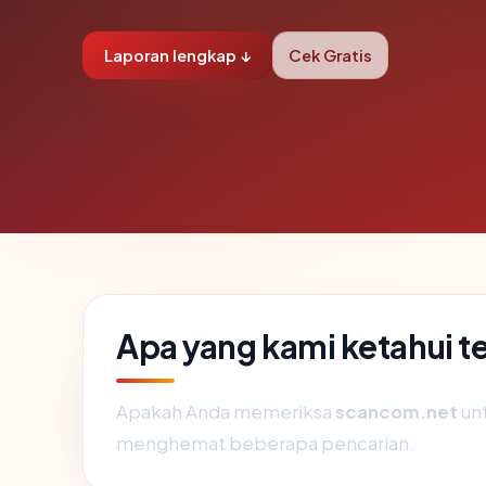
Laporan lengkap ↓
Cek Gratis
Apa yang kami ketahui 
Apakah Anda memeriksa
scancom.net
unt
menghemat beberapa pencarian.