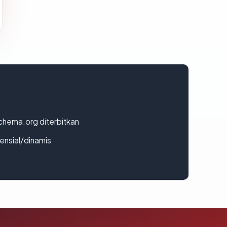
chema.org diterbitkan
densial/dinamis