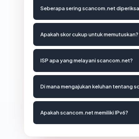
Seberapa sering scancom.net diperiksa
Apakah skor cukup untuk memutuskan?
ISP apa yang melayani scancom.net?
Di mana mengajukan keluhan tentang 
Apakah scancom.net memiliki IPv6?