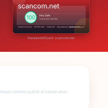
KanaweddGuard · scancom.net
ngkasan catatan publik di bawah akan