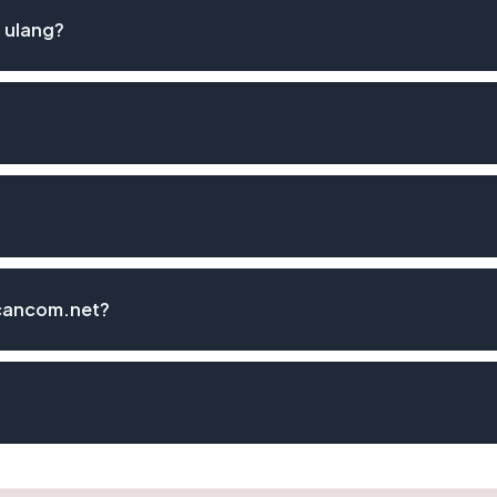
 ulang?
scancom.net?