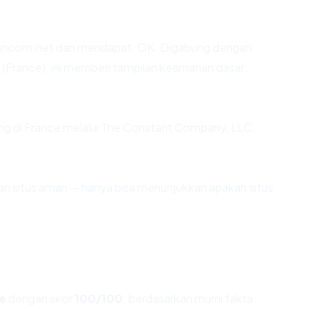
ancom.net dan mendapat: OK. Digabung dengan
a (France), ini memberi tampilan keamanan dasar.
ing di France melalui The Constant Company, LLC.
ikan situs aman — hanya bisa menunjukkan apakah situs
e
dengan skor
100/100
, berdasarkan murni fakta