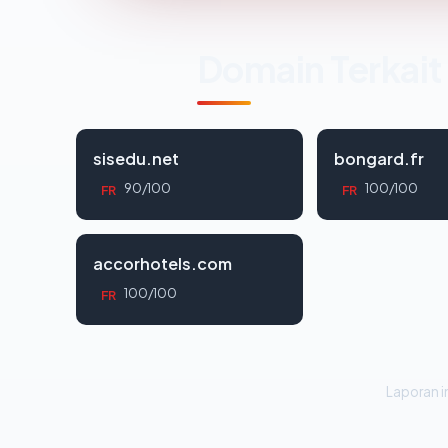
Domain Terkait
sisedu.net
bongard.fr
90/100
100/100
FR
FR
accorhotels.com
100/100
FR
Laporan in