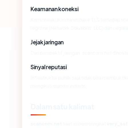
Keamanan koneksi
Kami melakukan handshake TLS terhadap sc
registrar (Network Solutions, LLC) dan negar
Jejak jaringan
Dari perspektif jaringan, scancom.net dihost
Sinyal reputasi
Infrastruktur publik saja tidak bisa membukt
mengikuti standar industri.
Dalam satu kalimat
scancom.net
saat ini berperingkat
very_saf