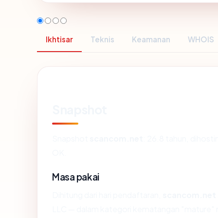
Ikhtisar
Teknis
Keamanan
WHOIS
Snapshot
Snapshot
scancom.net
: 26.8 tahun, dihos
OK.
Masa pakai
Dihitung dari hari pendaftaran,
scancom.net
LLC — dalam kategori kematangan "mature" 