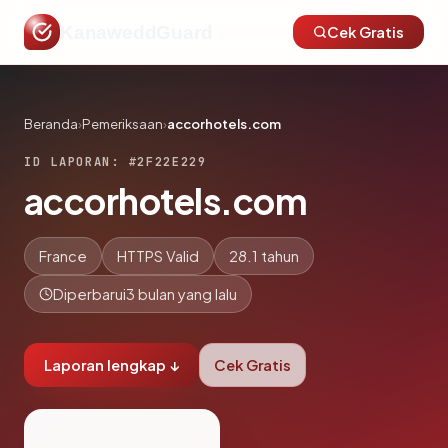
KanaweddGuard
Cek Gratis
Beranda
›
Pemeriksaan
›
accorhotels.com
ID LAPORAN: #2F22E229
accorhotels.com
France
HTTPS Valid
28.1 tahun
Diperbarui
3 bulan yang lalu
Laporan lengkap ↓
Cek Gratis