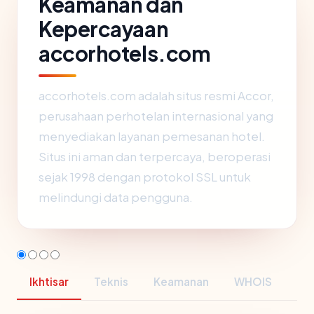
Keamanan dan
Kepercayaan
accorhotels.com
accorhotels.com adalah situs resmi Accor,
perusahaan perhotelan internasional yang
menyediakan layanan pemesanan hotel.
Situs ini aman dan terpercaya, beroperasi
sejak 1998 dengan protokol SSL untuk
melindungi data pengguna.
Ikhtisar
Teknis
Keamanan
WHOIS