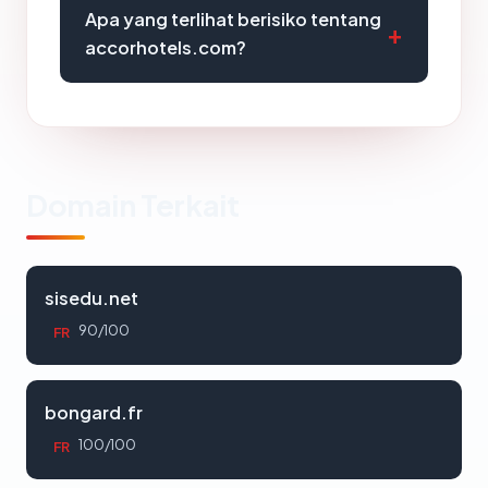
Apa yang terlihat berisiko tentang
accorhotels.com?
Domain Terkait
sisedu.net
90/100
FR
bongard.fr
100/100
FR