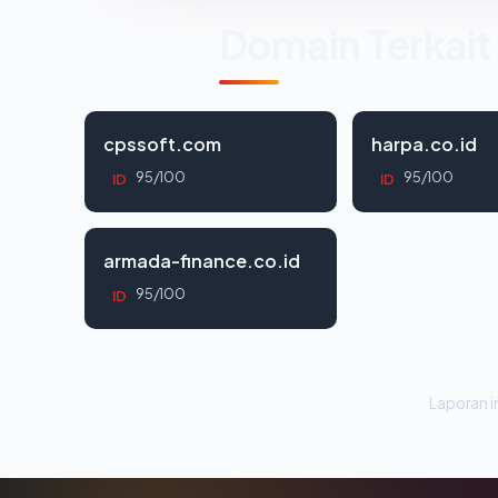
Domain Terkait
cpssoft.com
harpa.co.id
95/100
95/100
ID
ID
armada-finance.co.id
95/100
ID
Laporan in