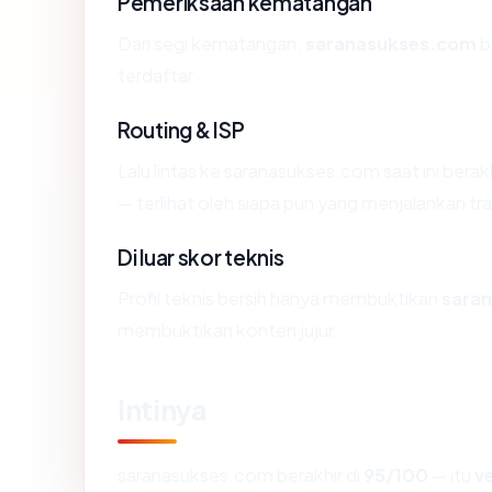
Pemeriksaan kematangan
Dari segi kematangan,
saranasukses.com
b
terdaftar.
Routing & ISP
Lalu lintas ke saranasukses.com saat ini b
— terlihat oleh siapa pun yang menjalankan tr
Di luar skor teknis
Profil teknis bersih hanya membuktikan
sara
membuktikan konten jujur.
Intinya
saranasukses.com berakhir di
95/100
— itu
v