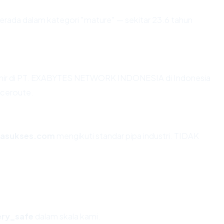
erada dalam kategori "mature" — sekitar 23.6 tahun
erakhir di PT. EXABYTES NETWORK INDONESIA di Indonesia
aceroute.
nasukses.com
mengikuti standar pipa industri. TIDAK
ery_safe
dalam skala kami.