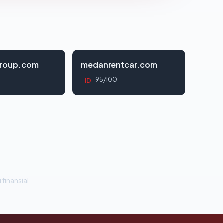
roup.com
medanrentcar.com
95/100
ID
 finansial.