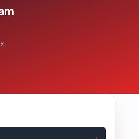
lam
yi.