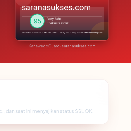
KanaweddGuard · saranasukses.com
., dan saat ini menyajikan status SSL OK.