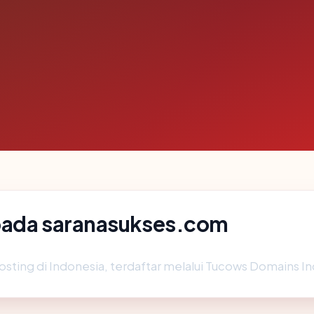
 pada saranasukses.com
osting di Indonesia, terdaftar melalui Tucows Domains Inc