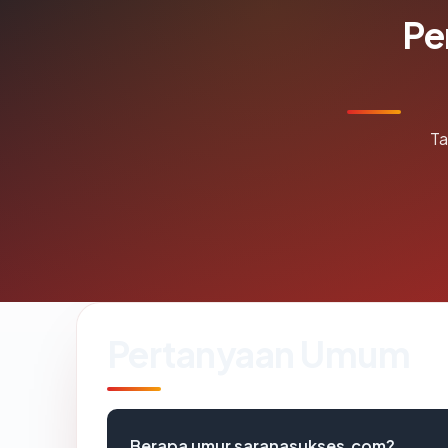
Pe
Ta
Pertanyaan Umum
Berapa umur saranasukses.com?