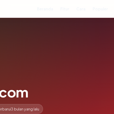
Beranda
Fitur
Cara
Populer
.com
rbarui
3 bulan yang lalu