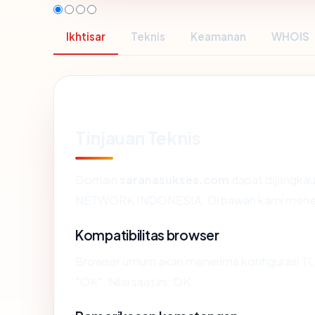
Ikhtisar
Teknis
Keamanan
WHOIS
Tinjauan Teknis
Domain
saranasukses.com
dapat dijangkau
NETWORK INDONESIA. Di bawah kami menelusuri
Kompatibilitas browser
Browser umum akan menerima konfigurasi TL
"OK". Nilai saat ini: OK.