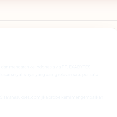
 dan mengarah ke Indonesia via PT. EXABYTES
 sinyal-sinyal yang paling relevan satu per satu.
S saranasukses.com jika probe kami mengembalikan