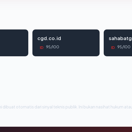
cgd.co.id
sahabatg
95/100
95/100
ID
ID
i dibuat otomatis dari sinyal teknis publik. Ini bukan nasihat hukum atau