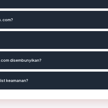
s.com?
.com disembunyikan?
list keamanan?