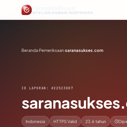
KanaweddGuard
INTELIJEN DOMAIN INDEPENDEN
Beranda
›
Pemeriksaan
›
saranasukses.com
ID LAPORAN: #22523D07
saranasukses
Indonesia
HTTPS Valid
23.6 tahun
Dipe