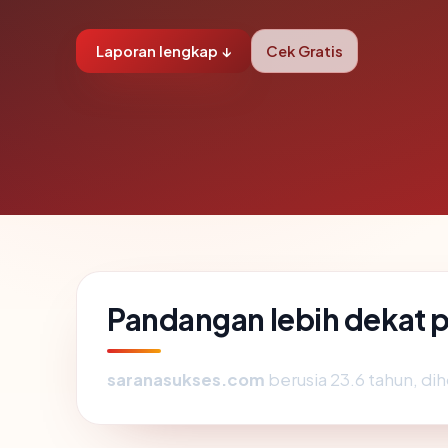
Laporan lengkap ↓
Cek Gratis
Pandangan lebih dekat
saranasukses.com
berusia 23.6 tahun, dih