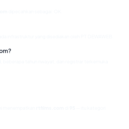
com
dipecahkan sebagai: OK.
pada infrastruktur yang disediakan oleh PT DEWAWEB.
com?
d, beberapa tahun riwayat, dan registrar terkemuka
ami menempatkan
rtfilms.com
di
95
— itu kategori