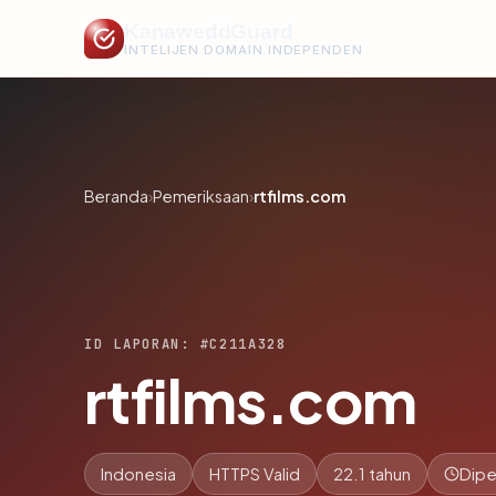
KanaweddGuard
INTELIJEN DOMAIN INDEPENDEN
Beranda
›
Pemeriksaan
›
rtfilms.com
ID LAPORAN: #C211A328
rtfilms.com
Indonesia
HTTPS Valid
22.1 tahun
Dipe