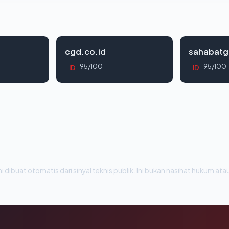
cgd.co.id
sahabatg
95/100
95/100
ID
ID
i dibuat otomatis dari sinyal teknis publik. Ini bukan nasihat hukum atau