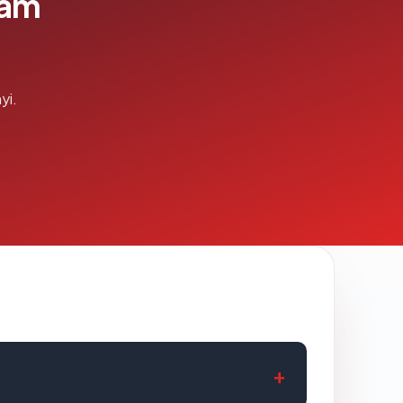
lam
yi.