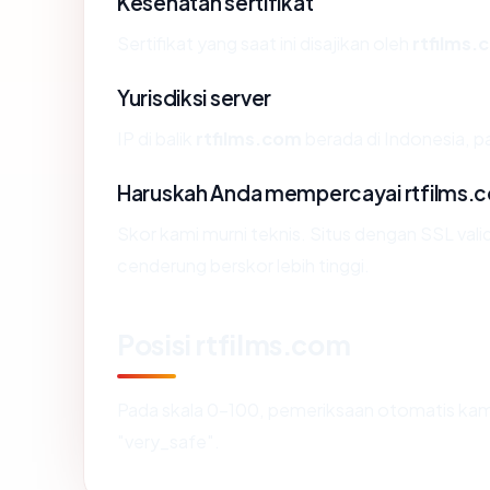
Kesehatan sertifikat
Sertifikat yang saat ini disajikan oleh
rtfilms.
Yurisdiksi server
IP di balik
rtfilms.com
berada di Indonesia, 
Haruskah Anda mempercayai rtfilms.
Skor kami murni teknis. Situs dengan SSL vali
cenderung berskor lebih tinggi.
Posisi rtfilms.com
Pada skala 0-100, pemeriksaan otomatis k
"very_safe".