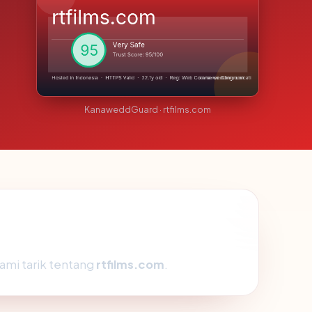
KanaweddGuard · rtfilms.com
ami tarik tentang
rtfilms.com
.