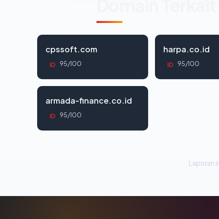
Domain Terkait
cpssoft.com
harpa.co.id
95/100
95/100
ID
ID
armada-finance.co.id
95/100
ID
Laporan in