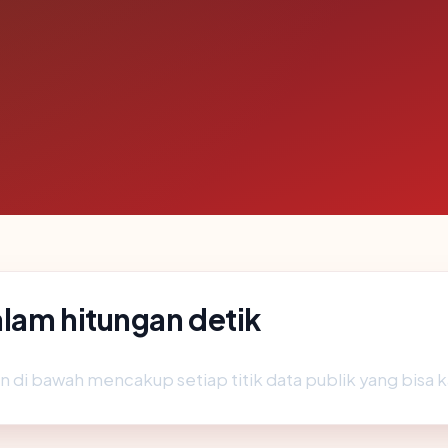
alam hitungan detik
n di bawah mencakup setiap titik data publik yang bisa k