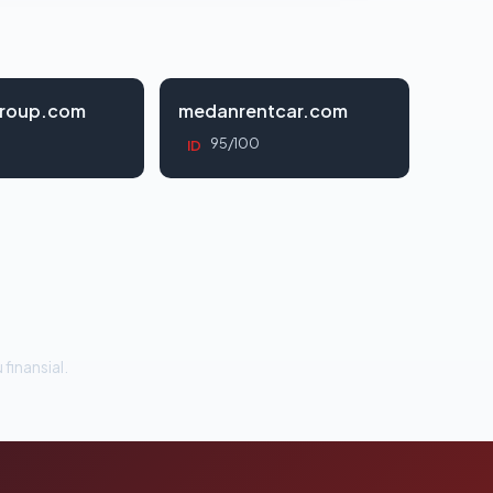
roup.com
medanrentcar.com
95/100
ID
 finansial.