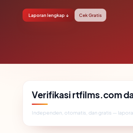
Laporan lengkap ↓
Cek Gratis
Verifikasi rtfilms.com d
Independen, otomatis, dan gratis — lapora