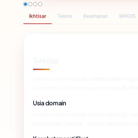
Ikhtisar
Teknis
Keamanan
WHOIS
Sekilas
Cara tercepat membaca
rtfilms.com
: negar
Commerce Communications Limited dba We
Usia domain
Domain telah terdaftar selama sekitar 22.1
kematangan "mature". Domain yang lebih tua s