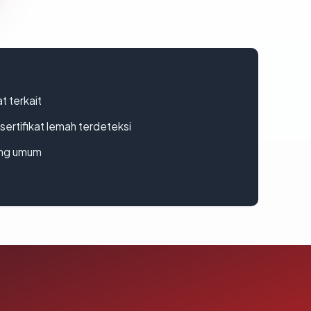
t terkait
ertifikat lemah terdeteksi
rang umum