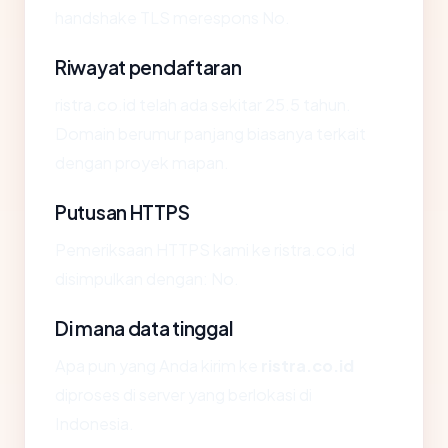
handshake TLS merespons No.
Riwayat pendaftaran
ristra.co.id telah ada sekitar 25.5 tahun.
Domain berumur panjang biasanya terkait
dengan proyek mapan.
Putusan HTTPS
Pemeriksaan HTTPS kami ke ristra.co.id
disimpulkan dengan: No.
Di mana data tinggal
Apa pun yang Anda kirim ke
ristra.co.id
diproses di server yang berlokasi di
Indonesia.