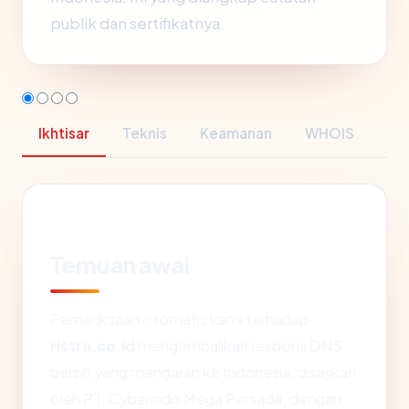
publik dan sertifikatnya.
Ikhtisar
Teknis
Keamanan
WHOIS
Temuan awal
Pemeriksaan otomatis kami terhadap
ristra.co.id
mengembalikan respons DNS
bersih yang mengarah ke Indonesia, disajikan
oleh PT. Cyberindo Mega Persada, dengan