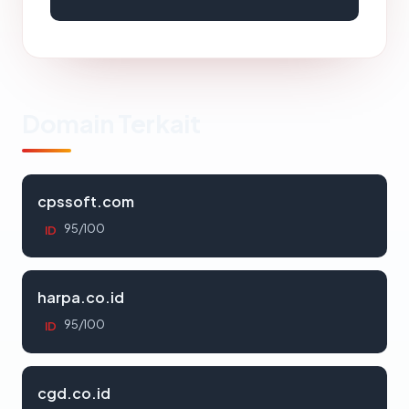
Domain Terkait
cpssoft.com
95/100
ID
harpa.co.id
95/100
ID
cgd.co.id