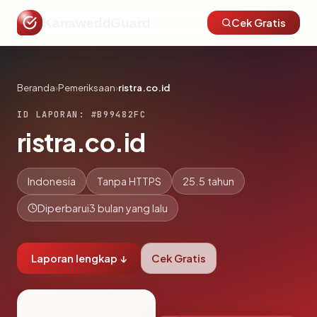
KanaweddGuard
Cek Gratis
Beranda
›
Pemeriksaan
›
ristra.co.id
ID LAPORAN: #B99482FC
ristra.co.id
Indonesia
Tanpa HTTPS
25.5 tahun
Diperbarui
3 bulan yang lalu
Laporan lengkap ↓
Cek Gratis