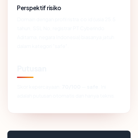
Perspektif risiko
Domain dengan profil ristra.co.id (usia 25.5
tahun, SSL No, registrar PT Cyberindo
Aditama, negara Indonesia) biasanya jatuh
dalam kategori "safe".
Putusan
Skor kepercayaan:
70/100
—
safe
. Ini
adalah putusan otomatis dan hanya teknis.