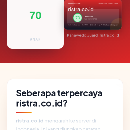
70
KanaweddGuard · ristra.co.id
AMAN
Seberapa terpercaya
ristra.co.id?
ristra.co.id
mengarah ke server di
Indonesia. Ini yang diungkap catatan