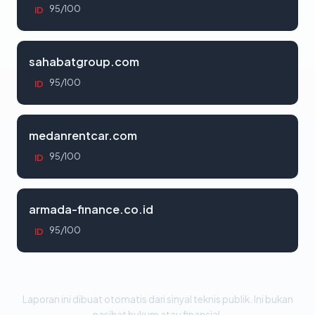
95/100
ID
sahabatgroup.com
95/100
ID
medanrentcar.com
95/100
ID
armada-finance.co.id
95/100
ID
Laporan ini dibuat otomatis dari sinyal teknis publik. Ini bukan
nasihat hukum atau finansial.