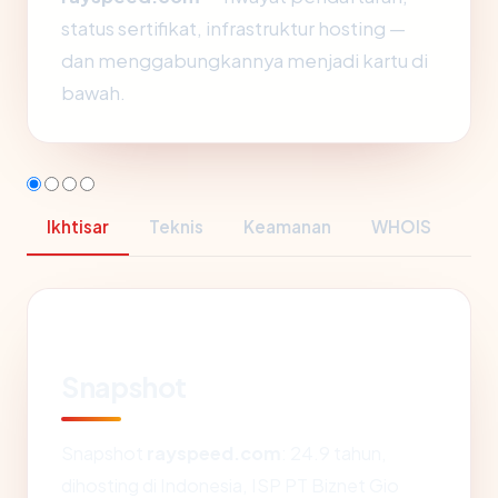
status sertifikat, infrastruktur hosting —
dan menggabungkannya menjadi kartu di
bawah.
Ikhtisar
Teknis
Keamanan
WHOIS
Snapshot
Snapshot
rayspeed.com
: 24.9 tahun,
dihosting di Indonesia, ISP PT Biznet Gio