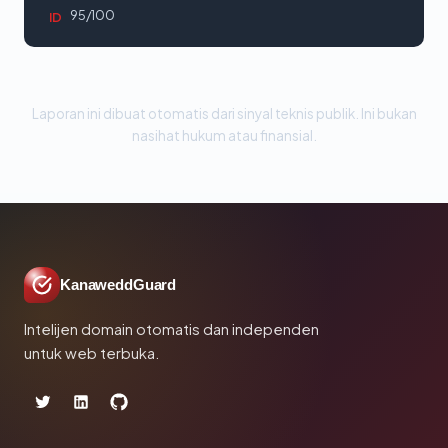
95/100
ID
Laporan ini dibuat otomatis dari sinyal teknis publik. Ini bukan
nasihat hukum atau finansial.
KanaweddGuard
Intelijen domain otomatis dan independen
untuk web terbuka.