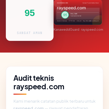
95
KanaweddGuard · rayspeed.com
SANGAT AMAN
Audit teknis
rayspeed.com
Kami menarik catatan publik terbaru untuk
rayspeed.com
— riwayat pendaftaran,