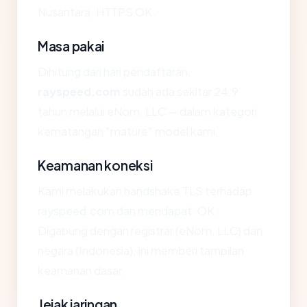
Nusantara, HTTPS OK.
Masa pakai
Dihitung dari hari pendaftaran,
rayspeed.com
sudah ada sekitar 24.9
tahun melalui eNom, LLC — dalam kategori
kematangan "mature" model kami.
Keamanan koneksi
Kami melakukan handshake TLS terhadap
rayspeed.com dan mendapat: OK.
Digabung dengan registrar (eNom, LLC) dan
negara (Indonesia), ini memberi tampilan
keamanan dasar.
Jejak jaringan