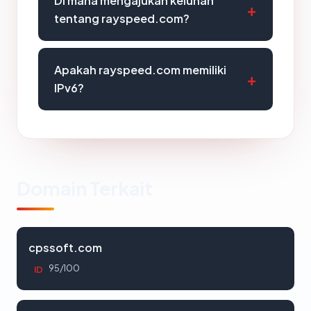
Di mana mengajukan keluhan
tentang rayspeed.com?
Apakah rayspeed.com memiliki
IPv6?
Domain Terkait
cpssoft.com
95/100
ID