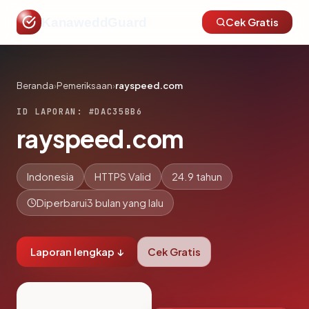
KanaweddGuard
Cek Gratis
Beranda
›
Pemeriksaan
›
rayspeed.com
ID LAPORAN: #DAC35BB6
rayspeed.com
Indonesia
HTTPS Valid
24.9 tahun
Diperbarui
3 bulan yang lalu
Laporan lengkap ↓
Cek Gratis