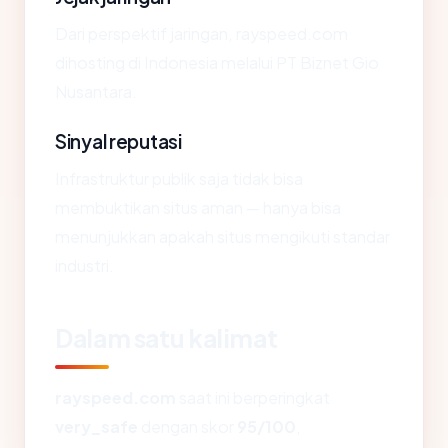
Dari perspektif jaringan, rayspeed.com
dihosting di Indonesia melalui PT Biznet Gio
Nusantara.
Sinyal reputasi
Infrastruktur publik saja tidak bisa
membuktikan situs aman — hanya bisa
menunjukkan apakah situs mengikuti standar
industri.
Dalam satu kalimat
rayspeed.com
saat ini berperingkat
very_safe
dengan skor
95/100
,