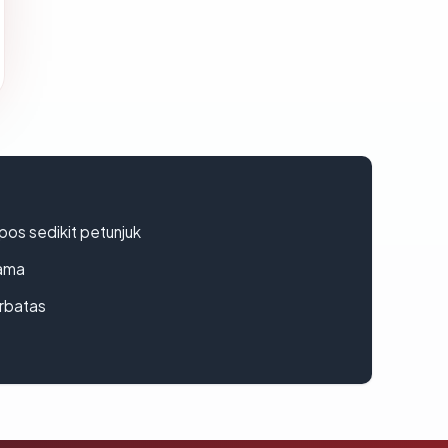
os sedikit petunjuk
lama
erbatas