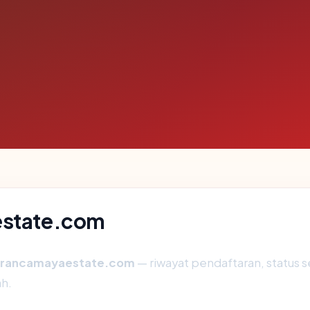
estate.com
rancamayaestate.com
— riwayat pendaftaran, status se
h.