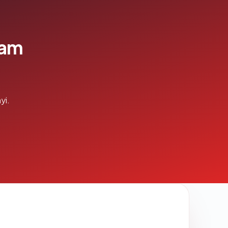
lam
yi.