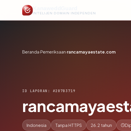
KanaweddGuard
INTELIJEN DOMAIN INDEPENDEN
Beranda
›
Pemeriksaan
›
rancamayaestate.com
ID LAPORAN: #287B3719
rancamayaest
Indonesia
Tanpa HTTPS
26.2 tahun
Di