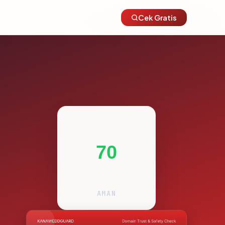
Cek Gratis
70
AMAN