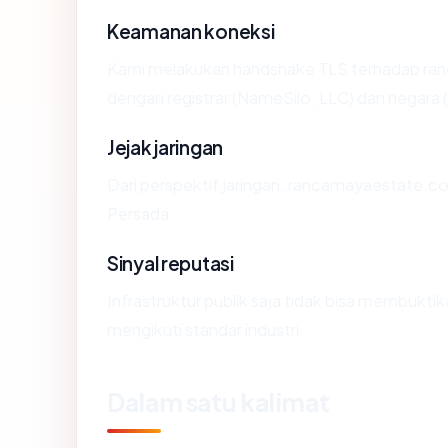
Keamanan koneksi
Kami melakukan handshake TLS terhadap r
dengan registrar (NameSilo, LLC) dan negara 
Jejak jaringan
Dari perspektif jaringan, rancamayaestate.co
Persada.
Sinyal reputasi
Infrastruktur publik saja tidak bisa membukt
mengikuti standar industri.
Dalam satu kalimat