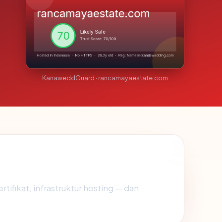
KanaweddGuard · rancamayaestate.com
rtifikat, infrastruktur hosting — dan