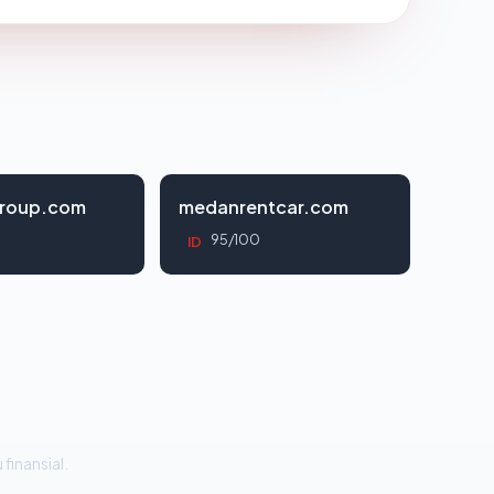
roup.com
medanrentcar.com
95/100
ID
 finansial.