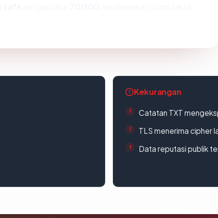
t
safe
dengan skor
70/100
, berdasarkan murni fakta
Kekurangan
Catatan TXT mengeksp
TLS menerima cipher 
Data reputasi publik t