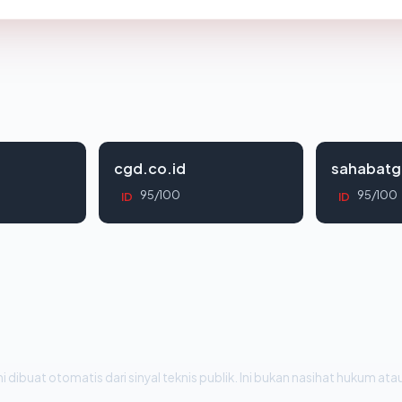
cgd.co.id
sahabatg
95/100
95/100
ID
ID
i dibuat otomatis dari sinyal teknis publik. Ini bukan nasihat hukum atau