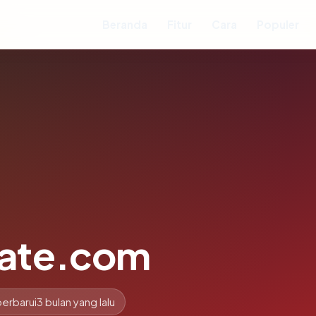
Beranda
Fitur
Cara
Populer
ate.com
perbarui
3 bulan yang lalu