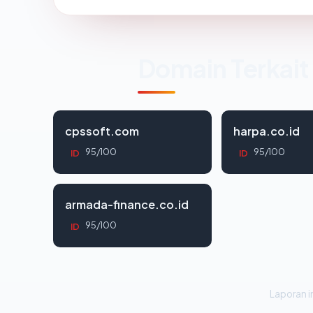
Domain Terkait
cpssoft.com
harpa.co.id
95/100
95/100
ID
ID
armada-finance.co.id
95/100
ID
Laporan in