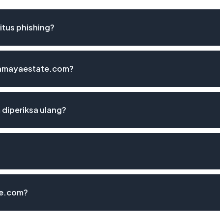
tus phishing?
ncamayaestate.com?
diperiksa ulang?
te.com?