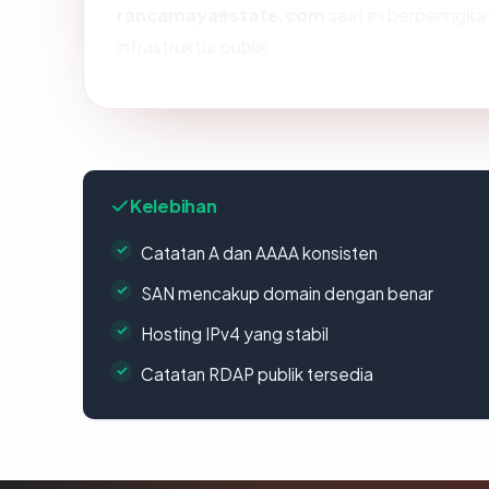
rancamayaestate.com
saat ini berperingka
infrastruktur publik.
Kelebihan
Catatan A dan AAAA konsisten
SAN mencakup domain dengan benar
Hosting IPv4 yang stabil
Catatan RDAP publik tersedia