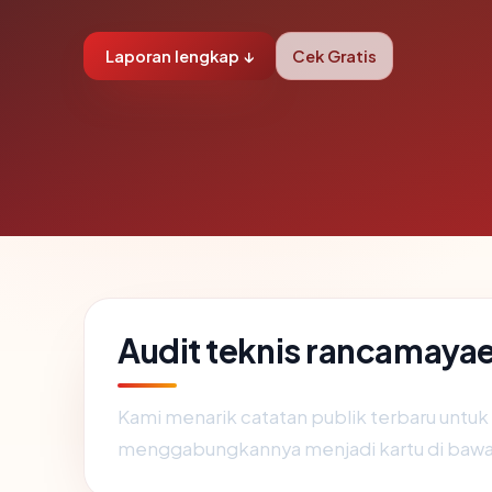
Laporan lengkap ↓
Cek Gratis
Audit teknis rancamaya
Kami menarik catatan publik terbaru untuk
menggabungkannya menjadi kartu di bawa