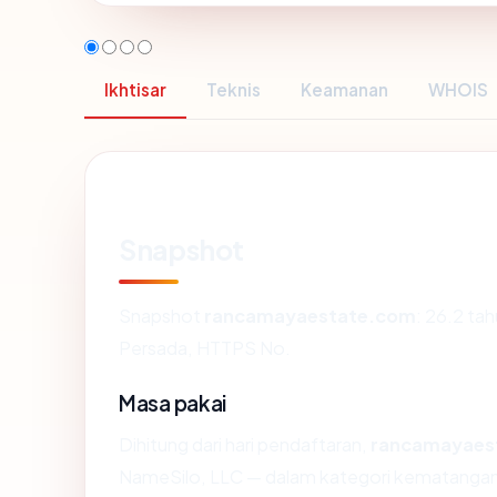
Ikhtisar
Teknis
Keamanan
WHOIS
Snapshot
Snapshot
rancamayaestate.com
: 26.2 ta
Persada, HTTPS No.
Masa pakai
Dihitung dari hari pendaftaran,
rancamayaes
NameSilo, LLC — dalam kategori kematangan