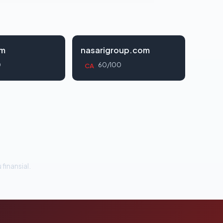
om
nasarigroup.com
0
60/100
CA
 finansial.