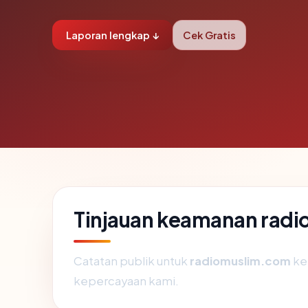
Laporan lengkap ↓
Cek Gratis
Tinjauan keamanan rad
Catatan publik untuk
radiomuslim.com
ke
kepercayaan kami.