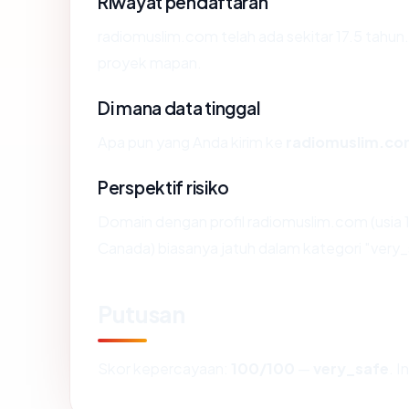
Riwayat pendaftaran
radiomuslim.com telah ada sekitar 17.5 tahu
proyek mapan.
Di mana data tinggal
Apa pun yang Anda kirim ke
radiomuslim.c
Perspektif risiko
Domain dengan profil radiomuslim.com (usia 1
Canada) biasanya jatuh dalam kategori "very_
Putusan
Skor kepercayaan:
100/100
—
very_safe
. 