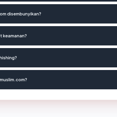
com disembunyikan?
st keamanan?
hishing?
iomuslim.com?