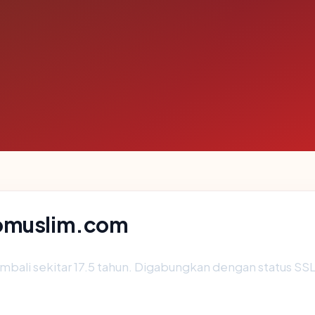
iomuslim.com
mbali sekitar 17.5 tahun. Digabungkan dengan status S