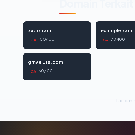
Domain Terkait
xxoo.com
example.com
100/100
70/100
CA
CA
gmvaluta.com
60/100
CA
Laporan in