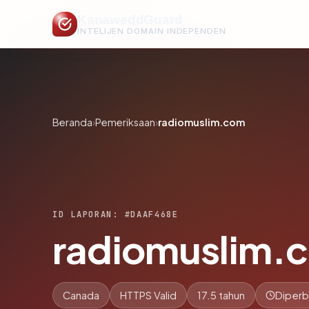
KanaweddGuard
INTELIJEN DOMAIN INDEPENDEN
Beranda
›
Pemeriksaan
›
radiomuslim.com
ID LAPORAN: #DAAF468E
radiomuslim.
Canada
HTTPS Valid
17.5 tahun
Diperb