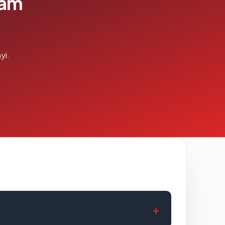
lam
yi.