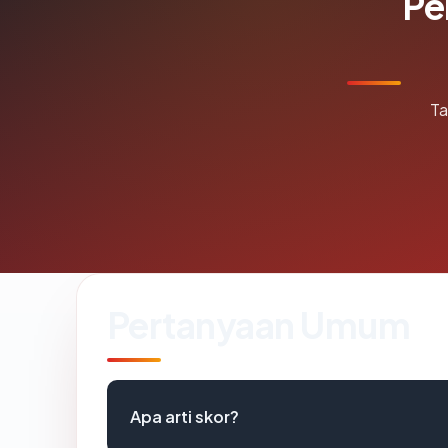
Pe
Ta
Pertanyaan Umum
Apa arti skor?