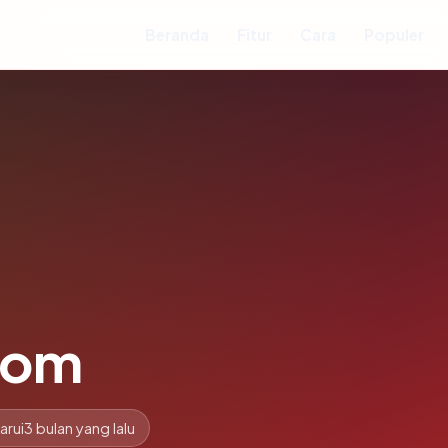
Beranda
Fitur
Cara
Populer
com
arui
3 bulan yang lalu