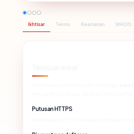
Ikhtisar
Teknis
Keamanan
WHOIS
Temuan awal
Pemeriksaan otomatis kami terhadap
radio
mengarah ke Canada, disajikan oleh Cloudfl
Putusan HTTPS
Pemeriksaan HTTPS kami ke radiomuslim.com