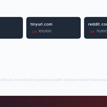
tinyurl.com
reddit.c
100/100
70/10
CA
CA
i dibuat otomatis dari sinyal teknis publik. Ini bukan nasihat hukum atau