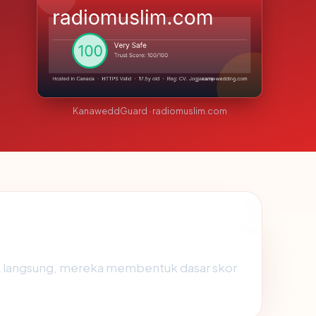
KanaweddGuard · radiomuslim.com
SL langsung, mereka membentuk dasar skor