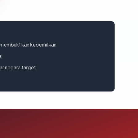
ak membuktikan kepemilikan
si
uar negara target