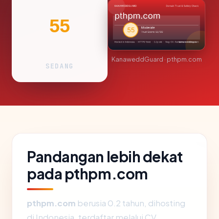
55
KanaweddGuard · pthpm.com
SEDANG
Pandangan lebih dekat
pada pthpm.com
pthpm.com
berusia 0.2 tahun, dihosting
di Indonesia, terdaftar melalui CV.