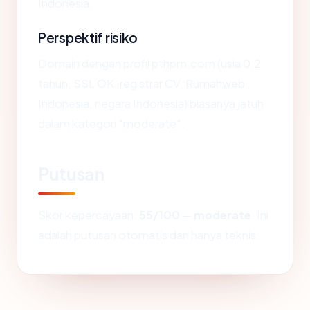
Indonesia.
Perspektif risiko
Domain dengan profil pthpm.com (usia 0.2
tahun, SSL OK, registrar CV. Rumahweb
Indonesia, negara Indonesia) biasanya jatuh
dalam kategori "moderate".
Putusan
Skor kepercayaan:
55/100
—
moderate
. Ini
adalah putusan otomatis dan hanya teknis.