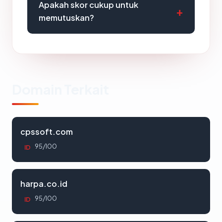
Apakah skor cukup untuk
memutuskan?
Domain Terkait
cpssoft.com
95/100
ID
harpa.co.id
95/100
ID