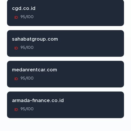
cgd.co.id
95/100
ID
sahabatgroup.com
95/100
ID
medanrentcar.com
95/100
ID
armada-finance.co.id
95/100
ID