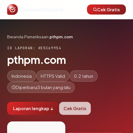
KanaweddGuard
Cek Gratis
Beranda
›
Pemeriksaan
›
pthpm.com
ID LAPORAN: #E5C69954
pthpm.com
Indonesia
HTTPS Valid
0.2 tahun
Diperbarui
3 bulan yang lalu
Laporan lengkap ↓
Cek Gratis