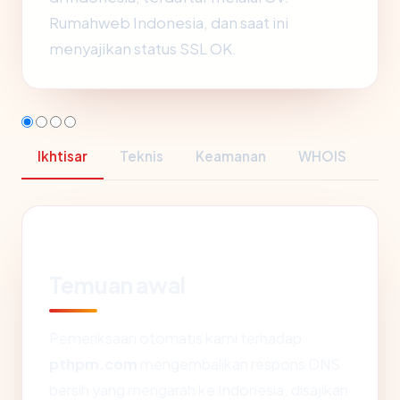
Rumahweb Indonesia, dan saat ini
menyajikan status SSL OK.
Ikhtisar
Teknis
Keamanan
WHOIS
Temuan awal
Pemeriksaan otomatis kami terhadap
pthpm.com
mengembalikan respons DNS
bersih yang mengarah ke Indonesia, disajikan