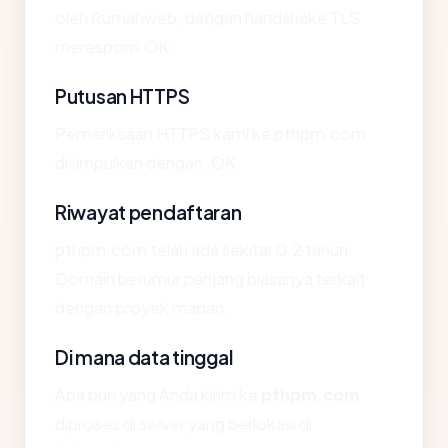
oleh Rumahweb, dengan handshake TLS
merespons OK.
Putusan HTTPS
Pemeriksaan HTTPS kami ke pthpm.com
disimpulkan dengan: OK.
Riwayat pendaftaran
pthpm.com telah ada sekitar 0.2 tahun.
Domain berumur panjang biasanya terkait
dengan proyek mapan.
Di mana data tinggal
Apa pun yang Anda kirim ke
pthpm.com
diproses di server yang berlokasi di