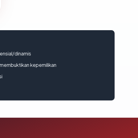
densial/dinamis
ak membuktikan kepemilikan
si