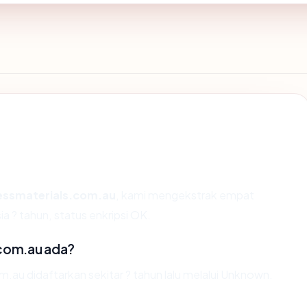
essmaterials.com.au
, kami mengekstrak empat
a ? tahun, status enkripsi OK.
.com.au ada?
au didaftarkan sekitar ? tahun lalu melalui Unknown.