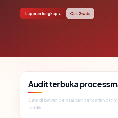
Laporan lengkap ↓
Cek Gratis
Audit terbuka processm
Data di bawah berasal dari pencarian otom
publik.