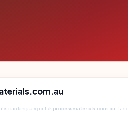
aterials.com.au
atis dan langsung untuk
processmaterials.com.au
. Tan