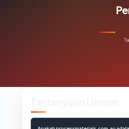
Pe
Ta
Pertanyaan Umum
Apakah processmaterials.com.au adalah