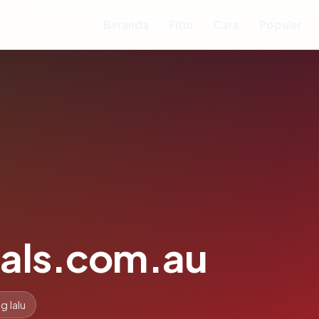
Beranda
Fitur
Cara
Populer
ials.com.au
g lalu