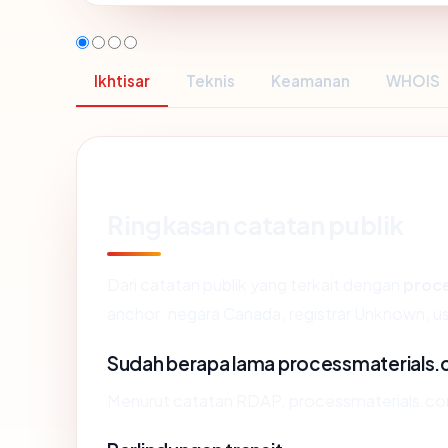
Ikhtisar
Teknis
Keamanan
WHOIS
Ringkasan catatan publik
Dari catatan publik yang terkait dengan
proc
anchor: negara Canada, registrar Unknown, usi
Sudah berapa lama processmaterials
Menurut catatan RDAP, processmaterials.com.