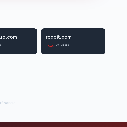
oup.com
reddit.com
0
70/100
CA
 finansial.