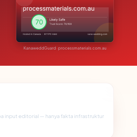
KanaweddGuard · processmaterials.com.au
pa input editorial — hanya fakta infrastruktur