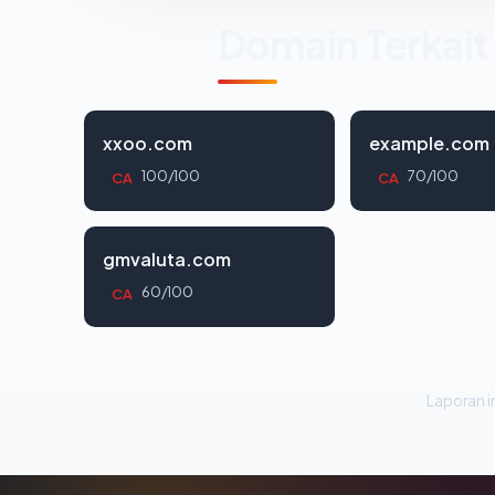
Domain Terkait
xxoo.com
example.com
100/100
70/100
CA
CA
gmvaluta.com
60/100
CA
Laporan in