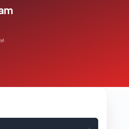
lam
yi.