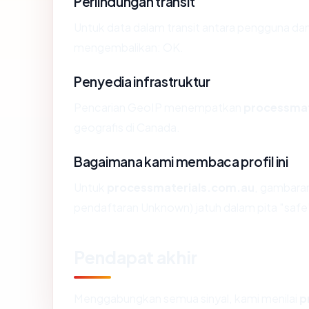
Perlindungan transit
Untuk data dalam transit antara pengguna da
mengembalikan: OK.
Penyedia infrastruktur
Pencarian GeoIP menempatkan
processmat
geografis di Canada.
Bagaimana kami membaca profil ini
Untuk
processmaterials.com.au
, gambara
pendaftaran Unknown) jatuh dalam pita "safe
Pendapat akhir
Menggabungkan semua sinyal, kami menilai
p