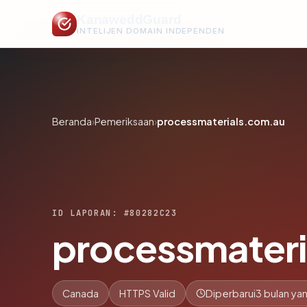
KanaweddGuard
INTELIJEN DOMAIN INDEPENDEN
Beranda
›
Pemeriksaan
›
processmaterials.com.au
ID LAPORAN: #80282C23
processmater
Canada
HTTPS Valid
Diperbarui
3 bulan yan