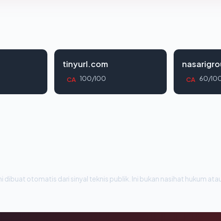
tinyurl.com
nasarigr
100/100
60/10
CA
CA
i dibuat otomatis dari sinyal teknis publik. Ini bukan nasihat hukum atau