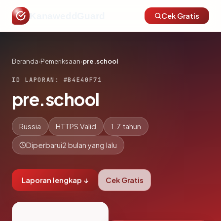
KanaweddGuard
Cek Gratis
Beranda
›
Pemeriksaan
›
pre.school
ID LAPORAN: #B4E40F71
pre.school
Russia
HTTPS Valid
1.7 tahun
Diperbarui
2 bulan yang lalu
Laporan lengkap ↓
Cek Gratis