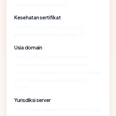
PublicDomainRegistry.com.
Kesehatan sertifikat
Sertifikat yang saat ini disajikan oleh
pre.school
dipecahkan sebagai: OK.
Usia domain
Domain telah terdaftar selama sekitar 1.7
tahun, yang menempatkannya dalam
kategori kematangan "established". Domain
yang lebih tua secara statistik kurang
berisiko.
Yurisdiksi server
IP di balik
pre.school
berada di Russia, pada