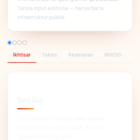
Tanpa input editorial — hanya fakta
infrastruktur publik.
Ikhtisar
Teknis
Keamanan
WHOIS
Sekilas
Cara tercepat membaca
pre.school
:
negara Russia, usia 1.7 tahun, SSL OK,
registrar PDR Ltd. d/b/a