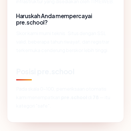
infrastruktur yang disediakan oleh TIMEWEB.
Haruskah Anda mempercayai
pre.school?
Skor kami murni teknis. Situs dengan SSL
valid, beberapa tahun riwayat, dan registrar
terkemuka cenderung berskor lebih tinggi.
Posisi pre.school
Pada skala 0-100, pemeriksaan otomatis
kami menempatkan
pre.school
di
78
— itu
kategori "safe".