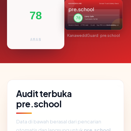
78
KanaweddGuard · pre.school
AMAN
Audit terbuka
pre.school
Data di bawah berasal dari pencarian
otomatis dan langsung untuk
pre.school
.