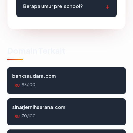
Berapa umur pre.school?
Domain Terkait
banksaudara.com
95/100
RU
sinarjernihsarana.com
70/100
RU