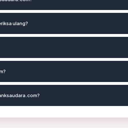
riksa ulang?
om?
banksaudara.com?