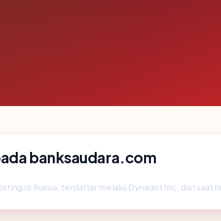
 pada banksaudara.com
sting di Russia, terdaftar melalui Dynadot Inc, dan saat 