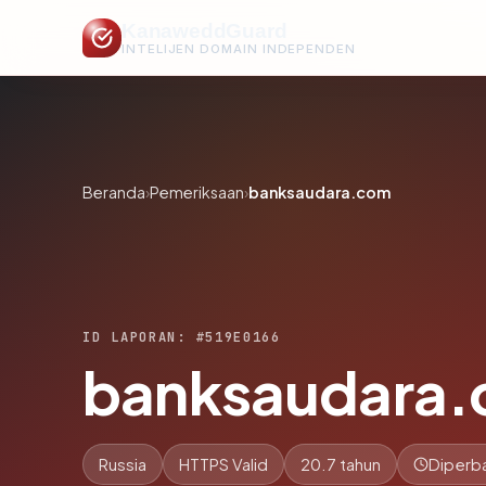
KanaweddGuard
INTELIJEN DOMAIN INDEPENDEN
Beranda
›
Pemeriksaan
›
banksaudara.com
ID LAPORAN: #519E0166
banksaudara
Russia
HTTPS Valid
20.7 tahun
Diperba