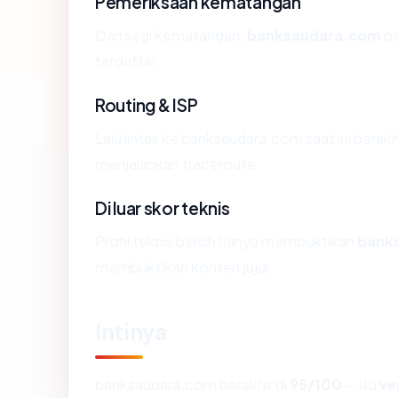
Pemeriksaan kematangan
Dari segi kematangan,
banksaudara.com
be
terdaftar.
Routing & ISP
Lalu lintas ke banksaudara.com saat ini berakhi
menjalankan traceroute.
Di luar skor teknis
Profil teknis bersih hanya membuktikan
bank
membuktikan konten jujur.
Intinya
banksaudara.com berakhir di
95/100
— itu
ve