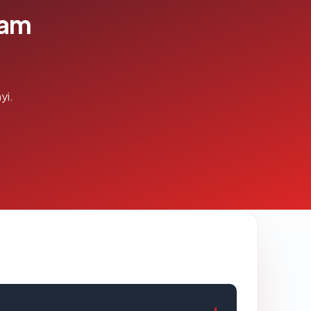
lam
yi.