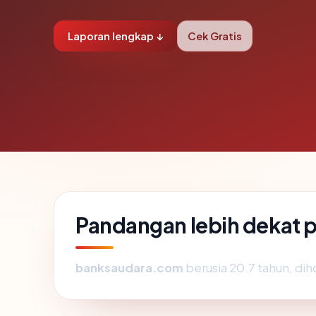
Laporan lengkap ↓
Cek Gratis
Pandangan lebih dekat
banksaudara.com
berusia 20.7 tahun, diho