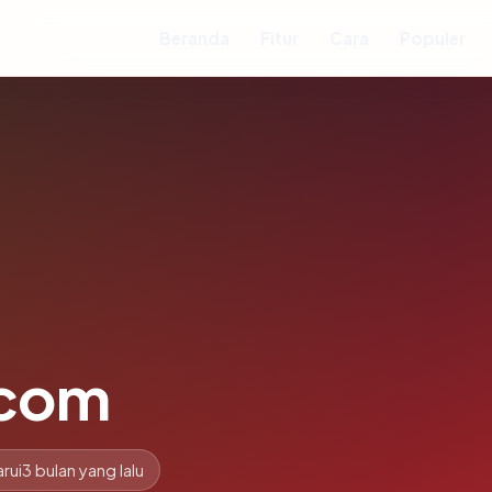
Beranda
Fitur
Cara
Populer
.com
rui
3 bulan yang lalu