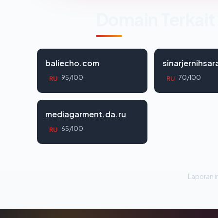
Domain Terkait
baliecho.com
sinarjernihsa
95/100
70/100
RU
RU
mediagarment.da.ru
65/100
RU
Laporan in