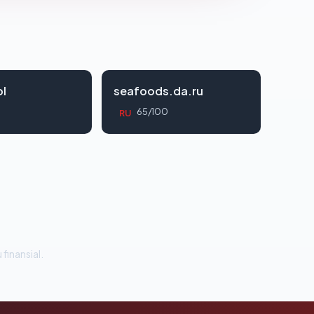
l
seafoods.da.ru
65/100
RU
 finansial.