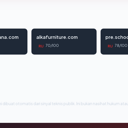
rana.com
alkafurniture.com
pre.schoo
70/100
78/100
RU
RU
i dibuat otomatis dari sinyal teknis publik. Ini bukan nasihat hukum atau