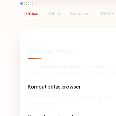
Ikhtisar
Teknis
Keamanan
WHOIS
Tinjauan Teknis
Domain
banksaudara.com
dapat dijangkau 
menelusuri sinyal-sinyal yang paling relevan sa
Kompatibilitas browser
Browser umum akan menerima konfigurasi TL
"OK". Nilai saat ini: OK.