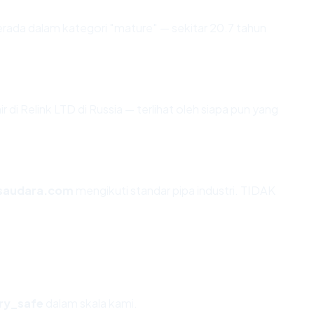
rada dalam kategori "mature" — sekitar 20.7 tahun
r di Relink LTD di Russia — terlihat oleh siapa pun yang
saudara.com
mengikuti standar pipa industri. TIDAK
ry_safe
dalam skala kami.