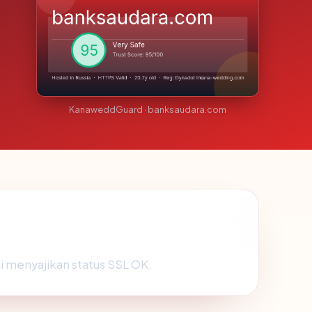
KanaweddGuard · banksaudara.com
ini menyajikan status SSL OK.