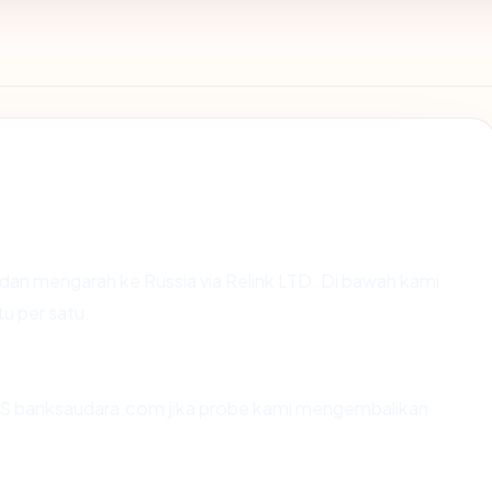
dan mengarah ke Russia via Relink LTD. Di bawah kami
tu per satu.
S banksaudara.com jika probe kami mengembalikan