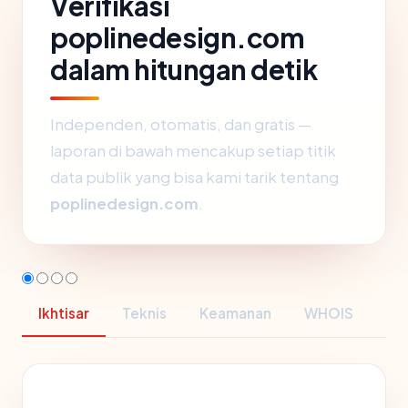
Verifikasi
poplinedesign.com
dalam hitungan detik
Independen, otomatis, dan gratis —
laporan di bawah mencakup setiap titik
data publik yang bisa kami tarik tentang
poplinedesign.com
.
Ikhtisar
Teknis
Keamanan
WHOIS