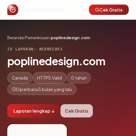
KanaweddGuard
Cek Gratis
Beranda
›
Pemeriksaan
›
poplinedesign.com
ID LAPORAN: #ED85C851
poplinedesign.com
Canada
HTTPS Valid
0 tahun
Diperbarui
3 bulan yang lalu
Laporan lengkap ↓
Cek Gratis