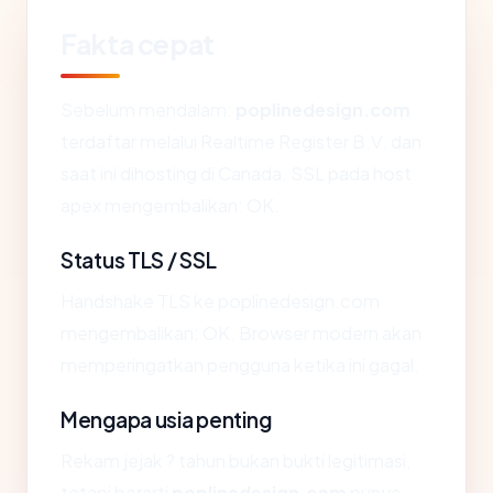
Fakta cepat
Sebelum mendalam:
poplinedesign.com
terdaftar melalui Realtime Register B.V. dan
saat ini dihosting di Canada. SSL pada host
apex mengembalikan: OK.
Status TLS / SSL
Handshake TLS ke poplinedesign.com
mengembalikan: OK. Browser modern akan
memperingatkan pengguna ketika ini gagal.
Mengapa usia penting
Rekam jejak ? tahun bukan bukti legitimasi,
tetapi berarti
poplinedesign.com
punya