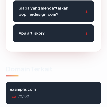
Siapa yang mendaftarkan
poplinedesign.com?
Apa arti skor?
Domain Terkait
example.com
70/100
CA