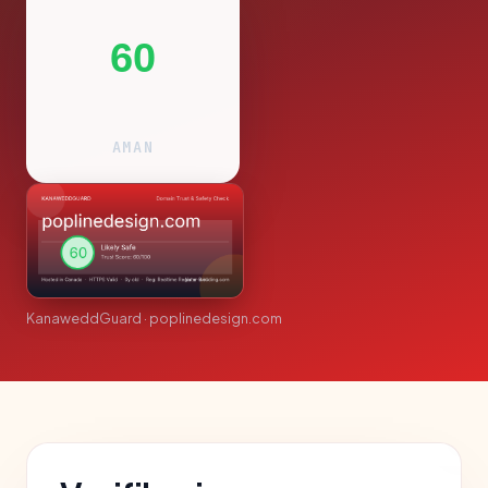
60
AMAN
KanaweddGuard · poplinedesign.com