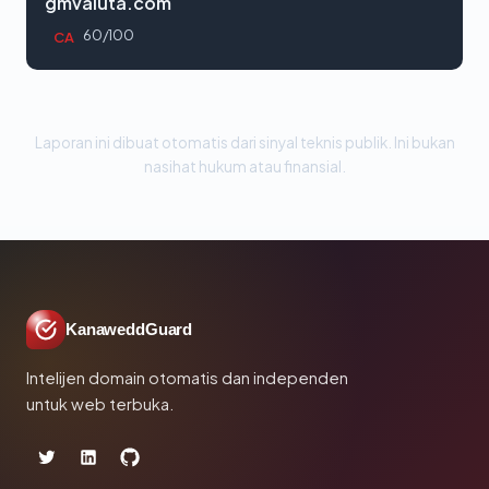
gmvaluta.com
60/100
CA
Laporan ini dibuat otomatis dari sinyal teknis publik. Ini bukan
nasihat hukum atau finansial.
KanaweddGuard
Intelijen domain otomatis dan independen
untuk web terbuka.