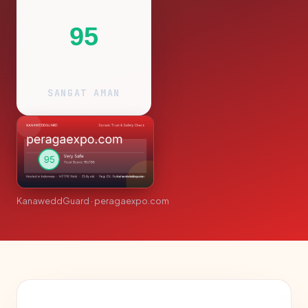
95
SANGAT AMAN
KanaweddGuard · peragaexpo.com