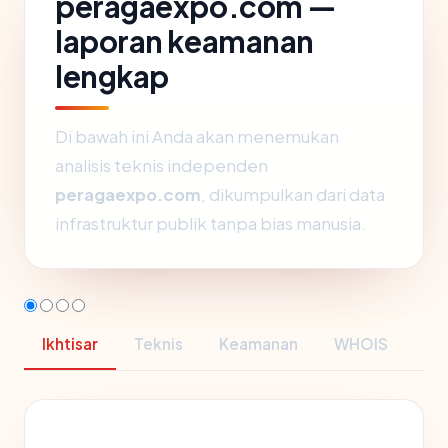
peragaexpo.com —
laporan keamanan
lengkap
Di bawah ini Anda akan menemukan
analisis teknis independen
peragaexpo.com
, dikumpulkan dari data
infrastruktur publik tanpa bias manusia.
Ikhtisar
Teknis
Keamanan
WHOIS