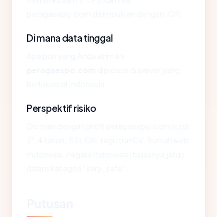
peragaexpo.com disimpulkan dengan: OK.
Di mana data tinggal
Apa pun yang Anda kirim ke
peragaexpo.com
diproses di server yang
berlokasi di Indonesia.
Perspektif risiko
Domain dengan profil peragaexpo.com (usia
21.4 tahun, SSL OK, registrar CV. Rumahweb
Indonesia, negara Indonesia) biasanya jatuh
dalam kategori "very_safe".
Putusan