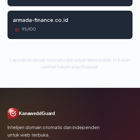
armada-finance.co.id
95/100
ID
Laporan ini dibuat otomatis dari sinyal teknis publik. Ini bukan
nasihat hukum atau finansial.
KanaweddGuard
Intelijen domain otomatis dan independen
untuk web terbuka.