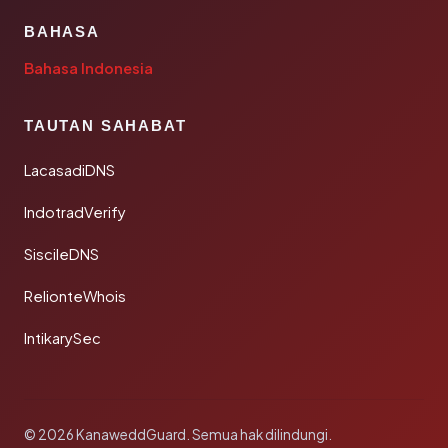
BAHASA
Bahasa Indonesia
TAUTAN SAHABAT
LacasadiDNS
IndotradVerify
SiscileDNS
RelionteWhois
IntikarySec
© 2026 KanaweddGuard. Semua hak dilindungi.