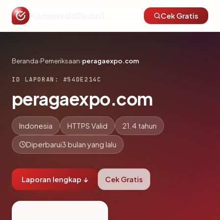
KanaweddGuard
Cek Gratis
Beranda
›
Pemeriksaan
›
peragaexpo.com
ID LAPORAN: #54DE214C
peragaexpo.com
Indonesia
HTTPS Valid
21.4 tahun
Diperbarui
3 bulan yang lalu
Laporan lengkap ↓
Cek Gratis