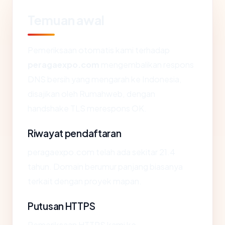
Temuan awal
Pemeriksaan otomatis kami terhadap
peragaexpo.com
mengembalikan respons
DNS bersih yang mengarah ke Indonesia,
disajikan oleh Rumahweb, dengan
handshake TLS merespons OK.
Riwayat pendaftaran
peragaexpo.com telah ada sekitar 21.4
tahun. Domain berumur panjang biasanya
terkait dengan proyek mapan.
Putusan HTTPS
Pemeriksaan HTTPS kami ke