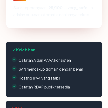
Skor kepercayaan:
95/100
—
very_safe
. Ini
adalah putusan otomatis dan hanya teknis.
Kelebihan
Catatan A dan AAAA konsisten
SAN mencakup domain dengan benar
Hosting IPv4 yang stabil
Catatan RDAP publik tersedia