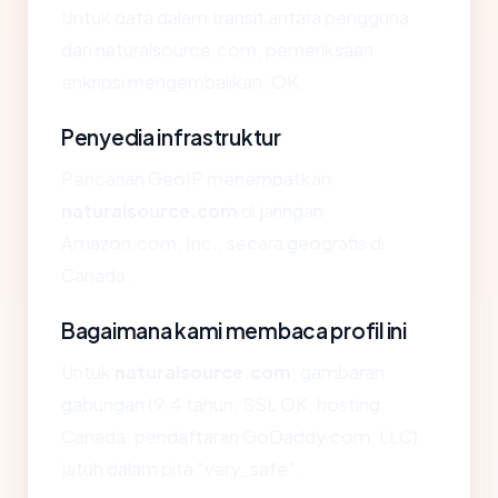
Untuk data dalam transit antara pengguna
dan naturalsource.com, pemeriksaan
enkripsi mengembalikan: OK.
Penyedia infrastruktur
Pencarian GeoIP menempatkan
naturalsource.com
di jaringan
Amazon.com, Inc., secara geografis di
Canada.
Bagaimana kami membaca profil ini
Untuk
naturalsource.com
, gambaran
gabungan (9.4 tahun, SSL OK, hosting
Canada, pendaftaran GoDaddy.com, LLC)
jatuh dalam pita "very_safe".