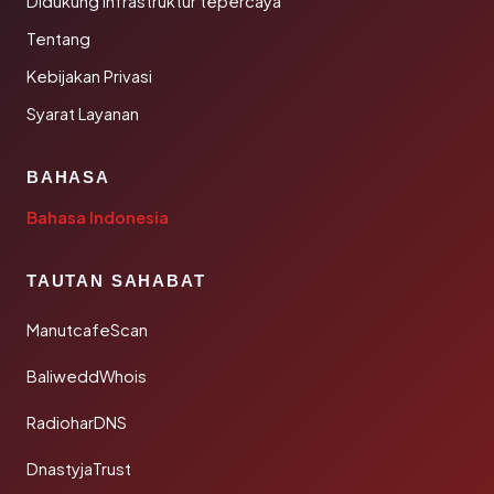
Didukung infrastruktur tepercaya
Tentang
Kebijakan Privasi
Syarat Layanan
BAHASA
Bahasa Indonesia
TAUTAN SAHABAT
ManutcafeScan
BaliweddWhois
RadioharDNS
DnastyjaTrust