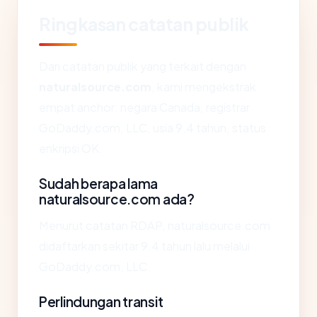
Ringkasan catatan publik
Dari catatan publik yang terkait dengan
naturalsource.com
, kami mengekstrak
empat anchor: negara Canada, registrar
GoDaddy.com, LLC, usia 9.4 tahun, status
enkripsi OK.
Sudah berapa lama
naturalsource.com ada?
Menurut catatan RDAP, naturalsource.com
didaftarkan sekitar 9.4 tahun lalu melalui
GoDaddy.com, LLC.
Perlindungan transit