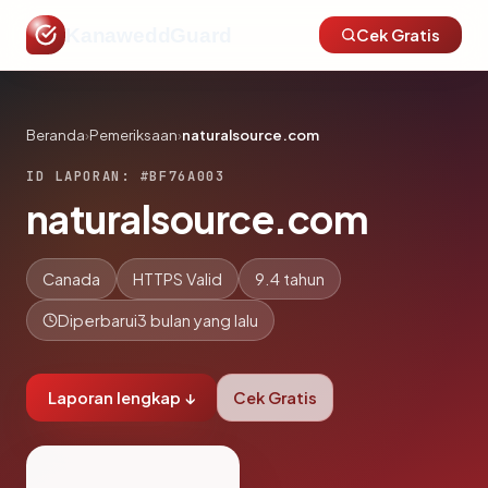
KanaweddGuard
Cek Gratis
Beranda
›
Pemeriksaan
›
naturalsource.com
ID LAPORAN: #BF76A003
naturalsource.com
Canada
HTTPS Valid
9.4 tahun
Diperbarui
3 bulan yang lalu
Laporan lengkap ↓
Cek Gratis