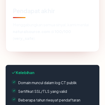
Pendapat akhir
Menggabungkan semua sinyal, kami menilai
naturalsource.com
di
100/100
(
very_safe
).
Kelebihan
Domain muncul dalam log CT publik
Sertifikat SSL/TLS yang valid
Beberapa tahun riwayat pendaftaran