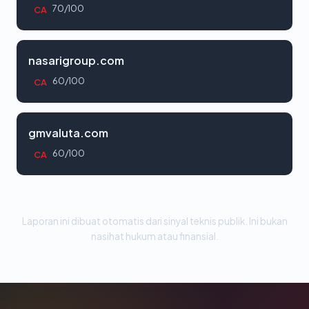
70/100
CA
nasarigroup.com
60/100
CA
gmvaluta.com
60/100
CA
Laporan ini dibuat otomatis dari sinyal teknis publik. Ini bukan
nasihat hukum atau finansial.