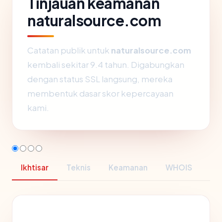
Tinjauan keamanan
naturalsource.com
Catatan publik untuk
naturalsource.com
kembali sekitar 9.4 tahun. Digabungkan
dengan status SSL langsung, mereka
membentuk dasar skor kepercayaan
kami.
Ikhtisar
Teknis
Keamanan
WHOIS