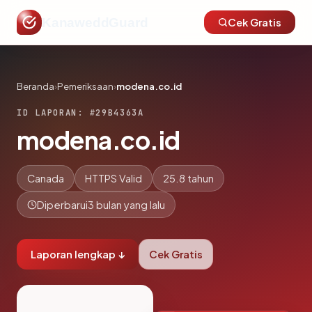
KanaweddGuard
Cek Gratis
Beranda
›
Pemeriksaan
›
modena.co.id
ID LAPORAN: #29B4363A
modena.co.id
Canada
HTTPS Valid
25.8 tahun
Diperbarui
3 bulan yang lalu
Laporan lengkap ↓
Cek Gratis