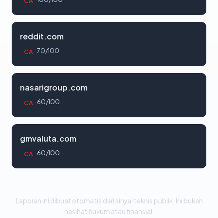
CA
reddit.com
70/100
CA
nasarigroup.com
60/100
CA
gmvaluta.com
60/100
CA
Laporan ini dibuat otomatis dari sinyal teknis publik. Ini bukan
nasihat hukum atau finansial.