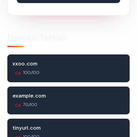
Domain Terkait
xxoo.com
100/100
CA
example.com
70/100
CA
tinyurl.com
100/100