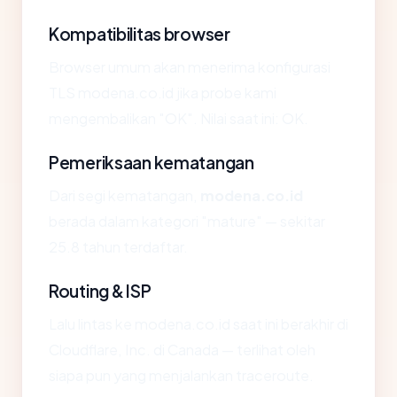
Kompatibilitas browser
Browser umum akan menerima konfigurasi
TLS modena.co.id jika probe kami
mengembalikan "OK". Nilai saat ini: OK.
Pemeriksaan kematangan
Dari segi kematangan,
modena.co.id
berada dalam kategori "mature" — sekitar
25.8 tahun terdaftar.
Routing & ISP
Lalu lintas ke modena.co.id saat ini berakhir di
Cloudflare, Inc. di Canada — terlihat oleh
siapa pun yang menjalankan traceroute.