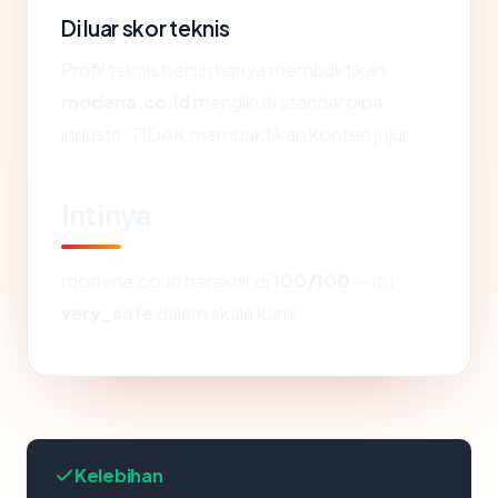
Di luar skor teknis
Profil teknis bersih hanya membuktikan
modena.co.id
mengikuti standar pipa
industri. TIDAK membuktikan konten jujur.
Intinya
modena.co.id berakhir di
100/100
— itu
very_safe
dalam skala kami.
Kelebihan