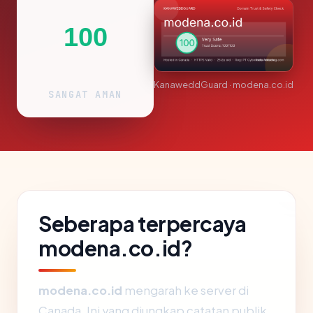
100
KanaweddGuard · modena.co.id
SANGAT AMAN
Seberapa terpercaya
modena.co.id?
modena.co.id
mengarah ke server di
Canada. Ini yang diungkap catatan publik