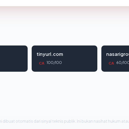
tinyurl.com
nasarigr
100/100
60/10
CA
CA
i dibuat otomatis dari sinyal teknis publik. Ini bukan nasihat hukum atau