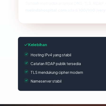
Setelah memadukan sinyal DNS, TLS, RDAP, 
melindahospital.com
ada di
100/100
(
very
Kelebihan
Hosting IPv4 yang stabil
Catatan RDAP publik tersedia
TLS mendukung cipher modern
Nameserver stabil