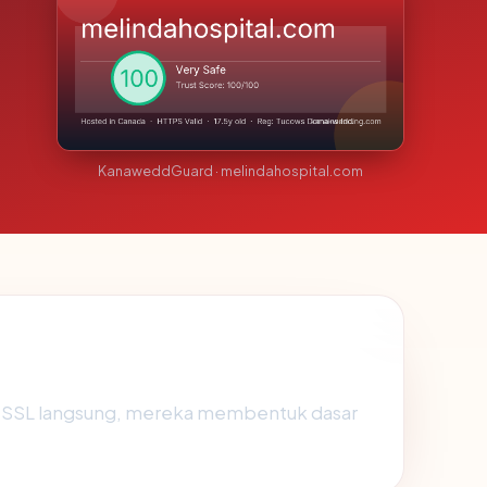
KanaweddGuard · melindahospital.com
us SSL langsung, mereka membentuk dasar