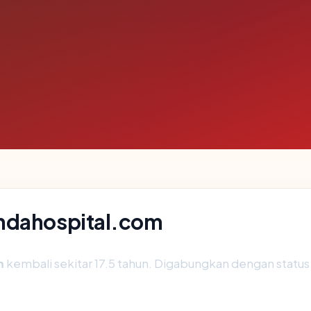
indahospital.com
m
kembali sekitar 17.5 tahun. Digabungkan dengan stat