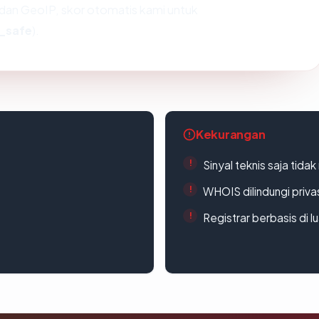
dan GeoIP, skor otomatis kami untuk
_safe
).
Kekurangan
Sinyal teknis saja tid
WHOIS dilindungi priva
Registrar berbasis di l