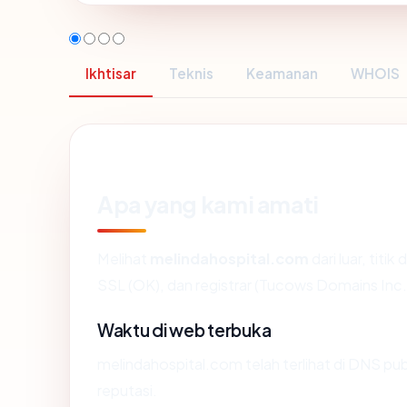
Ikhtisar
Teknis
Keamanan
WHOIS
Apa yang kami amati
Melihat
melindahospital.com
dari luar, titi
SSL (OK), dan registrar (Tucows Domains Inc.
Waktu di web terbuka
melindahospital.com telah terlihat di DNS publ
reputasi.