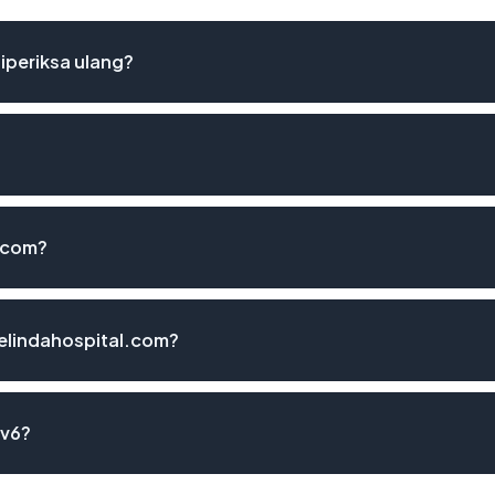
iperiksa ulang?
l.com?
elindahospital.com?
Pv6?