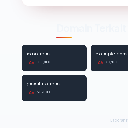
Domain Terkait
xxoo.com
example.com
100/100
70/100
CA
CA
gmvaluta.com
60/100
CA
Laporan in