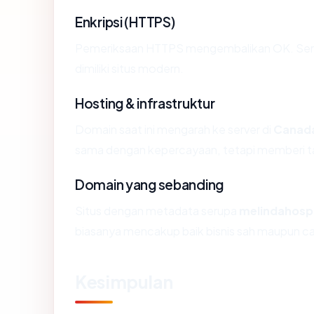
Enkripsi (HTTPS)
Pemeriksaan HTTPS mengembalikan OK. Sertif
dimiliki situs modern.
Hosting & infrastruktur
Domain saat ini mengarah ke server di
Canad
sama dengan kepercayaan, tetapi memberi ta
Domain yang sebanding
Situs dengan metadata serupa
melindahosp
biasanya mencakup baik bisnis sah maupun c
Kesimpulan