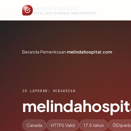
KanaweddGuard
INTELIJEN DOMAIN INDEPENDEN
Beranda
›
Pemeriksaan
›
melindahospital.com
ID LAPORAN: #CB4A5C68
melindahospi
Canada
HTTPS Valid
17.5 tahun
Diperb