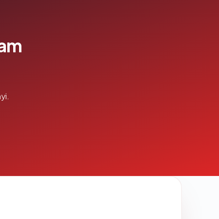
lam
yi.