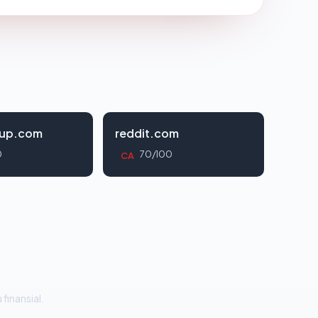
oup.com
reddit.com
0
70/100
CA
 finansial.