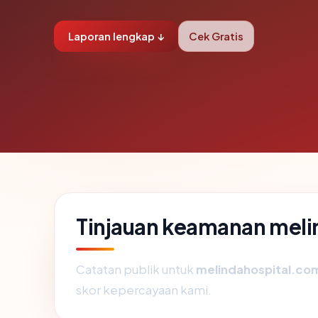
Laporan lengkap ↓
Cek Gratis
Tinjauan keamanan mel
Catatan publik untuk
melindahospital.co
skor kepercayaan kami.