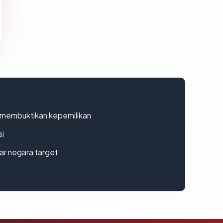
ak membuktikan kepemilikan
si
uar negara target