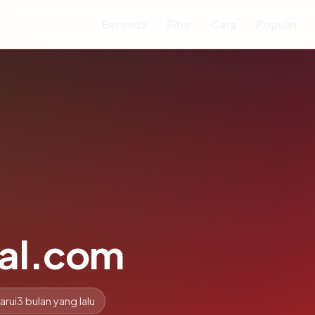
Beranda
Fitur
Cara
Populer
tal.com
arui
3 bulan yang lalu