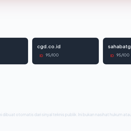
cgd.co.id
sahabatg
95/100
95/100
ID
ID
i dibuat otomatis dari sinyal teknis publik. Ini bukan nasihat hukum atau