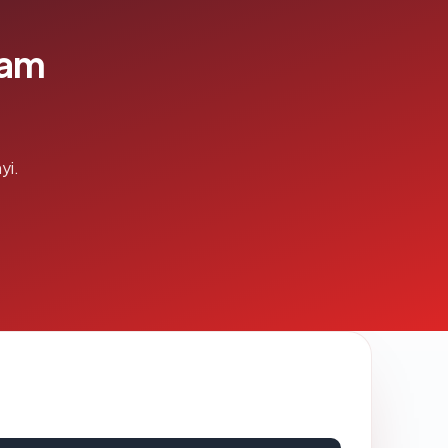
lam
yi.