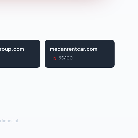
roup.com
medanrentcar.com
95/100
ID
 finansial.