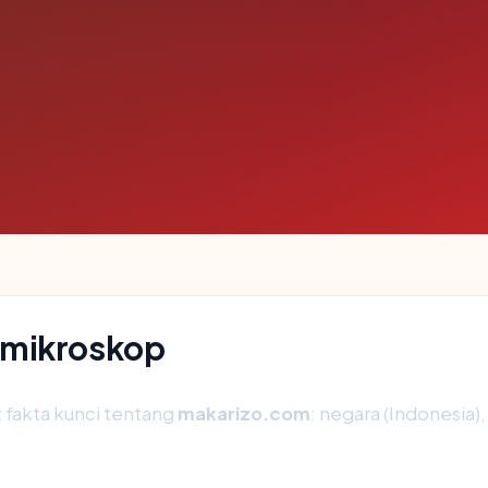
 mikroskop
fakta kunci tentang
makarizo.com
: negara (Indonesia), 