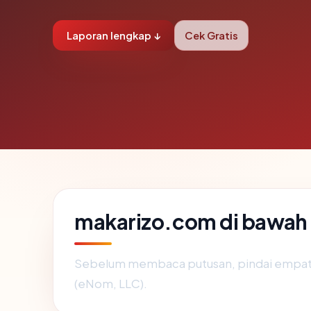
Laporan lengkap ↓
Cek Gratis
makarizo.com di bawah
Sebelum membaca putusan, pindai empat 
(eNom, LLC).