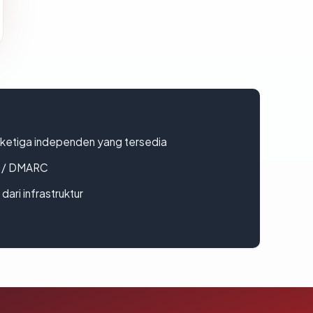
k ketiga independen yang tersedia
F / DMARC
 dari infrastruktur