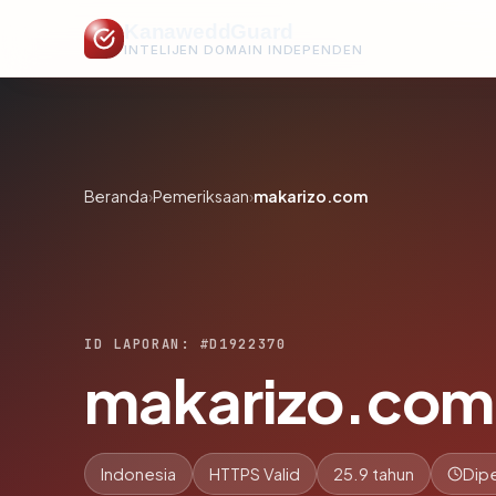
KanaweddGuard
INTELIJEN DOMAIN INDEPENDEN
Beranda
›
Pemeriksaan
›
makarizo.com
ID LAPORAN: #D1922370
makarizo.com
Indonesia
HTTPS Valid
25.9 tahun
Dipe