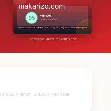
KanaweddGuard · makarizo.com
usia (25.9 tahun), SSL (OK), registrar