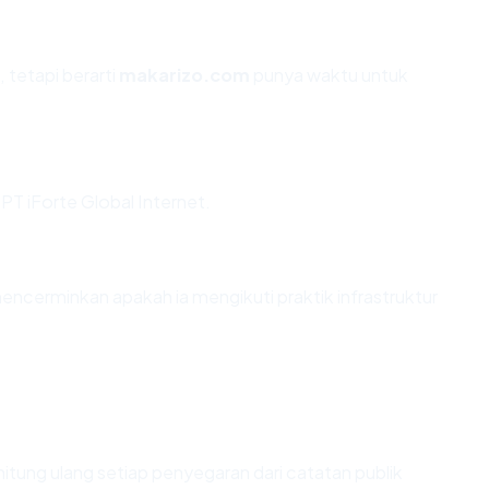
 tetapi berarti
makarizo.com
punya waktu untuk
PT iForte Global Internet.
cerminkan apakah ia mengikuti praktik infrastruktur
 dihitung ulang setiap penyegaran dari catatan publik