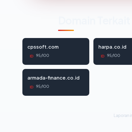
Domain Terkait
cpssoft.com
harpa.co.id
95/100
95/100
ID
ID
armada-finance.co.id
95/100
ID
Laporan in