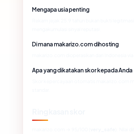
Mengapa usia penting
Rekam jejak 25.9 tahun bukan bukti legitimasi,
mengakumulasi sinyal reputasi.
Di mana makarizo.com dihosting
makarizo.com dioperasikan dari Indonesia via 
Apa yang dikatakan skor kepada Anda
Skor kepercayaan otomatis makarizo.com men
standar.
Ringkasan skor
makarizo.com → 95/100 (
very_safe
). Nilai