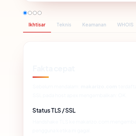
Ikhtisar
Teknis
Keamanan
WHOIS
Fakta cepat
Sebelum mendalam:
makarizo.com
terdafta
SSL pada host apex mengembalikan: OK.
Status TLS / SSL
Handshake TLS ke makarizo.com mengembal
pengguna ketika ini gagal.