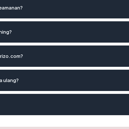
 keamanan?
hing?
arizo.com?
a ulang?