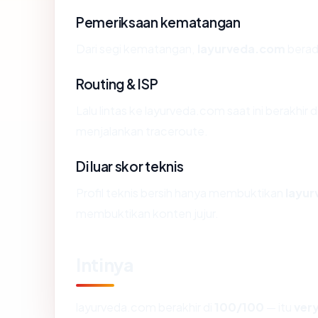
Pemeriksaan kematangan
Dari segi kematangan,
layurveda.com
berada
Routing & ISP
Lalu lintas ke layurveda.com saat ini berakhir
menjalankan traceroute.
Di luar skor teknis
Profil teknis bersih hanya membuktikan
layu
membuktikan konten jujur.
Intinya
layurveda.com berakhir di
100/100
— itu
ver