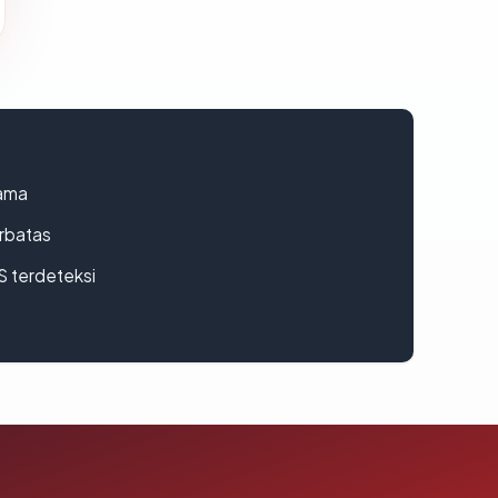
lama
erbatas
S terdeteksi