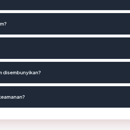
om?
m disembunyikan?
t keamanan?