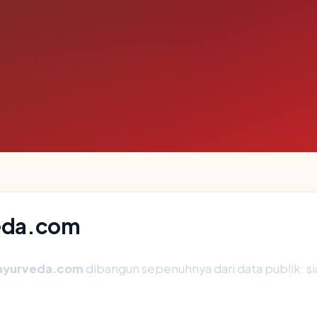
veda.com
ayurveda.com
dibangun sepenuhnya dari data publik: si