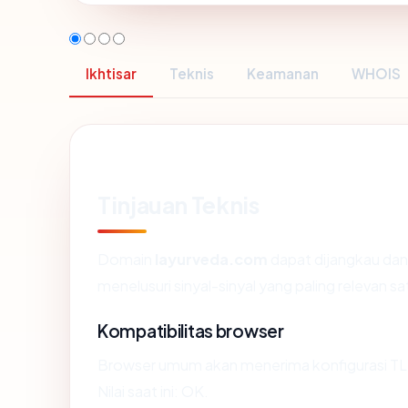
Ikhtisar
Teknis
Keamanan
WHOIS
Tinjauan Teknis
Domain
layurveda.com
dapat dijangkau da
menelusuri sinyal-sinyal yang paling relevan sa
Kompatibilitas browser
Browser umum akan menerima konfigurasi TL
Nilai saat ini: OK.