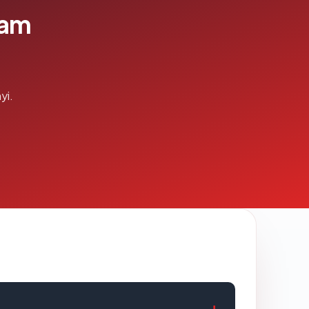
lam
yi.