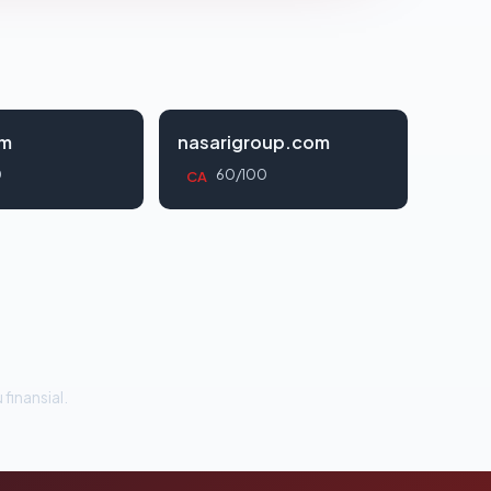
om
nasarigroup.com
0
60/100
CA
 finansial.