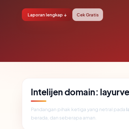
Laporan lengkap ↓
Cek Gratis
Intelijen domain: layur
Pandangan pihak ketiga yang netral pada
l
berada, dan seberapa aman.