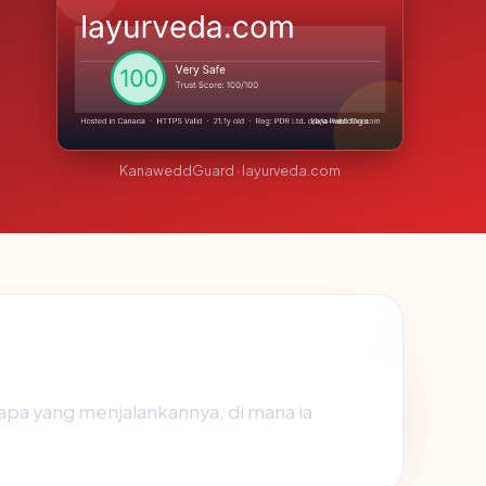
KanaweddGuard · layurveda.com
apa yang menjalankannya, di mana ia