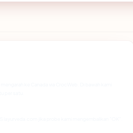
n mengarah ke Canada via CrocWeb. Di bawah kami
tu per satu.
S layurveda.com jika probe kami mengembalikan "OK".