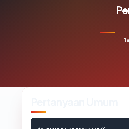
Pe
Ta
Pertanyaan Umum
Berapa umur layurveda.com?