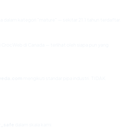
 dalam kategori "mature" — sekitar 21.1 tahun terdaftar.
 di CrocWeb di Canada — terlihat oleh siapa pun yang
rveda.com
mengikuti standar pipa industri. TIDAK
y_safe
dalam skala kami.