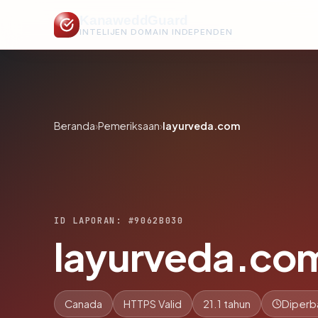
KanaweddGuard
INTELIJEN DOMAIN INDEPENDEN
Beranda
›
Pemeriksaan
›
layurveda.com
ID LAPORAN: #9062B030
layurveda.co
Canada
HTTPS Valid
21.1 tahun
Diperb