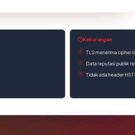
Kekurangan
TLS menerima cipher 
Data reputasi publik t
Tidak ada header HST