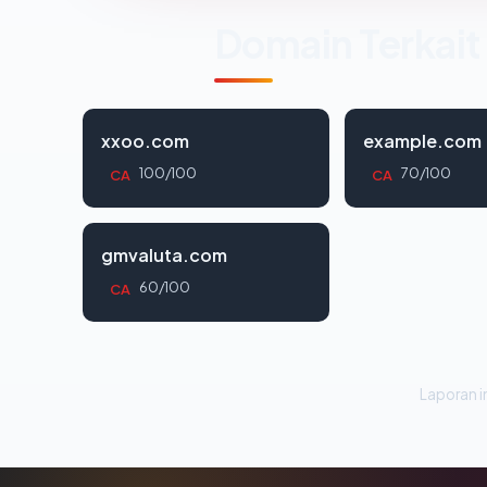
Domain Terkait
xxoo.com
example.com
100/100
70/100
CA
CA
gmvaluta.com
60/100
CA
Laporan in