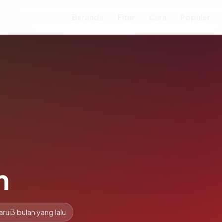
Beranda
Fitur
Cara
Populer
m
arui
3 bulan yang lalu