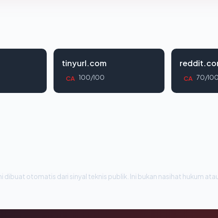
tinyurl.com
reddit.c
100/100
70/10
CA
CA
i dibuat otomatis dari sinyal teknis publik. Ini bukan nasihat hukum atau