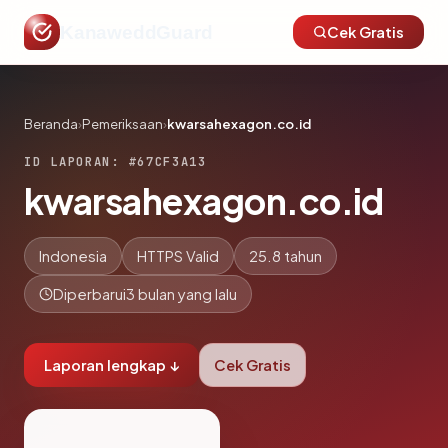
KanaweddGuard
Cek Gratis
Beranda
›
Pemeriksaan
›
kwarsahexagon.co.id
ID LAPORAN: #67CF3A13
kwarsahexagon.co.id
Indonesia
HTTPS Valid
25.8 tahun
Diperbarui
3 bulan yang lalu
Laporan lengkap ↓
Cek Gratis