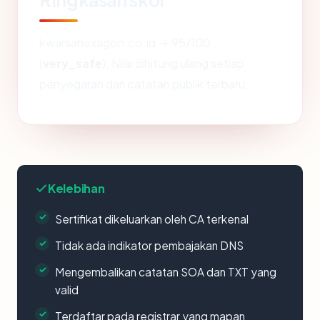
kwarsahexagon.co.id → 95/100
(
very_safe
). Nilai dihitung ulang setiap
penyegaran dari catatan publik terbaru.
Kelebihan
Sertifikat dikeluarkan oleh CA terkenal
Tidak ada indikator pembajakan DNS
Mengembalikan catatan SOA dan TXT yang
valid
Terdaftar pada registrar yang mapan