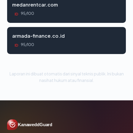
medanrentcar.com
95/100
ID
armada-finance.co.id
95/100
ID
Laporan ini dibuat otomatis dari sinyal teknis publik. Ini bukan
nasihat hukum atau finansial.
KanaweddGuard