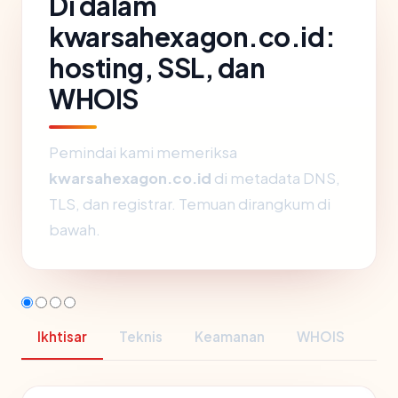
Di dalam
kwarsahexagon.co.id:
hosting, SSL, dan
WHOIS
Pemindai kami memeriksa
kwarsahexagon.co.id
di metadata DNS,
TLS, dan registrar. Temuan dirangkum di
bawah.
Ikhtisar
Teknis
Keamanan
WHOIS