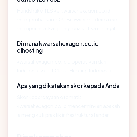
Handshake TLS ke kwarsahexagon.co.id
mengembalikan: OK. Browser modern akan
memperingatkan pengguna ketika ini gagal.
Di mana kwarsahexagon.co.id
dihosting
kwarsahexagon.co.id dioperasikan dari
Indonesia via PT Cloud Hosting Indonesia.
Apa yang dikatakan skor kepada Anda
Skor kepercayaan otomatis
kwarsahexagon.co.id mencerminkan apakah
ia mengikuti praktik infrastruktur standar.
Ringkasan skor