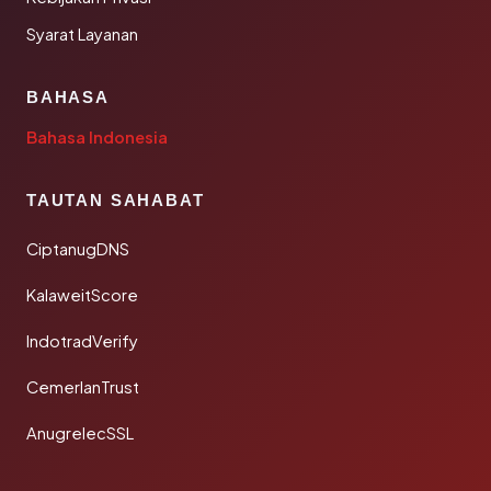
Syarat Layanan
BAHASA
Bahasa Indonesia
TAUTAN SAHABAT
CiptanugDNS
KalaweitScore
IndotradVerify
CemerlanTrust
AnugrelecSSL