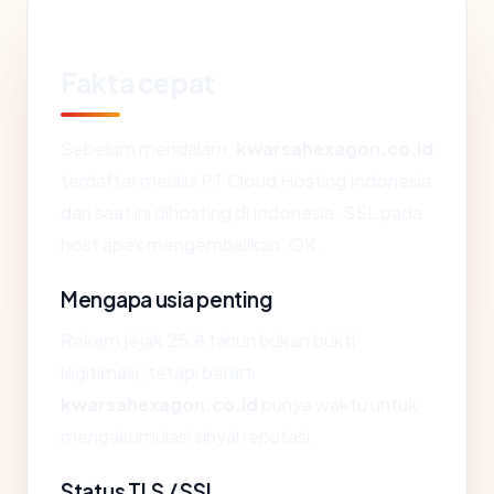
Fakta cepat
Sebelum mendalam:
kwarsahexagon.co.id
terdaftar melalui PT Cloud Hosting Indonesia
dan saat ini dihosting di Indonesia. SSL pada
host apex mengembalikan: OK.
Mengapa usia penting
Rekam jejak 25.8 tahun bukan bukti
legitimasi, tetapi berarti
kwarsahexagon.co.id
punya waktu untuk
mengakumulasi sinyal reputasi.
Status TLS / SSL