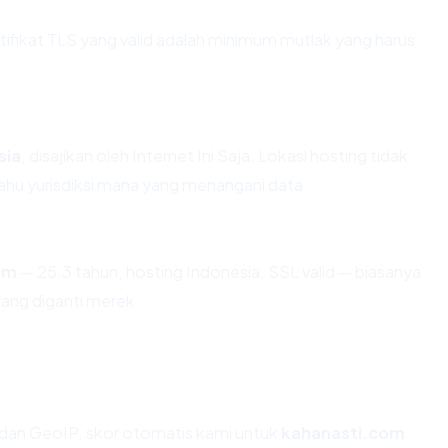
ikat TLS yang valid adalah minimum mutlak yang harus
sia
, disajikan oleh Internet Ini Saja. Lokasi hosting tidak
hu yurisdiksi mana yang menangani data.
om
— 25.3 tahun, hosting Indonesia, SSL valid — biasanya
ang diganti merek.
dan GeoIP, skor otomatis kami untuk
kahanasti.com