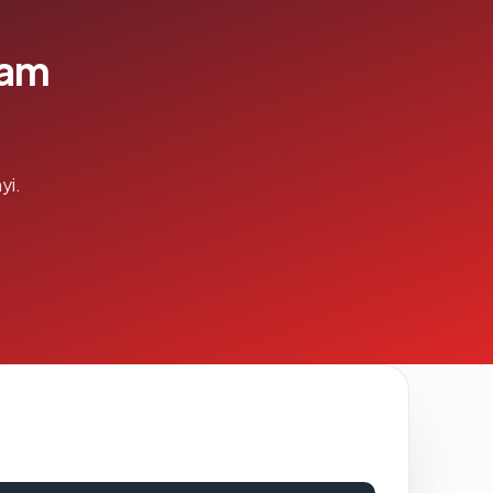
lam
yi.