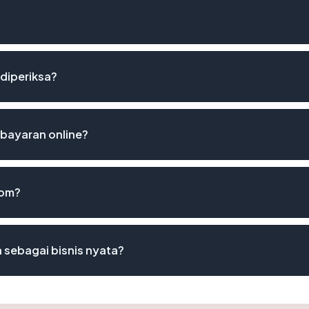
 diperiksa?
bayaran online?
com?
sebagai bisnis nyata?