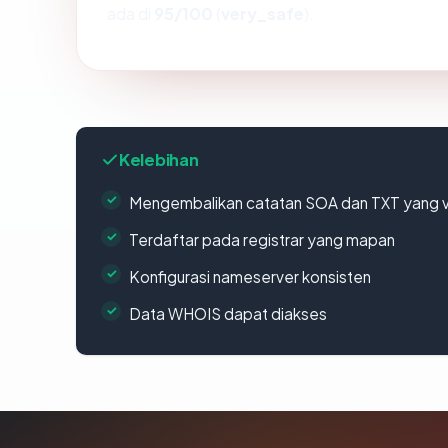
ada di
95/100
(
very_safe
).
Kelebihan
Mengembalikan catatan SOA dan TXT yang v
Terdaftar pada registrar yang mapan
Konfigurasi nameserver konsisten
Data WHOIS dapat diakses