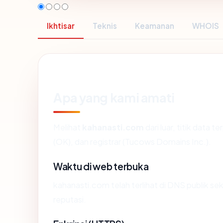
Ikhtisar
Teknis
Keamanan
WHOIS
Apa yang kami amati
Melihat
kahanasti.com
dari luar, titik data 
(OK), dan registrar (Tucows Domains Inc.).
Waktu di web terbuka
kahanasti.com telah terlihat di DNS publik se
reputasi.