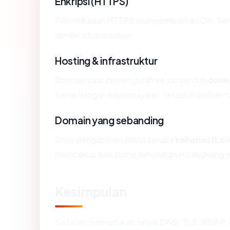
Enkripsi (HTTPS)
Pemeriksaan HTTPS mengembalikan OK. Sertif
dimiliki situs modern.
Hosting & infrastruktur
Domain saat ini mengarah ke server di
Indone
sama dengan kepercayaan, tetapi memberi ta
Domain yang sebanding
Situs dengan metadata serupa
kahanasti.c
mencakup baik bisnis sah maupun cangkang y
Kesimpulan
Setelah memadukan sinyal DNS, TLS, RDAP, 