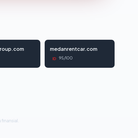
roup.com
medanrentcar.com
95/100
ID
 finansial.