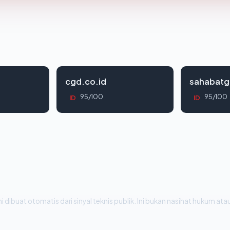
cgd.co.id
sahabatg
95/100
95/100
ID
ID
i dibuat otomatis dari sinyal teknis publik. Ini bukan nasihat hukum atau