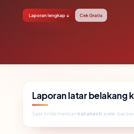
Laporan lengkap ↓
Cek Gratis
Laporan latar belakang
Saat Anda mencari
kahanasti.com
, backe