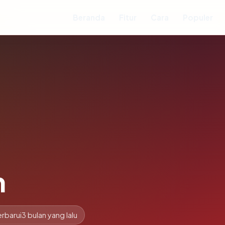
Beranda
Fitur
Cara
Populer
m
rbarui
3 bulan yang lalu