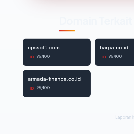
Domain Terkait
cpssoft.com
harpa.co.id
95/100
95/100
ID
ID
armada-finance.co.id
95/100
ID
Laporan in