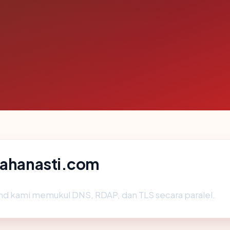
 kahanasti.com
nd kami memukul DNS, RDAP, dan TLS secara paralel.