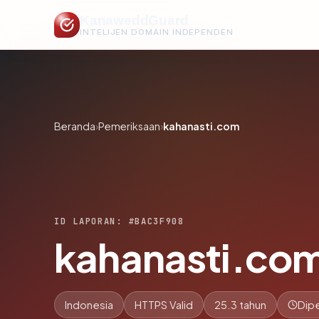
KanaweddGuard
INTELIJEN DOMAIN INDEPENDEN
Beranda
›
Pemeriksaan
›
kahanasti.com
ID LAPORAN: #BAC3F908
kahanasti.co
Indonesia
HTTPS Valid
25.3 tahun
Dipe