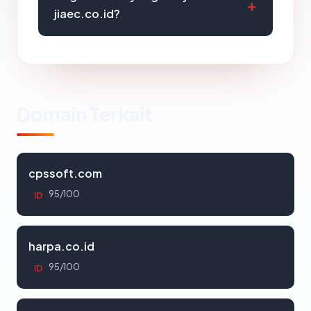
jiaec.co.id?
Domain Terkait
cpssoft.com
95/100
ID
harpa.co.id
95/100
ID