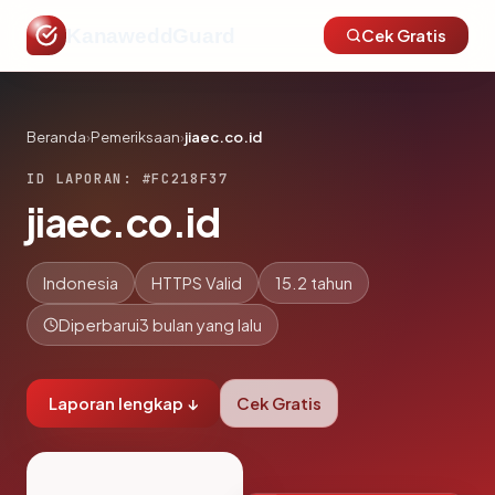
KanaweddGuard
Cek Gratis
Beranda
›
Pemeriksaan
›
jiaec.co.id
ID LAPORAN: #FC218F37
jiaec.co.id
Indonesia
HTTPS Valid
15.2 tahun
Diperbarui
3 bulan yang lalu
Laporan lengkap ↓
Cek Gratis