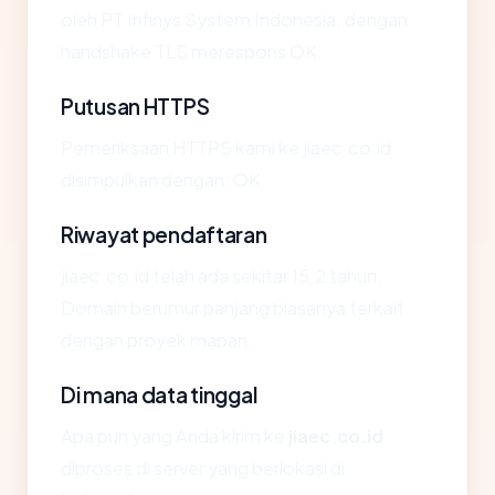
oleh PT Infinys System Indonesia, dengan
handshake TLS merespons OK.
Putusan HTTPS
Pemeriksaan HTTPS kami ke jiaec.co.id
disimpulkan dengan: OK.
Riwayat pendaftaran
jiaec.co.id telah ada sekitar 15.2 tahun.
Domain berumur panjang biasanya terkait
dengan proyek mapan.
Di mana data tinggal
Apa pun yang Anda kirim ke
jiaec.co.id
diproses di server yang berlokasi di