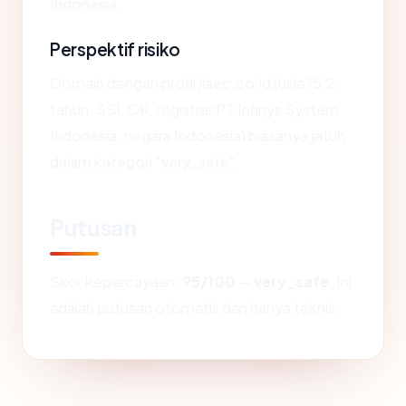
Indonesia.
Perspektif risiko
Domain dengan profil jiaec.co.id (usia 15.2
tahun, SSL OK, registrar PT Infinys System
Indonesia, negara Indonesia) biasanya jatuh
dalam kategori "very_safe".
Putusan
Skor kepercayaan:
95/100
—
very_safe
. Ini
adalah putusan otomatis dan hanya teknis.