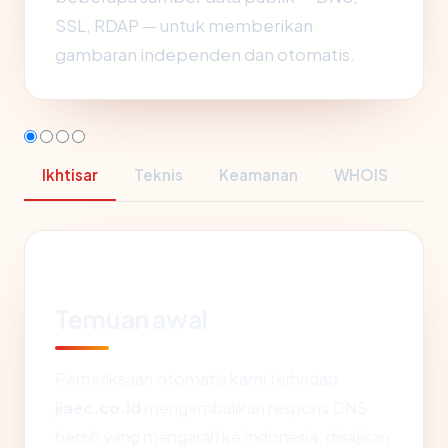
SSL, RDAP — untuk memberikan
gambaran independen dan otomatis.
Ikhtisar
Teknis
Keamanan
WHOIS
Temuan awal
Pemeriksaan otomatis kami terhadap
jiaec.co.id
mengembalikan respons DNS
bersih yang mengarah ke Indonesia, disajikan