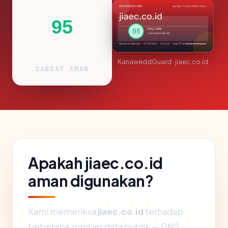
95
KanaweddGuard · jiaec.co.id
SANGAT AMAN
Apakah jiaec.co.id
aman digunakan?
Kami memeriksa
jiaec.co.id
terhadap
beberapa sumber data publik — DNS,