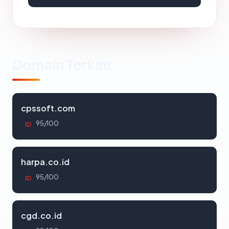
Domain Terkait
cpssoft.com
95/100
ID
harpa.co.id
95/100
ID
cgd.co.id