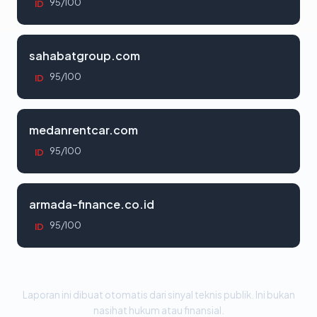
95/100
ID
sahabatgroup.com
95/100
ID
medanrentcar.com
95/100
ID
armada-finance.co.id
95/100
ID
Laporan ini dibuat otomatis dari sinyal teknis publik. Ini bukan
nasihat hukum atau finansial.