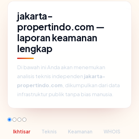
jakarta-
propertindo.com —
laporan keamanan
lengkap
Di bawah ini Anda akan menemukan
analisis teknis independen
jakarta-
propertindo.com
, dikumpulkan dari data
infrastruktur publik tanpa bias manusia.
Ikhtisar
Teknis
Keamanan
WHOIS