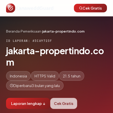
KanaweddGuard
Cek Gratis
Beranda
›
Pemeriksaan
›
jakarta-propertindo.com
ID LAPORAN: #3CA9723F
jakarta-propertindo.co
m
Indonesia
HTTPS Valid
21.5 tahun
Diperbarui
3 bulan yang lalu
Laporan lengkap ↓
Cek Gratis