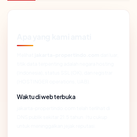
Apa yang kami amati
Melihat
jakarta-propertindo.com
dari luar,
titik data terpenting adalah negara hosting
(Indonesia), status SSL (OK), dan registrar
(HOSTINGER operations, UAB).
Waktu di web terbuka
jakarta-propertindo.com telah terlihat di
DNS publik sekitar 21.5 tahun. Itu cukup
untuk meninggalkan jejak reputasi.