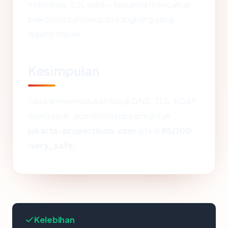
Indonesia, SSL valid — biasanya mencakup
baik bisnis sah maupun cangkang yang
diganti merek.
Kesimpulan
Setelah memadukan sinyal DNS, TLS, RDAP,
dan GeoIP, skor otomatis kami untuk
jakarta-propertindo.com
ada di
95/100
(
very_safe
).
Kelebihan