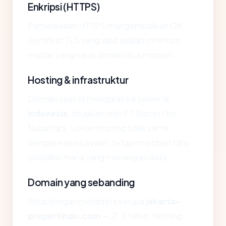
Enkripsi (HTTPS)
Pemeriksaan HTTPS mengembalikan OK.
Sertifikat TLS yang valid adalah minimum
mutlak yang harus dimiliki situs modern.
Hosting & infrastruktur
Domain saat ini mengarah ke server di
Indonesia
, disajikan oleh PT Biznet Gio
Nusantara. Lokasi hosting tidak sama
dengan kepercayaan, tetapi memberi tahu
yurisdiksi mana yang menangani data.
Domain yang sebanding
Situs dengan metadata serupa
jakarta-
propertindo.com
— 21.5 tahun, hosting