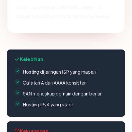
Skor kepercayaan:
78/100
—
safe
. Ini
adalah putusan otomatis dan hanya teknis.
Kelebihan
Hosting di jaringan ISP yang mapan
Catatan A dan AAAA konsisten
SAN mencakup domain dengan benar
Hosting IPv4 yang stabil
Kekurangan