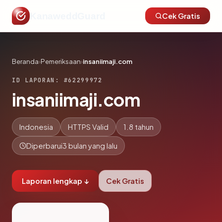
KanaweddGuard
Cek Gratis
Beranda
›
Pemeriksaan
›
insaniimaji.com
ID LAPORAN: #62299972
insaniimaji.com
Indonesia
HTTPS Valid
1.8 tahun
Diperbarui
3 bulan yang lalu
Laporan lengkap ↓
Cek Gratis