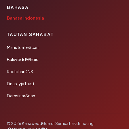
BAHASA
Bahasa Indonesia
TAUTAN SAHABAT
ManutcafeScan
BaliweddWhois
RadioharDNS
DnastyjaTrust
DamsinarScan
© 2026 KanaweddGuard. Semua hak dilindungi.