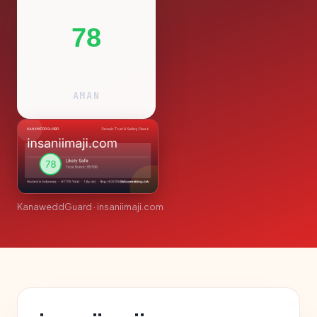
78
AMAN
KanaweddGuard · insaniimaji.com