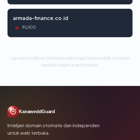
armada-finance.co.id
95/100
ID
Laporan ini dibuat otomatis dari sinyal teknis publik. Ini bukan
nasihat hukum atau finansial.
KanaweddGuard
Intelijen domain otomatis dan independen
untuk web terbuka.