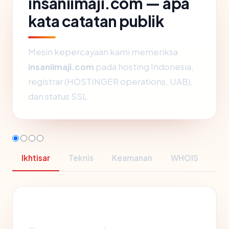
insaniimaji.com — apa
kata catatan publik
Mesin kepercayaan kami memeriksa
insaniimaji.com
pada hosting Indonesia,
registrar (HOSTINGER operations, UAB),
dan status SSL.
Ikhtisar
Teknis
Keamanan
WHOIS