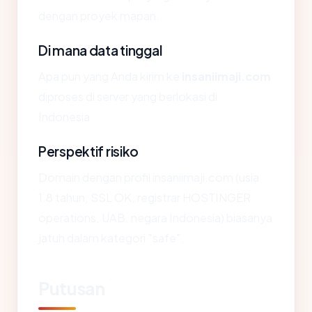
dengan proyek mapan.
Di mana data tinggal
Apa pun yang Anda kirim ke
insaniimaji.com
diproses di server yang berlokasi di
Indonesia.
Perspektif risiko
Domain dengan profil insaniimaji.com (usia
1.8 tahun, SSL OK, registrar HOSTINGER
operations, UAB, negara Indonesia) biasanya
jatuh dalam kategori "safe".
Putusan