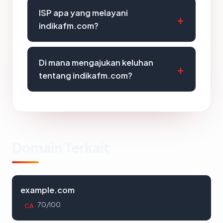
ISP apa yang melayani
indikafm.com?
Di mana mengajukan keluhan
tentang indikafm.com?
Domain Terkait
example.com
70/100
CA