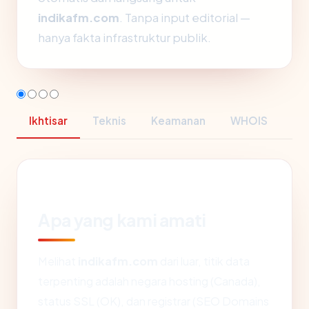
indikafm.com
. Tanpa input editorial —
hanya fakta infrastruktur publik.
Ikhtisar
Teknis
Keamanan
WHOIS
Apa yang kami amati
Melihat
indikafm.com
dari luar, titik data
terpenting adalah negara hosting (Canada),
status SSL (OK), dan registrar (SEO Domains