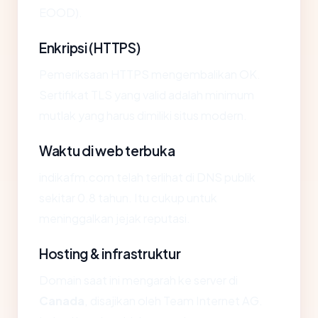
EOOD).
Enkripsi (HTTPS)
Pemeriksaan HTTPS mengembalikan OK.
Sertifikat TLS yang valid adalah minimum
mutlak yang harus dimiliki situs modern.
Waktu di web terbuka
indikafm.com telah terlihat di DNS publik
sekitar 0.8 tahun. Itu cukup untuk
meninggalkan jejak reputasi.
Hosting & infrastruktur
Domain saat ini mengarah ke server di
Canada
, disajikan oleh Team Internet AG.