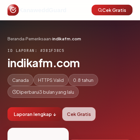
KanaweddGuard
Cek Gratis
Beranda
›
Pemeriksaan
›
indikafm.com
ID LAPORAN: #381F38C5
indikafm.com
Canada
HTTPS Valid
0.8 tahun
Diperbarui
3 bulan yang lalu
Laporan lengkap ↓
Cek Gratis