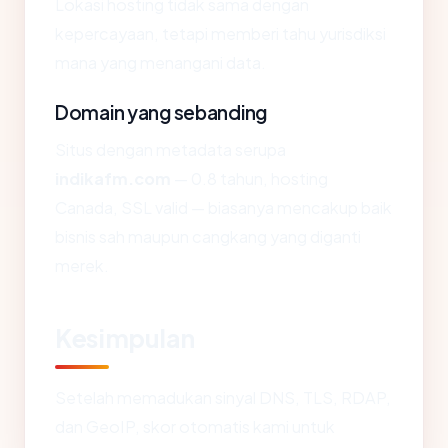
Lokasi hosting tidak sama dengan
kepercayaan, tetapi memberi tahu yurisdiksi
mana yang menangani data.
Domain yang sebanding
Situs dengan metadata serupa
indikafm.com
— 0.8 tahun, hosting
Canada, SSL valid — biasanya mencakup baik
bisnis sah maupun cangkang yang diganti
merek.
Kesimpulan
Setelah memadukan sinyal DNS, TLS, RDAP,
dan GeoIP, skor otomatis kami untuk