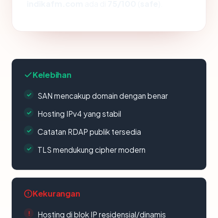
indikafm.com
ada di
75/100
(
safe
).
Kelebihan
SAN mencakup domain dengan benar
Hosting IPv4 yang stabil
Catatan RDAP publik tersedia
TLS mendukung cipher modern
Kekurangan
Hosting di blok IP residensial/dinamis