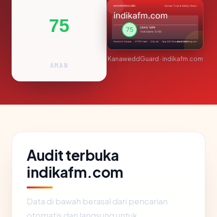
75
KanaweddGuard · indikafm.com
AMAN
Audit terbuka
indikafm.com
Data di bawah berasal dari pencarian
otomatis dan langsung untuk