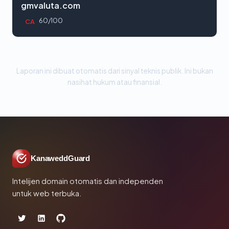
gmvaluta.com
60/100
CA
Laporan ini dibuat otomatis dari sinyal teknis publik. Ini bukan
nasihat hukum atau finansial.
KanaweddGuard
Intelijen domain otomatis dan independen
untuk web terbuka.