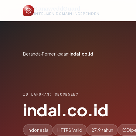
KanaweddGuard
INTELIJEN DOMAIN INDEPENDEN
Beranda
›
Pemeriksaan
›
indal.co.id
ID LAPORAN: #BC9B5EE7
indal.co.id
Indonesia
HTTPS Valid
27.9 tahun
Dipe