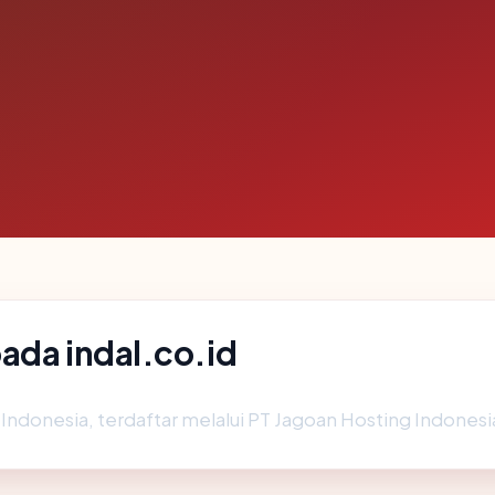
ada indal.co.id
i Indonesia, terdaftar melalui PT Jagoan Hosting Indonesia