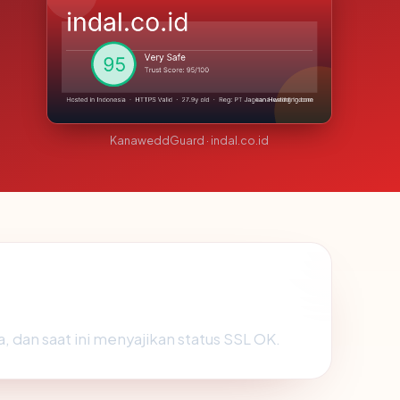
KanaweddGuard · indal.co.id
, dan saat ini menyajikan status SSL OK.