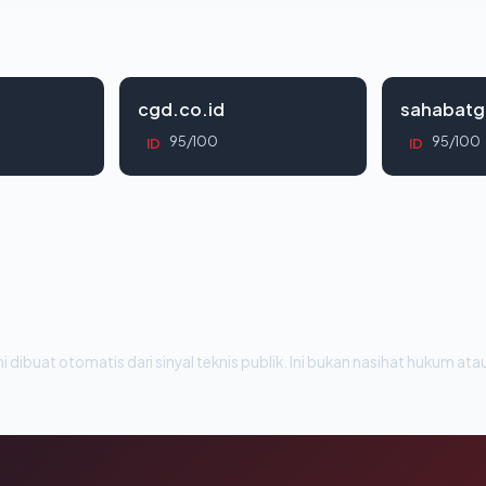
cgd.co.id
sahabatg
95/100
95/100
ID
ID
i dibuat otomatis dari sinyal teknis publik. Ini bukan nasihat hukum atau