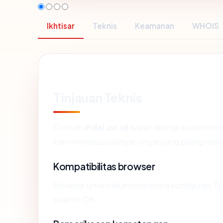
Ikhtisar
Teknis
Keamanan
WHOIS
Tinjauan Teknis
Domain
indal.co.id
dapat dijangkau dan meng
kami menelusuri sinyal-sinyal yang paling relev
Kompatibilitas browser
Browser umum akan menerima konfigurasi TLS 
saat ini: OK.