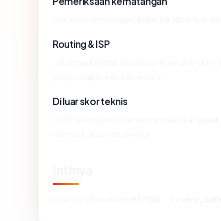
Pemeriksaan kematangan
Dari segi kematangan,
indal.co.id
berada dal
Routing & ISP
Lalu lintas ke indal.co.id saat ini berakhir di 
yang menjalankan traceroute.
Di luar skor teknis
Profil teknis bersih hanya membuktikan
indal
membuktikan konten jujur.
Intinya
indal.co.id berakhir di
95/100
— itu
very_saf