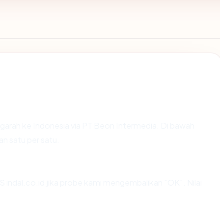
arah ke Indonesia via PT Beon Intermedia. Di bawah
an satu per satu.
indal.co.id jika probe kami mengembalikan "OK". Nilai