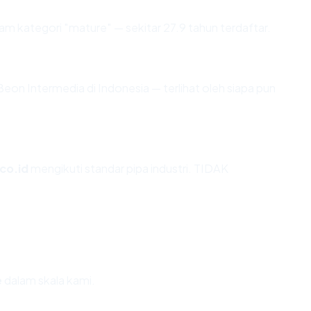
am kategori "mature" — sekitar 27.9 tahun terdaftar.
PT Beon Intermedia di Indonesia — terlihat oleh siapa pun
.co.id
mengikuti standar pipa industri. TIDAK
e
dalam skala kami.