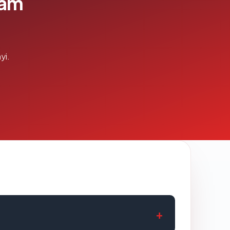
lam
yi.