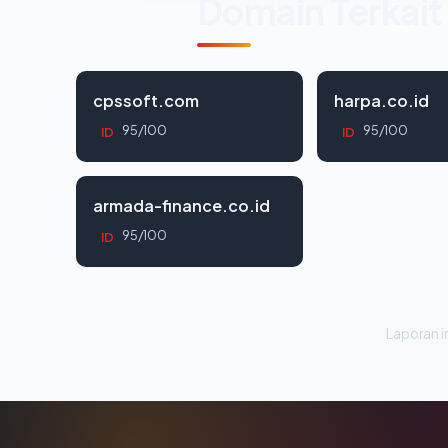
Domain Terkait
cpssoft.com
harpa.co.id
95/100
95/100
ID
ID
armada-finance.co.id
95/100
ID
Laporan in