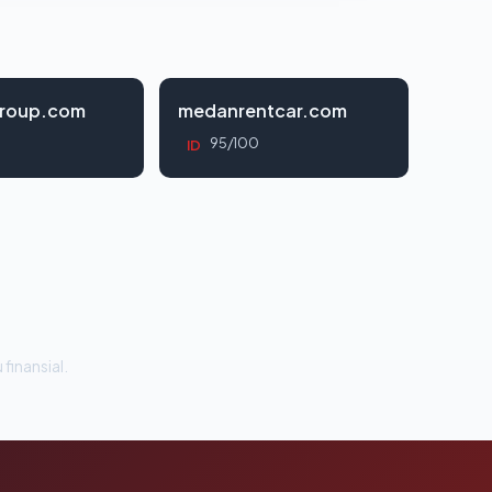
roup.com
medanrentcar.com
95/100
ID
 finansial.