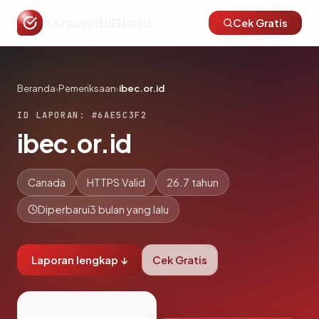
KanaweddGuard
Cek Gratis
Beranda
›
Pemeriksaan
›
ibec.or.id
ID LAPORAN: #6AE5C3F2
ibec.or.id
Canada
HTTPS Valid
26.7 tahun
Diperbarui
3 bulan yang lalu
Laporan lengkap ↓
Cek Gratis