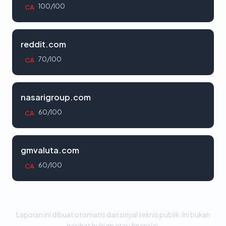
100/100
CA
reddit.com
70/100
CA
nasarigroup.com
60/100
CA
gmvaluta.com
60/100
CA
Laporan ini dibuat otomatis dari sinyal teknis publik. Ini bukan
nasihat hukum atau finansial.