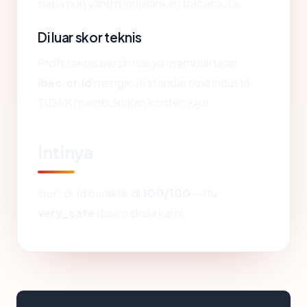
siapa pun yang menjalankan traceroute.
Di luar skor teknis
Profil teknis bersih hanya membuktikan
ibec.or.id
mengikuti standar pipa industri.
TIDAK membuktikan konten jujur.
Intinya
ibec.or.id berakhir di
100/100
— itu
very_safe
dalam skala kami.