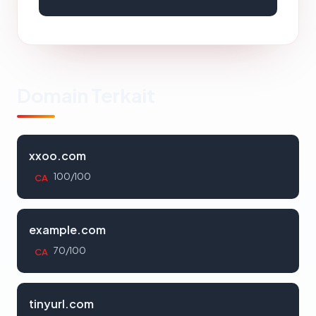
Domain Terkait
xxoo.com
100/100
CA
example.com
70/100
CA
tinyurl.com