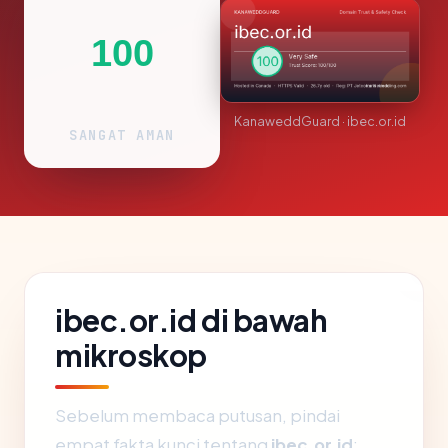
100
KanaweddGuard · ibec.or.id
SANGAT AMAN
ibec.or.id di bawah
mikroskop
Sebelum membaca putusan, pindai
empat fakta kunci tentang
ibec.or.id
: