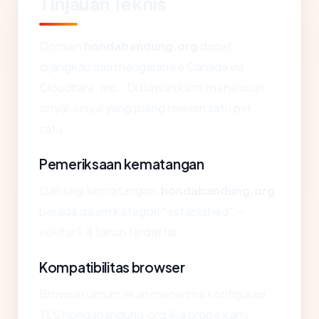
Tinjauan Teknis
Domain
hondabandung.org
dapat
dijangkau dan mengarah ke Canada via
Cloudflare, Inc.. Di bawah kami menelusuri
sinyal-sinyal yang paling relevan satu per
satu.
Pemeriksaan kematangan
Dari segi kematangan,
hondabandung.org
berada dalam kategori "established" —
sekitar 1.4 tahun terdaftar.
Kompatibilitas browser
Browser umum akan menerima konfigurasi
TLS hondabandung.org jika probe kami