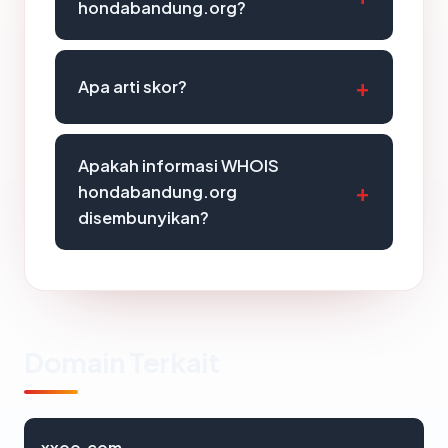
hondabandung.org?
Apa arti skor?
Apakah informasi WHOIS
hondabandung.org
disembunyikan?
Domain Terkait
xxoo.com