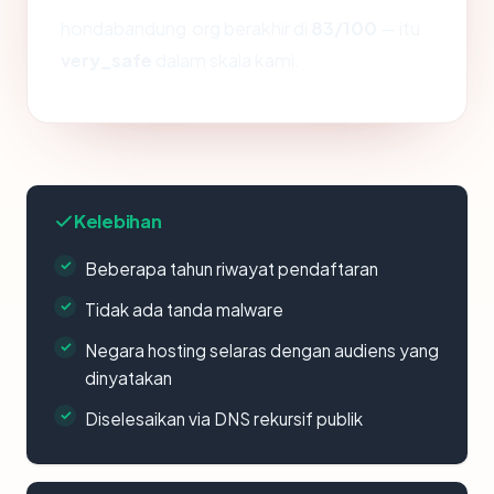
hondabandung.org berakhir di
83/100
— itu
very_safe
dalam skala kami.
Kelebihan
Beberapa tahun riwayat pendaftaran
Tidak ada tanda malware
Negara hosting selaras dengan audiens yang
dinyatakan
Diselesaikan via DNS rekursif publik