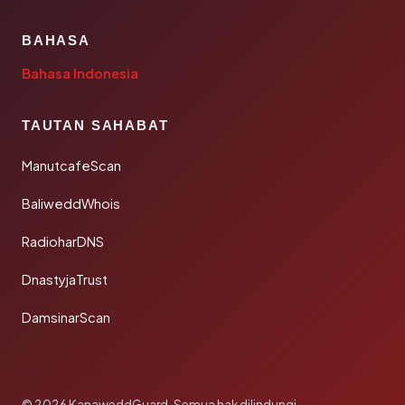
BAHASA
Bahasa Indonesia
TAUTAN SAHABAT
ManutcafeScan
BaliweddWhois
RadioharDNS
DnastyjaTrust
DamsinarScan
© 2026 KanaweddGuard. Semua hak dilindungi.