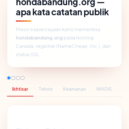
hondabandung.org —
apa kata catatan publik
Mesin kepercayaan kami memeriksa
hondabandung.org
pada hosting
Canada, registrar (NameCheap, Inc.), dan
status SSL.
Ikhtisar
Teknis
Keamanan
WHOIS