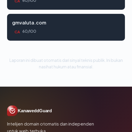
60/100
CA
gmvaluta.com
60/100
CA
Laporan ini dibuat otomatis dari sinyal teknis publik. Ini bukan
nasihat hukum atau finansial.
KanaweddGuard
Intelijen domain otomatis dan independen
untuk web terbuka.