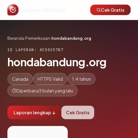
KanaweddGuard
Cek Gratis
Beranda
›
Pemeriksaan
›
hondabandung.org
ID LAPORAN: #C55257B7
hondabandung.org
Canada
HTTPS Valid
1.4 tahun
Diperbarui
3 bulan yang lalu
Laporan lengkap ↓
Cek Gratis